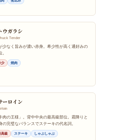
焼肉
煮込み
トウガラシ
huck Tender
が少なく旨みが濃い赤身。希少性が高く通好みの
位。
希少
焼肉
サーロイン
irloin
牛肉の王様」。背中中央の最高級部位。霜降りと
身の完璧なバランスでステーキの代名詞。
最高級
ステーキ
しゃぶしゃぶ