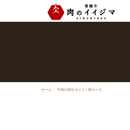
ホーム
›
牛肉の部位ガイド
›
肩ロース