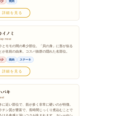
希少
焼肉
詳細を見る
カイノミ
lap meat
ラとモモの間の希少部位。「貝の身」に形が似る
とが名前の由来。コスパ抜群の隠れた名部位。
希少
焼肉
ステーキ
詳細を見る
ハバキ
eel
ネに近い部位で、筋が多く非常に硬いのが特徴。
ラチン質が豊富で、長時間じっくり煮込むことで
ろける食感と深いコクが生まれます。カレーやシ