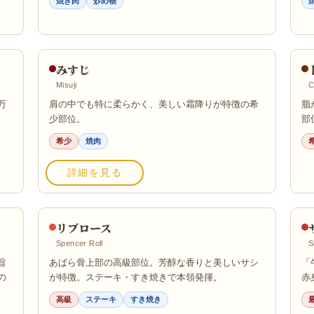
焼き肉
炒め物
みすじ
Misuji
C
万
肩の中でも特に柔らかく、美しい霜降りが特徴の希
脂
少部位。
部
希少
焼肉
詳細を見る
リブロース
Spencer Roll
S
旨
あばら骨上部の高級部位。芳醇な香りと美しいサシ
「
の
が特徴。ステーキ・すき焼きで本領発揮。
赤
高級
ステーキ
すき焼き