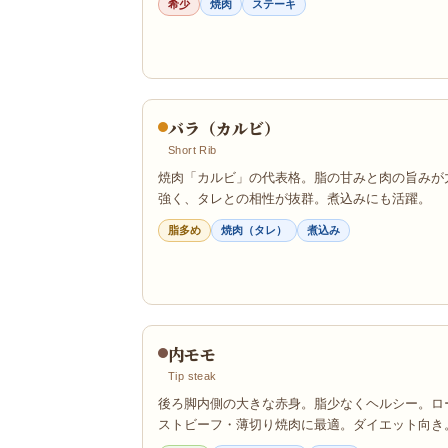
希少
焼肉
ステーキ
バラ（カルビ）
Short Rib
焼肉「カルビ」の代表格。脂の甘みと肉の旨みが
強く、タレとの相性が抜群。煮込みにも活躍。
脂多め
焼肉（タレ）
煮込み
内モモ
Tip steak
後ろ脚内側の大きな赤身。脂少なくヘルシー。ロ
ストビーフ・薄切り焼肉に最適。ダイエット向き