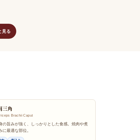
と見る
肩三角
riceps Brachii Caput
身の旨みが強く、しっかりとした食感。焼肉や煮
みに最適な部位。