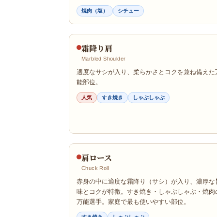
焼肉（塩）
シチュー
霜降り肩
Marbled Shoulder
適度なサシが入り、柔らかさとコクを兼ね備えた
能部位。
人気
すき焼き
しゃぶしゃぶ
肩ロース
Chuck Roll
赤身の中に適度な霜降り（サシ）が入り、濃厚な
味とコクが特徴。すき焼き・しゃぶしゃぶ・焼肉
万能選手。家庭で最も使いやすい部位。