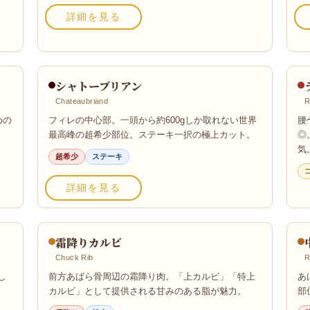
詳細を見る
シャトーブリアン
Chateaubriand
R
めの
フィレの中心部。一頭から約600gしか取れない世界
腰
最高峰の超希少部位。ステーキ一択の極上カット。
◎
気
超希少
ステーキ
詳細を見る
霜降りカルビ
Chuck Rib
R
し
前方あばら骨周辺の霜降り肉。「上カルビ」「特上
あ
カルビ」として提供される甘みのある脂が魅力。
部