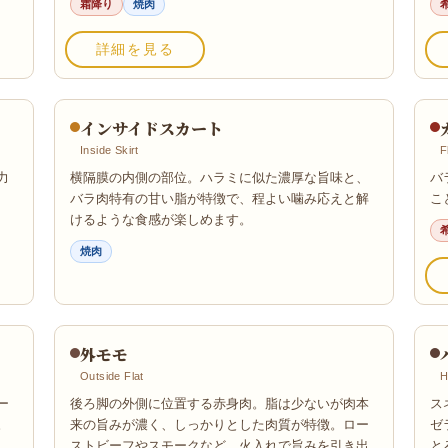
霜降り
焼肉
詳細を見る
インサイドスカート
Inside Skirt
F
力
横隔膜の内側の部位。ハラミに似た濃厚な旨味と、
バ
バラ肉特有の甘い脂が特徴で、程よい噛み応えと解
こ
けるような食感が楽しめます。
焼肉
外モモ
Outside Flat
H
ー
後ろ脚の外側に位置する赤身肉。脂は少ないが肉本
ス
。
来の旨みが濃く、しっかりとした肉質が特徴。ロー
ゼ
ストビーフやスモークなど、火入れで旨みを引き出
と