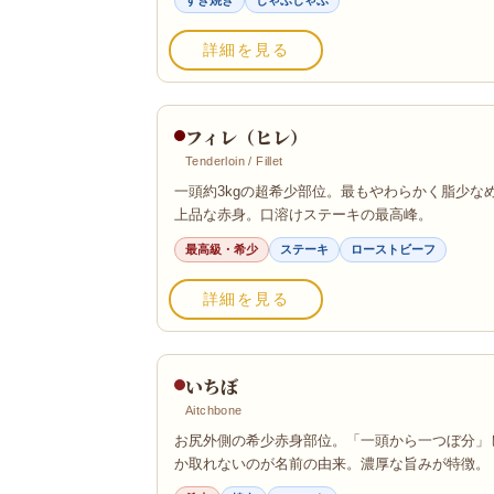
すき焼き
しゃぶしゃぶ
詳細を見る
フィレ（ヒレ）
Tenderloin / Fillet
一頭約3kgの超希少部位。最もやわらかく脂少な
上品な赤身。口溶けステーキの最高峰。
最高級・希少
ステーキ
ローストビーフ
詳細を見る
いちぼ
Aitchbone
お尻外側の希少赤身部位。「一頭から一つぼ分」
か取れないのが名前の由来。濃厚な旨みが特徴。