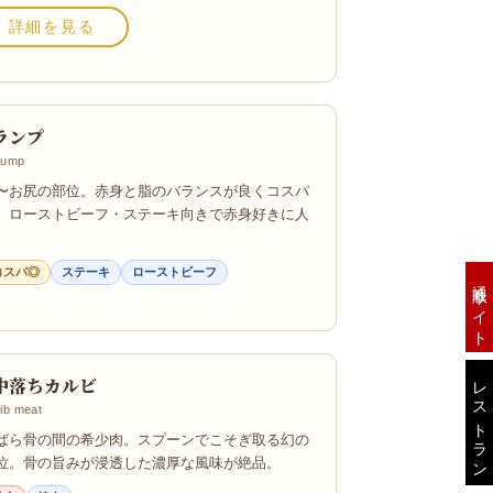
詳細を見る
ランプ
ump
〜お尻の部位。赤身と脂のバランスが良くコスパ
。ローストビーフ・ステーキ向きで赤身好きに人
。
コスパ◎
ステーキ
ローストビーフ
通販サイト
レストラン
中落ちカルビ
ib meat
ばら骨の間の希少肉。スプーンでこそぎ取る幻の
位。骨の旨みが浸透した濃厚な風味が絶品。