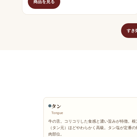
商品を見る
すき
タン
Tongue
牛の舌。コリコリした食感と濃い旨みが特徴。根
（タン元）ほどやわらかく高級。タン塩が定番の
肉部位。