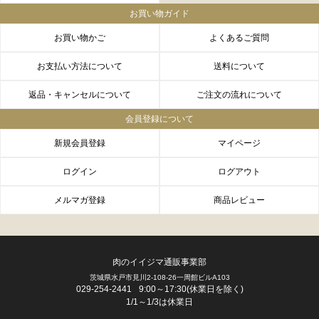
お買い物ガイド
お買い物かご
よくあるご質問
お支払い方法について
送料について
返品・キャンセルについて
ご注文の流れについて
会員登録について
新規会員登録
マイページ
ログイン
ログアウト
メルマガ登録
商品レビュー
肉のイイジマ通販事業部
茨城県水戸市見川2-108-26一周館ビルA103
FACEBOOK
twitter
instagram
LINE
029-254-2441
9:00～17:30(休業日を除く)
1/1～1/3は休業日