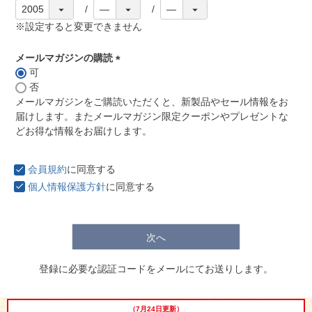
※設定すると変更できません
メールマガジンの購読
可
(
否
必
メールマガジンをご購読いただくと、新製品やセール情報をお
須
届けします。またメールマガジン限定クーポンやプレゼントな
)
どお得な情報をお届けします。
029-254-2441
会員規約
に同意する
受付：9:00～17:30
(日曜日を除く)
個人情報保護方針
に同意する
お問合せフォーム
次へ
登録に必要な認証コードをメールにてお送りします。
（7月24日更新）