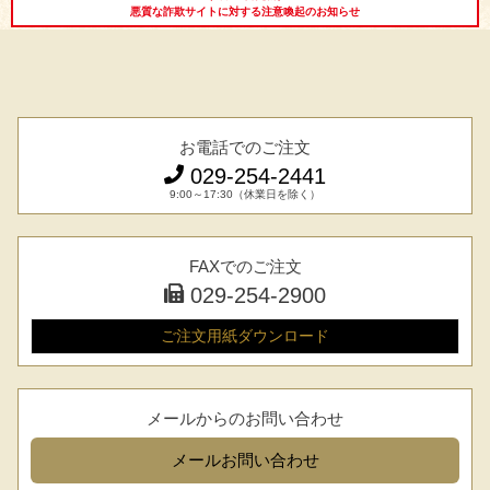
悪質な詐欺サイトに対する注意喚起のお知らせ
お電話でのご注文
029-254-2441
9:00～17:30（休業日を除く）
シーン別特集
お中元ギフト
お中元ハムギフ
誕生日ギフト
FAXでのご注文
ト
029-254-2900
出産内祝い
結婚内祝い
法事・香典返し
ご注文用紙
ダウンロード
長寿祝い
高級肉ギフト
法人ギフト
メールからのお問い合わせ
LINEギフト
ふるさと納税
メール
お問い合わせ