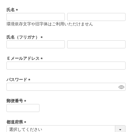
氏名
食べ方からから探す
配送・送料
(
必
環境依存文字や旧字体はご利用いただけません
すき焼き
須
熨斗・カード
)
氏名（フリガナ）
しゃぶしゃぶ
(
イイジマとは
必
焼き肉
須
Ｅメールアドレス
常陸牛とは？
)
(
BBQ
必
ショップ一覧
須
パスワード
ステーキ
)
(
マイページ
必
ハンバーグ
須
郵便番号
ゴルフコンペ
)
(
みそ漬け
必
法人の方へ
須
都道府県
レトルトカレー
)
(