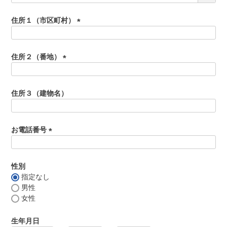
よくある質問
必
シャルキュトリー
須
住所１（市区町村）
食べ方レシピ
)
(
コーンスープ
必
焼き方レシピ
須
住所２（番地）
目録ギフト
)
(
レビュー一覧
必
手造りタレ
須
住所３（建物名）
ご予算から選ぶ
)
プレミアムギフト
牛肉部位一覧
お電話番号
商品券
(
必
ギフトカテゴリー一覧
須
性別
)
指定なし
男性
女性
生年月日