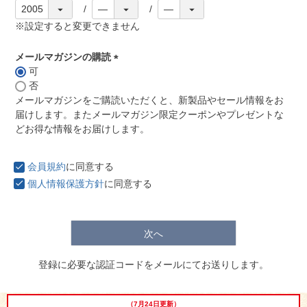
※設定すると変更できません
メールマガジンの購読
可
(
否
必
メールマガジンをご購読いただくと、新製品やセール情報をお
須
届けします。またメールマガジン限定クーポンやプレゼントな
)
どお得な情報をお届けします。
029-254-2441
会員規約
に同意する
受付：9:00～17:30
(日曜日を除く)
個人情報保護方針
に同意する
お問合せフォーム
次へ
登録に必要な認証コードをメールにてお送りします。
（7月24日更新）