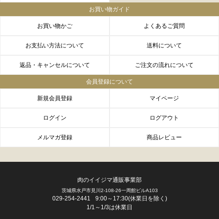
お買い物ガイド
お買い物かご
よくあるご質問
お支払い方法について
送料について
返品・キャンセルについて
ご注文の流れについて
会員登録について
新規会員登録
マイページ
ログイン
ログアウト
メルマガ登録
商品レビュー
肉のイイジマ通販事業部
茨城県水戸市見川2-108-26一周館ビルA103
FACEBOOK
twitter
instagram
LINE
029-254-2441
9:00～17:30(休業日を除く)
1/1～1/3は休業日