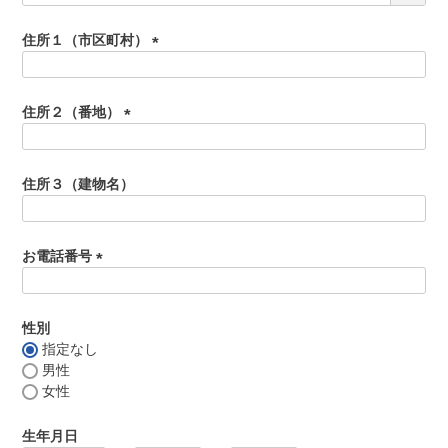
よくある質問
必
シャルキュトリー
須
住所１（市区町村）
食べ方レシピ
)
(
コーンスープ
必
焼き方レシピ
須
住所２（番地）
目録ギフト
)
(
レビュー一覧
必
手造りタレ
須
住所３（建物名）
ご予算から選ぶ
)
プレミアムギフト
牛肉部位一覧
お電話番号
商品券
(
必
ギフトカテゴリー一覧
須
性別
)
指定なし
男性
女性
生年月日