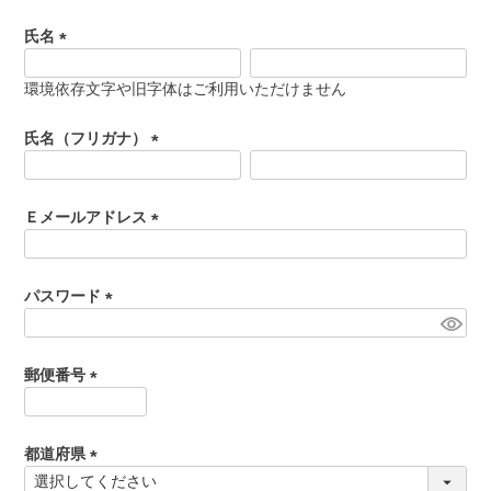
氏名
食べ方からから探す
配送・送料
(
必
環境依存文字や旧字体はご利用いただけません
すき焼き
須
熨斗・カード
)
氏名（フリガナ）
しゃぶしゃぶ
(
イイジマとは
必
焼き肉
須
Ｅメールアドレス
常陸牛とは？
)
(
BBQ
必
ショップ一覧
須
パスワード
ステーキ
)
(
マイページ
必
ハンバーグ
須
郵便番号
ゴルフコンペ
)
(
みそ漬け
必
法人の方へ
須
都道府県
レトルトカレー
)
(