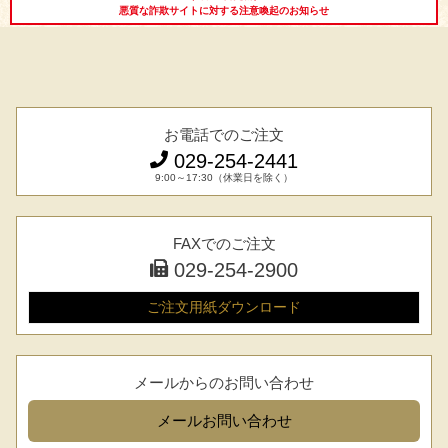
悪質な詐欺サイトに対する注意喚起のお知らせ
お電話でのご注文
029-254-2441
9:00～17:30（休業日を除く）
シーン別特集
お中元ギフト
お中元ハムギフ
誕生日ギフト
FAXでのご注文
ト
029-254-2900
出産内祝い
結婚内祝い
法事・香典返し
ご注文用紙
ダウンロード
長寿祝い
高級肉ギフト
法人ギフト
メールからのお問い合わせ
LINEギフト
ふるさと納税
メール
お問い合わせ