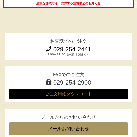
悪質な詐欺サイトに対する注意喚起のお知らせ
お電話でのご注文
029-254-2441
9:00～17:30（休業日を除く）
シーン別特集
お中元ギフト
お中元ハムギフ
誕生日ギフト
FAXでのご注文
ト
029-254-2900
出産内祝い
結婚内祝い
法事・香典返し
ご注文用紙
ダウンロード
長寿祝い
高級肉ギフト
法人ギフト
メールからのお問い合わせ
LINEギフト
ふるさと納税
メール
お問い合わせ