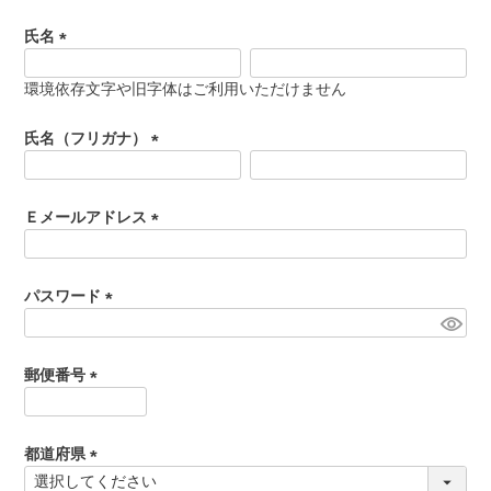
氏名
食べ方からから探す
配送・送料
(
必
環境依存文字や旧字体はご利用いただけません
すき焼き
須
熨斗・カード
)
氏名（フリガナ）
しゃぶしゃぶ
(
イイジマとは
必
焼き肉
須
Ｅメールアドレス
常陸牛とは？
)
(
BBQ
必
ショップ一覧
須
パスワード
ステーキ
)
(
マイページ
必
ハンバーグ
須
郵便番号
ゴルフコンペ
)
(
みそ漬け
必
法人の方へ
須
都道府県
レトルトカレー
)
(