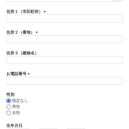
よくある質問
必
シャルキュトリー
須
住所１（市区町村）
食べ方レシピ
)
(
コーンスープ
必
焼き方レシピ
須
住所２（番地）
目録ギフト
)
(
レビュー一覧
必
手造りタレ
須
住所３（建物名）
ご予算から選ぶ
)
プレミアムギフト
牛肉部位一覧
お電話番号
商品券
(
必
ギフトカテゴリー一覧
須
性別
)
指定なし
男性
女性
生年月日