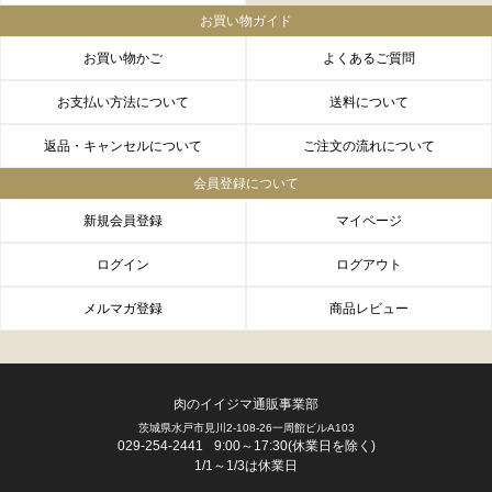
お買い物ガイド
お買い物かご
よくあるご質問
お支払い方法について
送料について
返品・キャンセルについて
ご注文の流れについて
会員登録について
新規会員登録
マイページ
ログイン
ログアウト
メルマガ登録
商品レビュー
肉のイイジマ通販事業部
茨城県水戸市見川2-108-26一周館ビルA103
FACEBOOK
twitter
instagram
LINE
029-254-2441
9:00～17:30(休業日を除く)
1/1～1/3は休業日