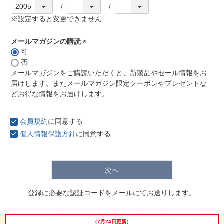
※設定すると変更できません
メールマガジンの購読
可
(
否
必
メールマガジンをご購読いただくと、新製品やセール情報をお
須
届けします。またメールマガジン限定クーポンやプレゼントな
)
どお得な情報をお届けします。
029-254-2441
会員規約
に同意する
受付：9:00～17:30
(日曜日を除く)
個人情報保護方針
に同意する
お問合せフォーム
次へ
登録に必要な認証コードをメールにてお送りします。
（7月24日更新）