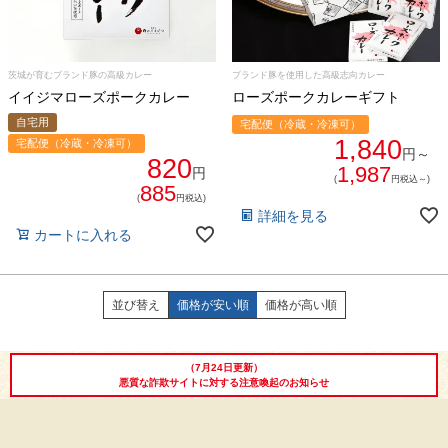
熨斗・カード
しゃぶしゃぶ
イイジマとは
茨城が育むブランド豚の高級カレー
ブランド豚を使用した高級志向カレー
焼き肉
イイジマローズポークカレー
ローズポークカレーギフト
常陸牛とは？
自宅用
宅配便（冷蔵・冷凍可）
BBQ
1,840
宅配便（冷蔵・冷凍可）
円～
820
ショップ一覧
1,987
円
(
円税込～)
ステーキ
885
(
円税込)
マイページ
詳細を見る
ハンバーグ
カートに入れる
ゴルフコンペ
みそ漬け
並び替え
価格が安い順
価格が高い順
法人の方へ
レトルトカレー
よくある質問
（7月24日更新）
シャルキュトリー
悪質な詐欺サイトに対する注意喚起のお知らせ
食べ方レシピ
コーンスープ