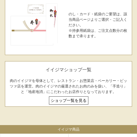
029-254-2441
のし・カード・紙袋のご要望は、該
受付：9:00～17:30
(日曜日を除く)
当商品ページよりご選択・ご記入く
ださい。
お問合せフォーム
※持参用紙袋は、ご注文点数分の枚
数まで承ります。
イイジマショップ一覧
肉のイイジマを母体として、レストラン・お惣菜店・ベーカリー・ピッ
ツァ店を運営。肉のイイジマの厳選されたお肉のみを扱い、「手造り」
と「地産地消」にこだわったお店作りとなっております。
ショップ一覧を見る
シーン別特集
お中元ギフト
お中元ハムギフ
誕生日ギフト
ト
イイジマ商品