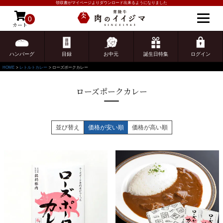
領収書がマイページよりダウンロード出来るようになりました
0
カート
ゲスト 様こんにちは
ログイン
ハンバーグ
目録
お中元
誕生日特集
ログイン
HOME
レトルトカレー
ローズポークカレー
ローズポークカレー
並び替え
価格が安い順
価格が高い順
ご注文ガイド
食べ方からから探す
配送・送料
すき焼き