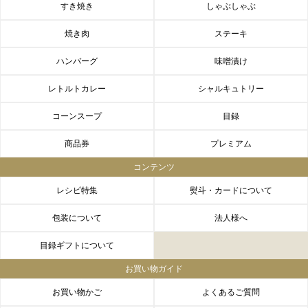
すき焼き
しゃぶしゃぶ
出産内祝い
結婚内祝い
法事・香典返し
焼き肉
ステーキ
長寿祝い
高級肉ギフト
法人ギフト
ハンバーグ
味噌漬け
LINEギフト
ふるさと納税
レトルトカレー
シャルキュトリー
コーンスープ
目録
商品券
プレミアム
コンテンツ
レシピ特集
熨斗・カードについて
包装について
法人様へ
目録ギフトについて
お買い物ガイド
お買い物かご
よくあるご質問