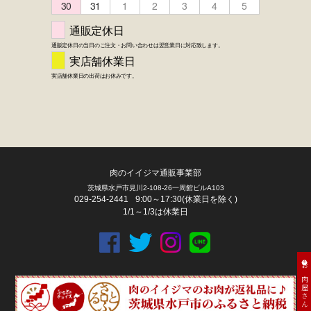
肉のイイジマ通販事業部
茨城県水戸市見川2-108-26一周館ビルA103
029-254-2441
9:00～17:30(休業日を除く)
1/1～1/3は休業日
FACEBOOK
twitter
instagram
LINE
お肉屋さん