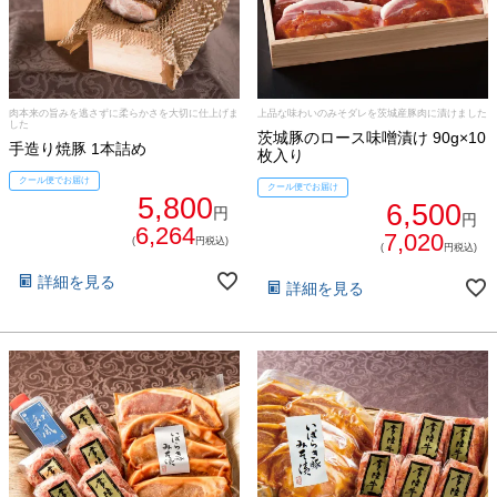
肉本来の旨みを逃さずに柔らかさを大切に仕上げま
上品な味わいのみそダレを茨城産豚肉に漬けました
した
茨城豚のロース味噌漬け 90g×10
手造り焼豚 1本詰め
枚入り
クール便でお届け
クール便でお届け
5,800
6,500
円
円
6,264
7,020
(
円税込)
(
円税込)
詳細を見る
詳細を見る