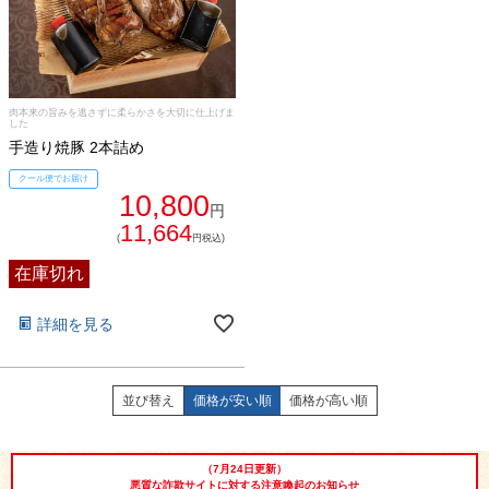
ト
出産内祝い
結婚内祝い
法事・香典返し
長寿祝い
高級肉ギフト
法人ギフト
肉本来の旨みを逃さずに柔らかさを大切に仕上げま
した
手造り焼豚 2本詰め
LINEギフト
ふるさと納税
クール便でお届け
10,800
円
11,664
(
円税込)
在庫切れ
詳細を見る
並び替え
価格が安い順
価格が高い順
（7月24日更新）
悪質な詐欺サイトに対する注意喚起のお知らせ