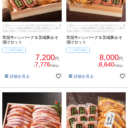
029-254-2441
受付：9:00～17:30
(日曜日を除く)
人気のハンバーグとみそ漬けのおすすめギフト。迷
人気のハンバーグとみそ漬けのおすすめギフト。迷
ったらコレ!!茨城の銘柄牛と茨城の厳選された豚の
ったらコレ!!茨城の銘柄牛と茨城の厳選された豚の
お問合せフォーム
茨城の美味しさを愉しめる組み合わせです
茨城の美味しさを愉しめる組み合わせです
常陸牛ハンバーグ＆茨城豚みそ
常陸牛ハンバーグ＆茨城豚みそ
漬けセット
漬けセット
クール便でお届け
クール便でお届け
7,200
8,000
円
円
7,776
8,640
(
円税込)
(
円税込)
詳細を見る
詳細を見る