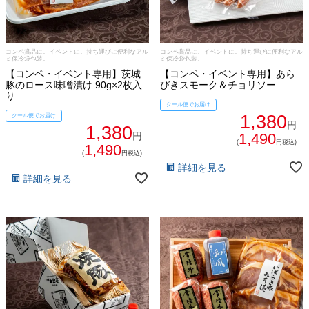
コンペ賞品に。イベントに。持ち運びに便利なアル
コンペ賞品に。イベントに。持ち運びに便利なアル
ミ保冷袋包装。
ミ保冷袋包装。
【コンペ・イベント専用】茨城
【コンペ・イベント専用】あら
豚のロース味噌漬け 90g×2枚入
びきスモーク＆チョリソー
り
クール便でお届け
1,380
クール便でお届け
円
1,380
円
1,490
(
円税込)
1,490
(
円税込)
詳細を見る
詳細を見る
ご注文ガイド
食べ方からから探す
配送・送料