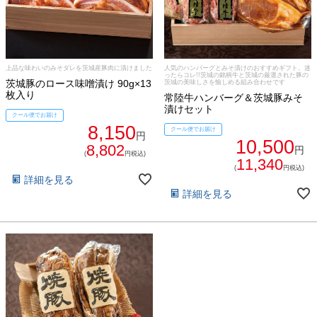
上品な味わいのみそダレを茨城産豚肉に漬けました
人気のハンバーグとみそ漬けのおすすめギフト。迷
ったらコレ!!茨城の銘柄牛と茨城の厳選された豚の
茨城豚のロース味噌漬け 90g×13
茨城の美味しさを愉しめる組み合わせです
枚入り
常陸牛ハンバーグ＆茨城豚みそ
漬けセット
クール便でお届け
8,150
クール便でお届け
円
10,500
8,802
円
(
円税込)
11,340
(
円税込)
詳細を見る
詳細を見る
シーン別特集
お中元ギフト
お中元ハムギフ
誕生日ギフト