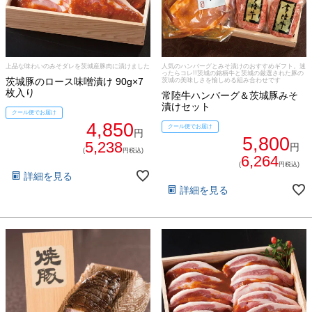
焼き方レシピ
目録ギフト
レビュー一覧
手造りタレ
上品な味わいのみそダレを茨城産豚肉に漬けました
人気のハンバーグとみそ漬けのおすすめギフト。迷
ったらコレ!!茨城の銘柄牛と茨城の厳選された豚の
ご予算から選ぶ
茨城豚のロース味噌漬け 90g×7
茨城の美味しさを愉しめる組み合わせです
プレミアムギフト
枚入り
常陸牛ハンバーグ＆茨城豚みそ
漬けセット
牛肉部位一覧
クール便でお届け
商品券
4,850
クール便でお届け
円
5,800
5,238
円
(
円税込)
6,264
ギフトカテゴリー一覧
(
円税込)
詳細を見る
詳細を見る