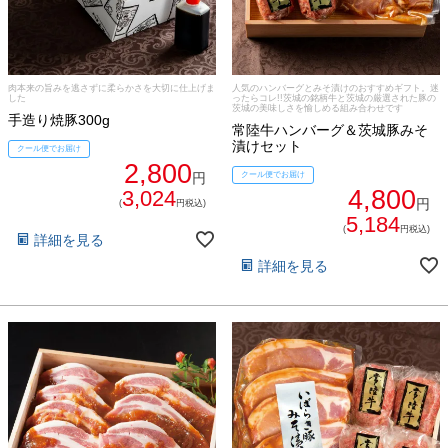
すき焼き
熨斗・カード
しゃぶしゃぶ
イイジマとは
肉本来の旨みを逃さずに柔らかさを大切に仕上げま
人気のハンバーグとみそ漬けのおすすめギフト。迷
焼き肉
した
ったらコレ!!茨城の銘柄牛と茨城の厳選された豚の
茨城の美味しさを愉しめる組み合わせです
手造り焼豚300g
常陸牛ハンバーグ＆茨城豚みそ
常陸牛とは？
漬けセット
BBQ
クール便でお届け
2,800
円
クール便でお届け
ショップ一覧
4,800
3,024
ステーキ
円
(
円税込)
5,184
マイページ
(
円税込)
詳細を見る
ハンバーグ
詳細を見る
ゴルフコンペ
みそ漬け
法人の方へ
レトルトカレー
よくある質問
シャルキュトリー
食べ方レシピ
コーンスープ