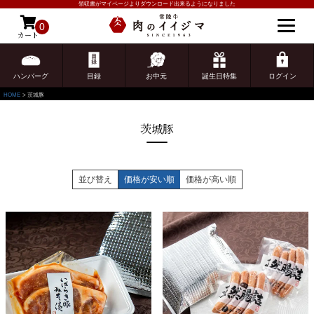
領収書がマイページよりダウンロード出来るようになりました
0
カート
ゲスト 様こんにちは
ログイン
ハンバーグ
目録
お中元
誕生日特集
ログイン
HOME
茨城豚
茨城豚
並び替え
価格が安い順
価格が高い順