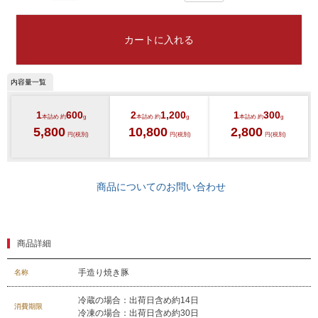
カートに入れる
1
600
2
1,200
1
300
本詰め 約
g
本詰め 約
g
本詰め 約
g
5,800
10,800
2,800
円(税別)
円(税別)
円(税別)
商品についてのお問い合わせ
商品詳細
029-254-2441
手造り焼き豚
名称
受付：9:00～17:30
(日曜日を除く)
冷蔵の場合：出荷日含め約14日
お問合せフォーム
消費期限
冷凍の場合：出荷日含め約30日