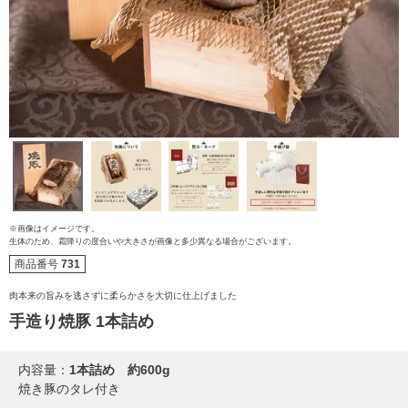
※画像はイメージです。
生体のため、霜降りの度合いや大きさが画像と多少異なる場合がございます。
商品番号
731
ご注文ガイド
肉本来の旨みを逃さずに柔らかさを大切に仕上げました
食べ方からから探す
配送・送料
手造り焼豚 1本詰め
すき焼き
熨斗・カード
内容量：
1本詰め 約600g
焼き豚のタレ付き
しゃぶしゃぶ