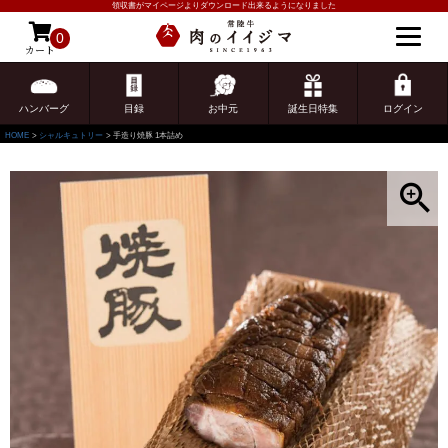
領収書がマイページよりダウンロード出来るようになりました
0
カート
ゲスト 様こんにちは
ログイン
ハンバーグ
目録
お中元
誕生日特集
ログイン
HOME
シャルキュトリー
手造り焼豚 1本詰め