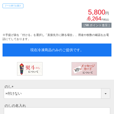
イイジマとは
クール便でお届け
焼き肉
5,800
円
常陸牛とは？
6,264
(
円税込)
BBQ
[
58
ポイント進呈 ]
ショップ一覧
ステーキ
※手提げ袋を「付ける」を選択し「直接先方に贈る場合」、用途や枚数の確認をお電
話にてしております。
マイページ
ハンバーグ
現在冷凍商品のみのご提供です。
ゴルフコンペ
みそ漬け
法人の方へ
レトルトカレー
よくある質問
シャルキュトリー
のし
食べ方レシピ
(
コーンスープ
必
焼き方レシピ
須
のしの名入れ
目録ギフト
)