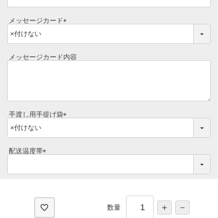
レビュー一覧
手造りタレ
メッセージカード
ご予算から選ぶ
プレミアムギフト
(
必
牛肉部位一覧
須
商品券
メッセージカード内容
)
ギフトカテゴリー一覧
手渡し用手提げ袋
(
必
須
配送温度帯
)
(
必
須
)
数量