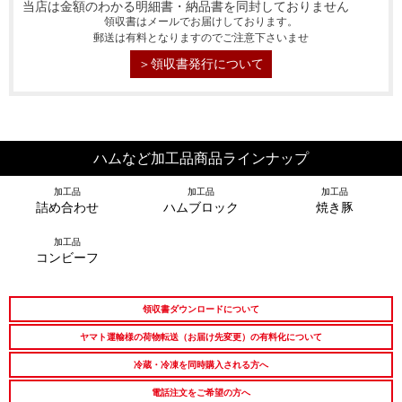
当店は金額のわかる明細書・納品書を同封しておりません
領収書はメールでお届けしております。
郵送は有料となりますのでご注意下さいませ
＞領収書発行について
ハムなど加工品商品ラインナップ
シーン別特集
加工品
加工品
加工品
詰め合わせ
ハムブロック
焼き豚
お中元ギフト
お中元ハムギフ
誕生日ギフト
ト
加工品
コンビーフ
出産内祝い
結婚内祝い
法事・香典返し
領収書ダウンロードについて
長寿祝い
高級肉ギフト
法人ギフト
ヤマト運輸様の荷物転送（お届け先変更）の有料化について
LINEギフト
ふるさと納税
冷蔵・冷凍を同時購入される方へ
電話注文をご希望の方へ