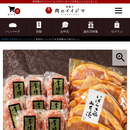
領収書がマイページよりダウンロード出来るようになりました
0
カート
ゲスト 様こんにちは
ログイン
ハンバーグ
目録
お中元
誕生日特集
ログイン
HOME
常陸牛
ハンバーグ
常陸牛ハンバーグ＆茨城豚みそ漬けセット