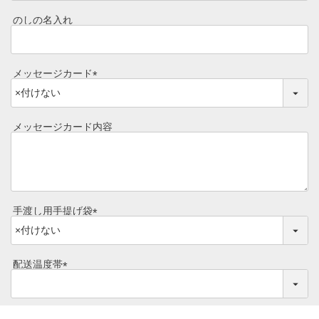
必
食べ方レシピ
須
コーンスープ
のしの名入れ
)
焼き方レシピ
目録ギフト
メッセージカード
レビュー一覧
手造りタレ
(
必
ご予算から選ぶ
須
プレミアムギフト
メッセージカード内容
)
牛肉部位一覧
商品券
ギフトカテゴリー一覧
手渡し用手提げ袋
(
必
須
配送温度帯
)
(
必
須