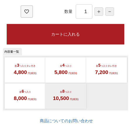
)
数量
カートに入れる
3
4
5
各
つ入り
タレ付き
各
つ入り
各
つ入り
タレ付き
4,800
5,800
7,200
円(税別)
円(税別)
円(税別)
6
8
各
つ入り
各
つ入り
8,000
10,500
円(税別)
円(税別)
商品についてのお問い合わせ