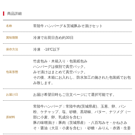
商品詳細
常陸牛 ハンバーグ＆茨城豚みそ漬けセット
名称
冷凍で出荷日含め約30日
賞味期限
029-254-2441
受付：9:00～17:30
(日曜日を除く)
冷凍 -18℃以下
保存方法
お問合せフォーム
竹皮包み・木箱入り・包装紙包み
ハンバーグは個別で真空パック。
みそ漬けはまとめて真空パック。
包装形態
その後、木箱にお入れし、防水加工の施された包装紙でお包
み致します。
お届け希望日時もご注文ページにて選択可能です。
お届け日
常陸牛ハンバーグ：常陸牛肉(茨城県産)、玉葱、卵、パン
粉、ケチャップ、塩、砂糖、黒胡椒、バター、ナツメグ（一
部に小麦、卵、乳成分を含む）
原材料
豚の味噌漬け：豚肉（茨城県産）・八百匁みそ・かねさみ
そ・醤油（大豆・小麦を含む）・砂糖・みりん・赤酒・生姜