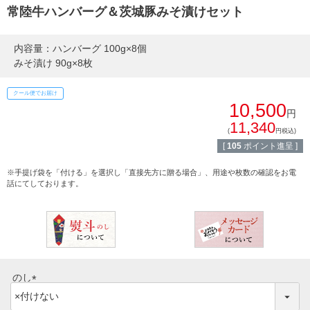
配送・送料
常陸牛ハンバーグ＆茨城豚みそ漬けセット
すき焼き
熨斗・カード
内容量：ハンバーグ 100g×8個
みそ漬け 90g×8枚
しゃぶしゃぶ
イイジマとは
クール便でお届け
焼き肉
10,500
円
常陸牛とは？
11,340
BBQ
(
円税込)
[
105
ポイント進呈 ]
ショップ一覧
ステーキ
※手提げ袋を「付ける」を選択し「直接先方に贈る場合」、用途や枚数の確認をお電
マイページ
話にてしております。
ハンバーグ
ゴルフコンペ
みそ漬け
法人の方へ
レトルトカレー
のし
よくある質問
(
シャルキュトリー