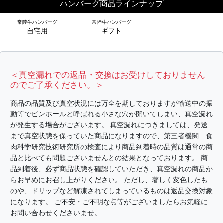
ハンバーグ商品ラインナップ
常陸牛ハンバーグ
常陸牛ハンバーグ
シーン別特集
自宅用
ギフト
お中元ギフト
お中元ハムギフ
誕生日ギフト
ト
＜真空漏れでの返品・交換はお受けしておりません
のでご了承ください。＞
出産内祝い
結婚内祝い
法事・香典返し
商品の品質及び真空状況には万全を期しておりますが輸送中の振
長寿祝い
高級肉ギフト
法人ギフト
動等でピンホールと呼ばれる小さな穴が開いてしまい、真空漏れ
が発生する場合がございます。 真空漏れにつきましては、発送
まで真空状態を保っていた商品になりますので、第三者機関 食
LINEギフト
ふるさと納税
肉科学研究技術研究所の検査により商品到着時の品質は通常の商
品と比べても問題ございませんとの結果となっております。 商
品到着後、必ず商品状態を確認していただき、真空漏れの商品か
らお早めにお召し上がりください。 ただし、著しく変色したも
のや、ドリップなど解凍されてしまっているものは返品交換対象
になります。 ご不安・ご不明な点等がございましたらお気軽に
お問い合わせくださいませ。