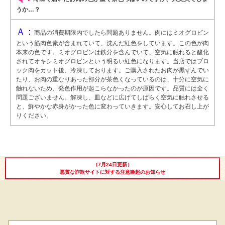
出産内祝い
結婚内祝い
法事・香典返し
うか…？
長寿祝い
高級肉ギフト
法人ギフト
Ａ：
商品の消費期限内でしたら問題ありません。肉にはミオグロビン
という筋肉色素が含まれていて、沈んだ紅色をしています。この色が肉
LINEギフト
ふるさと納税
本来の色です。ミオグロビンは鉄分を含んでいて、空気に触れると酸化
されてオキシミオグロビンという明るい紅色になります。当店ではブロ
ック肉をカット後、冷凍しております。ご購入されたお肉が黒ずんでい
たり、お肉の重なりあった部分が茶色くなっているのは、十分に空気に
触れないため、発色作用が起こらなかったのが原因です。品質には全く
問題ございません。解凍し、皿などに広げてしばらく空気に触れさせる
と、鮮やかな赤身がかった色に変わっていきます。安心してお召し上が
りください。
（7月24日更新）
悪質な詐欺サイトに対する注意喚起のお知らせ