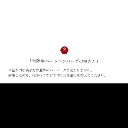
029-254-2441
受付：9:00～17:30
(日曜日を除く)
お問合せフォーム
『常陸牛ハートハンバーグの焼き方』
※基本的な焼き方は通常のハンバーグと変わりません。
解凍したのち、指やヘラなどで切り込み部分を整えてください。