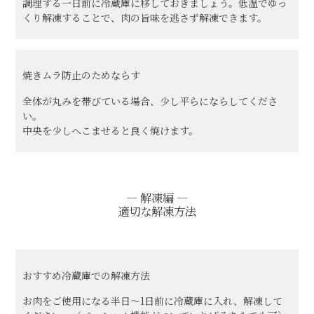
調理する一日前に冷蔵庫に移しておきましょう。低温でゆっ
くり解凍することで、肉の旨味を逃さず解凍できます。
焼きムラ防止のためならす
全体が丸みを帯びている場合、少し平らにならしてくださ
い。
中央を少しへこませると良く焼けます。
― 解凍編 ―
適切な解凍方法
ご注文ガイド
食べ方からから探す
おすすめ
冷蔵庫での解凍方法
配送・送料
お肉をご使用になる半日～1日前に冷蔵庫に入れ、解凍して
すき焼き