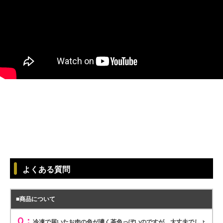
シーン別特集
よくある質問
お中元ギフト
お中元ハムギフ
誕生日ギフト
ト
■商品について
Ｑ：
冷凍で届いたお肉の色が濃く茶色っぽいのですが、大丈夫でしょ