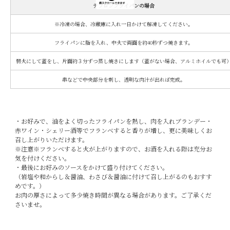
テフロンフライパンの場合
※冷凍の場合、冷蔵庫に入れ一日かけて解凍してください。
フライパンに脂を入れ、中火で両面を約40秒ずつ焼きます。
弱火にして蓋をし、片面約３分ずつ蒸し焼きにします（蓋がない場合、アルミホイルでも可
串などで中央部分を刺し、透明な肉汁が出れば完成。
・お好みで、油をよく切ったフライパンを熱し、肉を入れブランデー・
赤ワイン・シェリー酒等でフランベすると香りが増し、更に美味しくお
召し上がりいただけます。
※注意※フランベすると火が上がりますので、お酒を入れる際は充分お
気を付けください。
・最後にお好みのソースをかけて盛り付けてください。
（岩塩や和からし＆醤油、わさび＆醤油に付けて召し上がるのもおすす
めです。）
お肉の厚さによって多少焼き時間が異なる場合があります。ご了承くだ
さいませ。