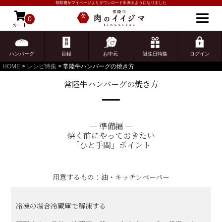
領収書がマイページよりダウンロード出来るようになりました
0
カート
ゲスト 様こんにちは
ログイン
ハンバーグ
目録
お中元
誕生日特集
ログイン
HOME
レシピ特集
常陸牛ハンバーグの焼き方
常陸牛ハンバーグの焼き方
― 準備編 ―
焼く前にやっておきたい
「ひと手間」ポイント
用意するもの：油・キッチンペーパー
冷凍の場合冷蔵庫で解凍する