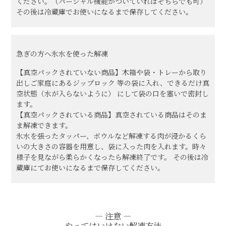
ください。（パーシャル機能がついていればそちらでも可）
熨斗・カード
その後は冷蔵庫でお使いになるまで保存してください。
しゃぶしゃぶ
イイジマとは
焼き肉
急ぎの方へ
氷水を使った解凍
常陸牛とは？
BBQ
【真空パックされていない商品】木箱や袋・トレーから取り
ショップ一覧
出しご家庭にあるジップロック 等の袋に入れ、できるだけ真
ステーキ
空状態（水が入らないように） にして袋の口を塞いで密封し
ます。
マイページ
【真空パックされている商品】真空されている商品はそのま
ハンバーグ
ま解凍できます。
ゴルフコンペ
氷水を張ったタッパー、ボウルなど解凍する肉が浸かるくら
みそ漬け
いの大きさの容器を用意し、袋に入った肉を入れます。時々
法人の方へ
様子を見ながら柔らかくなったら解凍終了です。 その後は冷
レトルトカレー
蔵庫にてお使いになるまで保存してください。
よくある質問
シャルキュトリー
食べ方レシピ
コーンスープ
― 注意 ―
やってはいけない解凍方法