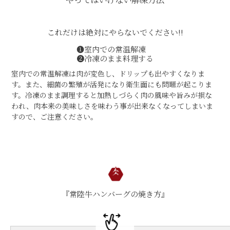
焼き方レシピ
目録ギフト
レビュー一覧
これだけは絶対にやらないでください!!
手造りタレ
❶室内での常温解凍
ご予算から選ぶ
❷冷凍のまま料理する
プレミアムギフト
室内での常温解凍は肉が変色し、ドリップも出やすくなりま
牛肉部位一覧
す。また、細菌の繁殖が活発になり衛生面にも問題が起こりま
商品券
す。冷凍のまま調理すると加熱しづらく肉の風味や旨みが損な
われ、肉本来の美味しさを味わう事が出来なくなってしまいま
ギフトカテゴリー一覧
すので、ご注意ください。
『常陸牛ハンバーグの焼き方』