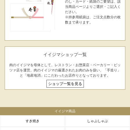
のし・カード・紙袋のご要望は、該
当商品ページよりご選択・ご記入く
ださい。
※持参用紙袋は、ご注文点数分の枚
数まで承ります。
イイジマショップ一覧
肉のイイジマを母体として、レストラン・お惣菜店・ベーカリー・ピッ
ツァ店を運営。肉のイイジマの厳選されたお肉のみを扱い、「手造り」
と「地産地消」にこだわったお店作りとなっております。
ショップ一覧を見る
イイジマ商品
すき焼き
しゃぶしゃぶ