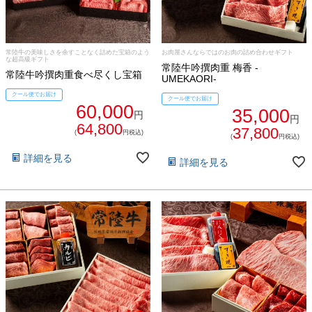
常陸牛の美味しさを余すことなく詰めた宝箱のよう
お肉屋さんならではのお肉の詰め合わせギフト
な超高級ギフト
常陸牛吟撰肉重 梅香 -
常陸牛吟撰肉重食べ尽くし宝箱
UMEKAORI-
クール便でお届け
クール便でお届け
60,000
35,000
円
円
64,800
37,800
(
円税込)
(
円税込)
詳細を見る
詳細を見る
ご注文ガイド
食べ方からから探す
配送・送料
すき焼き
熨斗・カード
しゃぶしゃぶ
イイジマとは