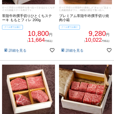
すべて手切りの常陸牛を食べ比べできるひとくちサ
すべて手切りの常陸牛の美味しさ"ぎゅっと"詰まっ
イズの高級ステーキ肉ギフト。
た高級焼肉ギフト。4種類の部位で食べ比べ。
常陸牛吟撰手切りひとくちステ
プレミアム常陸牛吟撰手切り焼
ーキ ももとフィレ 200g
肉小箱
クール便でお届け
クール便でお届け
10,800
9,280
円
円
11,664
10,022
(
円税込)
(
円税込)
詳細を見る
詳細を見る
029-254-2441
受付：9:00～17:30
(日曜日を除く)
お問合せフォーム