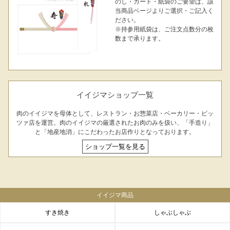
のし・カード・紙袋のご要望は、該
当商品ページよりご選択・ご記入く
ださい。
※持参用紙袋は、ご注文点数分の枚
数まで承ります。
イイジマショップ一覧
肉のイイジマを母体として、レストラン・お惣菜店・ベーカリー・ピッ
ツァ店を運営。肉のイイジマの厳選されたお肉のみを扱い、「手造り」
と「地産地消」にこだわったお店作りとなっております。
ショップ一覧を見る
イイジマ商品
すき焼き
しゃぶしゃぶ