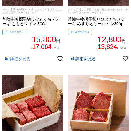
ご予算から選ぶ
すべて手切りの常陸牛を食べ比べできるひとくちサ
すべて手切りの常陸牛を食べ比べできるひとくちサ
プレミアムギフト
イズの高級ステーキ肉ギフト。
イズの高級ステーキ肉ギフト。
常陸牛吟撰手切りひとくちステ
常陸牛吟撰手切りひとくちステ
牛肉部位一覧
ーキ ももとフィレ 300g
ーキ みすじとサーロイン300g
商品券
クール便でお届け
クール便でお届け
15,800
12,800
ギフトカテゴリー一覧
円
円
17,064
13,824
(
円税込)
(
円税込)
詳細を見る
詳細を見る