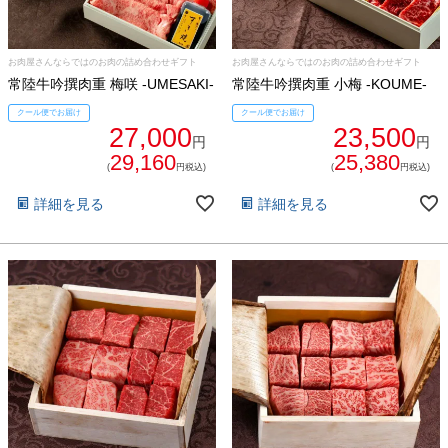
焼き肉
常陸牛とは？
BBQ
お肉屋さんならではのお肉の詰め合わせギフト
お肉屋さんならではのお肉の詰め合わせギフト
常陸牛吟撰肉重 梅咲 -UMESAKI-
常陸牛吟撰肉重 小梅 -KOUME-
ショップ一覧
ステーキ
クール便でお届け
クール便でお届け
27,000
23,500
マイページ
円
円
ハンバーグ
29,160
25,380
(
円税込)
(
円税込)
ゴルフコンペ
みそ漬け
詳細を見る
詳細を見る
法人の方へ
レトルトカレー
よくある質問
シャルキュトリー
食べ方レシピ
コーンスープ
焼き方レシピ
目録ギフト
レビュー一覧
手造りタレ