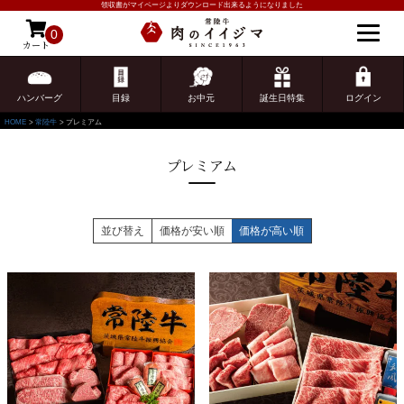
領収書がマイページよりダウンロード出来るようになりました
0
カート
ゲスト 様こんにちは
ログイン
ハンバーグ
目録
お中元
誕生日特集
ログイン
HOME
常陸牛
プレミアム
プレミアム
並び替え
価格が安い順
価格が高い順