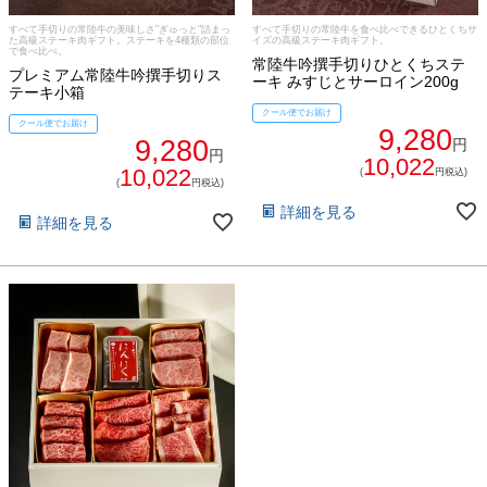
すべて手切りの常陸牛の美味しさ"ぎゅっと"詰まっ
すべて手切りの常陸牛を食べ比べできるひとくちサ
た高級ステーキ肉ギフト。ステーキを4種類の部位
イズの高級ステーキ肉ギフト。
で食べ比べ。
常陸牛吟撰手切りひとくちステ
プレミアム常陸牛吟撰手切りス
ーキ みすじとサーロイン200g
テーキ小箱
クール便でお届け
クール便でお届け
9,280
9,280
円
円
10,022
10,022
(
円税込)
(
円税込)
詳細を見る
詳細を見る