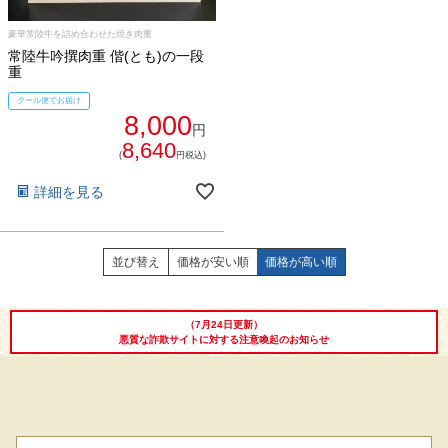
豪華常陸牛を詰め合わせた焼き肉重
常陸牛吟撰肉重 偕(とも)の一段
重
クール便でお届け
シーン別特集
8,000
円
8,640
お中元ギフト
お中元ハムギフ
誕生日ギフト
(
円税込)
ト
詳細を見る
出産内祝い
結婚内祝い
法事・香典返し
並び替え
価格が安い順
価格が高い順
長寿祝い
高級肉ギフト
法人ギフト
LINEギフト
ふるさと納税
（7月24日更新）
悪質な詐欺サイトに対する注意喚起のお知らせ