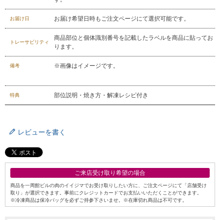
お届け希望日時もご注文ページにて選択可能です。
お届け日
商品部位と個体識別番号を記載したラベルを商品に貼ってお
トレーサビリティ
ります。
※画像はイメージです。
備考
部位説明・焼き方・解凍レシピ付き
特典
レビューを書く
ご来店受け取り希望の場合
商品を一周館ビルの肉のイイジマでお受け取りしたい方に、ご注文ページにて「店舗受け
取り」が選択できます。事前にクレジットカードでお支払いいただくことができます。
※冷凍商品は保冷バッグを必ずご持参下さいませ。※在庫切れ商品は不可です。