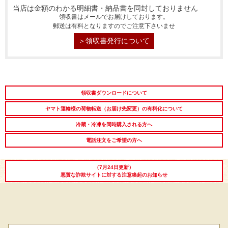
当店は金額のわかる明細書・納品書を同封しておりません
領収書はメールでお届けしております。
郵送は有料となりますのでご注意下さいませ
＞領収書発行について
シーン別特集
お中元ギフト
お中元ハムギフ
誕生日ギフト
ト
領収書ダウンロードについて
出産内祝い
結婚内祝い
法事・香典返し
ヤマト運輸様の荷物転送（お届け先変更）の有料化について
冷蔵・冷凍を同時購入される方へ
長寿祝い
高級肉ギフト
法人ギフト
電話注文をご希望の方へ
LINEギフト
ふるさと納税
（7月24日更新）
悪質な詐欺サイトに対する注意喚起のお知らせ