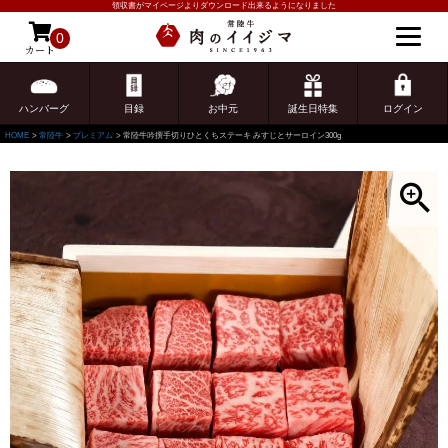
領収書がマイページよりダウンロード出来るようになりました
0
カート
ゲスト 様こんにちは
ログイン
ハンバーグ
目録
お中元
誕生日特集
ログイン
HOME
常陸牛
プレミアム
常陸牛吟撰手切りひとくちステーキ みすじとサーロイン300g