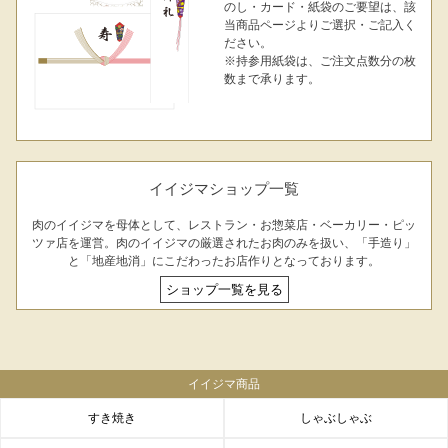
のし・カード・紙袋のご要望は、該
当商品ページよりご選択・ご記入く
ださい。
※持参用紙袋は、ご注文点数分の枚
数まで承ります。
イイジマショップ一覧
肉のイイジマを母体として、レストラン・お惣菜店・ベーカリー・ピッ
ツァ店を運営。肉のイイジマの厳選されたお肉のみを扱い、「手造り」
と「地産地消」にこだわったお店作りとなっております。
ショップ一覧を見る
イイジマ商品
すき焼き
しゃぶしゃぶ