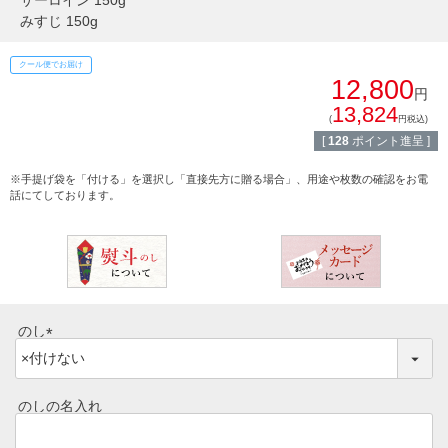
サーロイン 150g
みすじ 150g
常陸牛とは？
BBQ
クール便でお届け
ショップ一覧
12,800
円
ステーキ
13,824
(
円税込)
マイページ
[
128
ポイント進呈 ]
ハンバーグ
ゴルフコンペ
※手提げ袋を「付ける」を選択し「直接先方に贈る場合」、用途や枚数の確認をお電
みそ漬け
話にてしております。
法人の方へ
レトルトカレー
よくある質問
シャルキュトリー
食べ方レシピ
のし
コーンスープ
(
焼き方レシピ
必
目録ギフト
須
のしの名入れ
レビュー一覧
)
手造りタレ