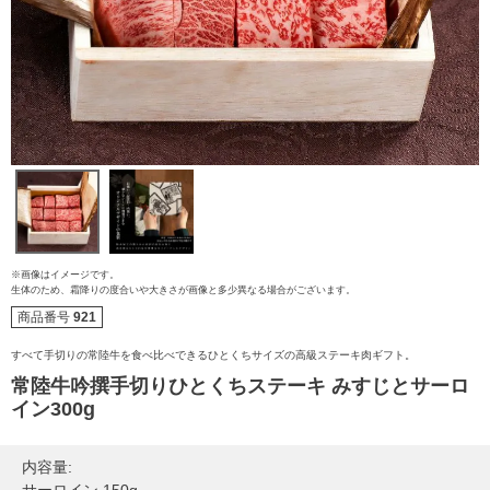
※画像はイメージです。
ご注文ガイド
生体のため、霜降りの度合いや大きさが画像と多少異なる場合がございます。
商品番号
921
食べ方からから探す
配送・送料
すべて手切りの常陸牛を食べ比べできるひとくちサイズの高級ステーキ肉ギフト。
常陸牛吟撰手切りひとくちステーキ みすじとサーロ
すき焼き
熨斗・カード
イン300g
しゃぶしゃぶ
イイジマとは
内容量:
焼き肉