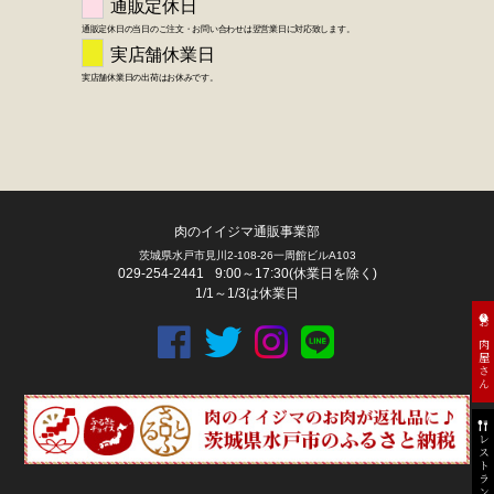
肉のイイジマ通販事業部
茨城県水戸市見川2-108-26一周館ビルA103
029-254-2441
9:00～17:30(休業日を除く)
1/1～1/3は休業日
お肉屋さん
レストラン