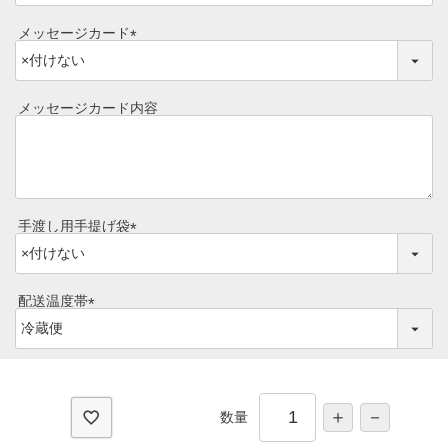
ご予算から選ぶ
プレミアムギフト
メッセージカード
(
牛肉部位一覧
商品券
必
須
メッセージカード内容
)
ギフトカテゴリー一覧
手渡し用手提げ袋
(
必
須
配送温度帯
)
(
必
須
)
数量