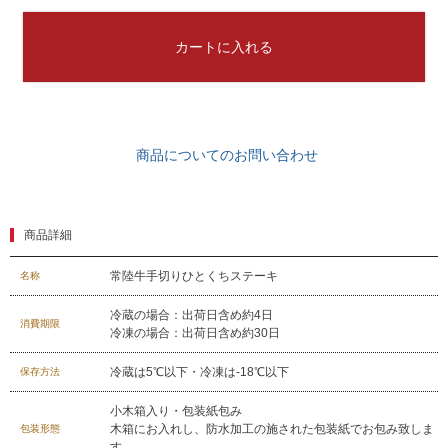
カートに入れる
商品についてのお問い合わせ
商品詳細
常陸牛手切りひとくちステーキ
名称
029-254-2441
冷蔵の場合：出荷日含め約4日
消費期限
受付：9:00～17:30
(日曜日を除く)
冷凍の場合：出荷日含め約30日
お問合せフォーム
冷蔵は5℃以下・冷凍は-18℃以下
保存方法
小木箱入り・包装紙包み
木箱にお入れし、防水加工の施された包装紙でお包み致しま
包装形態
す。