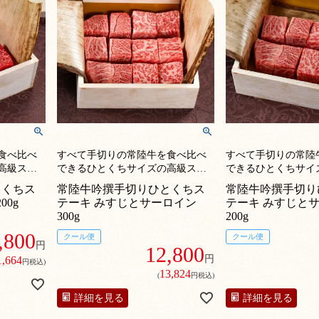
食べ比べ
すべて手切りの常陸牛を食べ比べ
すべて手切りの常陸
高級ステ
できるひとくちサイズの高級ステ
できるひとくちサイ
ーキ肉ギフト。
ーキ肉ギフト。
とくちス
常陸牛吟撰手切りひとくちス
常陸牛吟撰手切り
00g
テーキ みすじとサーロイン
テーキ みすじと
300g
200g
,800
クール便
クール便
円
12,800
円
1,664
円税込)
13,824
(
円税込)
詳細を見る
詳細を見る