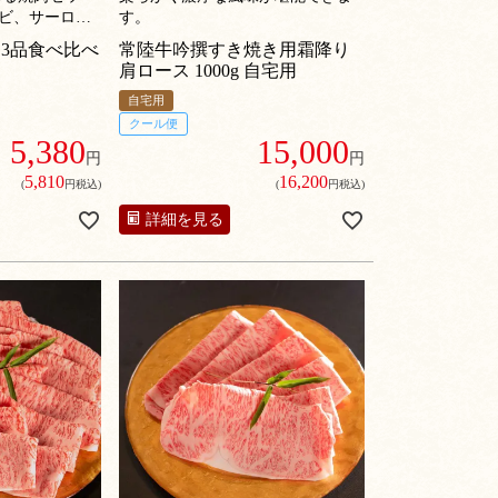
ルビ、サーロイ
す。
せ。
肉3品食べ比べ
常陸牛吟撰すき焼き用霜降り
肩ロース 1000g 自宅用
自宅用
クール便
5,380
15,000
円
円
5,810
16,200
(
円税込)
(
円税込)
詳細を見る