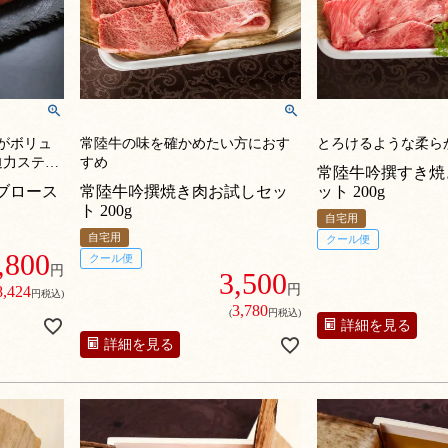
がボリュ
常陸牛の味を確かめたい方におす
とろけるような柔ら
迫力ステー
すめ
常陸牛吟撰すき焼
ブロース
常陸牛吟撰焼き肉お試しセッ
ット 200g
ト 200g
自宅用
自宅用
クール便
,800
クール便
円
3,500
円
8,424
円税込)
3,780
(
円税込)
詳細を見る
詳細を見る