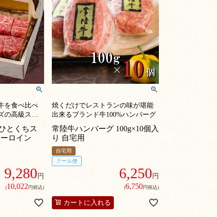
牛を食べ比べ
焼くだけでレストランの味が堪能
ズの高級ステ
出来るブランド牛100%ハンバーグ
ひとくちス
常陸牛ハンバーグ 100g×10個入
サーロイン
り 自宅用
自宅用
クール便
9,280
6,250
円
円
10,022
6,750
(
円税込)
(
円税込)
カートに入れる