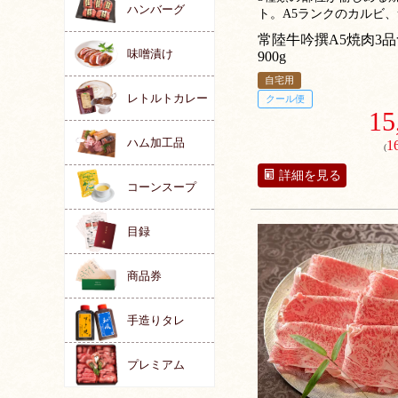
ハンバーグ
ト。A5ランクのカルビ
ン、ももの詰め合わせ。
常陸牛吟撰A5焼肉3
味噌漬け
900g
自宅用
レトルトカレー
クール便
15
ハム加工品
1
(
詳細を見る
コーンスープ
目録
商品券
手造りタレ
プレミアム