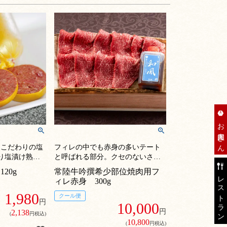
お肉屋さん
賞 こだわりの塩
フィレの中でも赤身の多いテート
り塩漬け熟成
と呼ばれる部分。クセのないさっ
に引き出した
ぱりとした味わいでお肉を感じら
20g
常陸牛吟撰希少部位焼肉用フ
レストラン
れる食感です。1頭から3％しか採
ィレ赤身 300g
れない最高部位
1,980
クール便
円
10,000
円
2,138
(
円税込)
10,800
(
円税込)