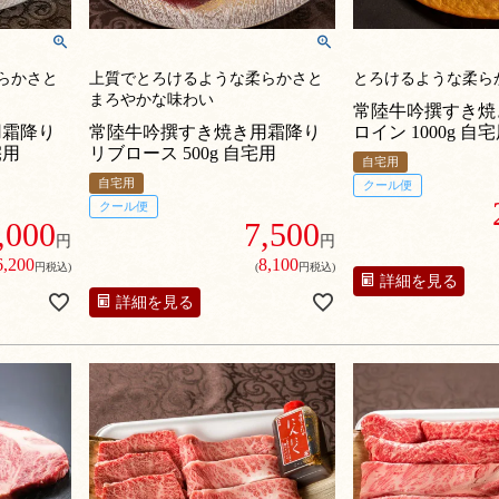
らかさと
上質でとろけるような柔らかさと
とろけるような柔ら
まろやかな味わい
常陸牛吟撰すき焼
用霜降り
常陸牛吟撰すき焼き用霜降り
ロイン 1000g 自
宅用
リブロース 500g 自宅用
自宅用
自宅用
クール便
クール便
,000
7,500
円
円
6,200
8,100
円税込)
(
円税込)
詳細を見る
詳細を見る