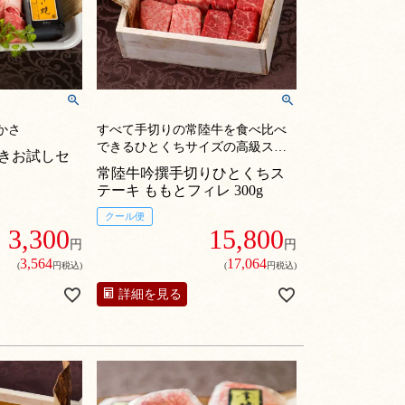
かさ
すべて手切りの常陸牛を食べ比べ
できるひとくちサイズの高級ステ
きお試しセ
ーキ肉ギフト。
常陸牛吟撰手切りひとくちス
テーキ ももとフィレ 300g
クール便
3,300
15,800
円
円
3,564
17,064
(
円税込)
(
円税込)
詳細を見る