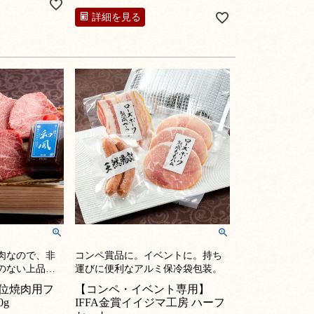
詳細を見る
肉なので、非
コンペ賞品に。イベントに。持ち
のない上品な
運びに便利なアルミ保冷袋包装。
できめ細かい
位焼肉用フ
【コンペ・イベント専用】
な舌触り。1頭
g
IFFA金賞イイジマ工房 ハーフ
い最高部位