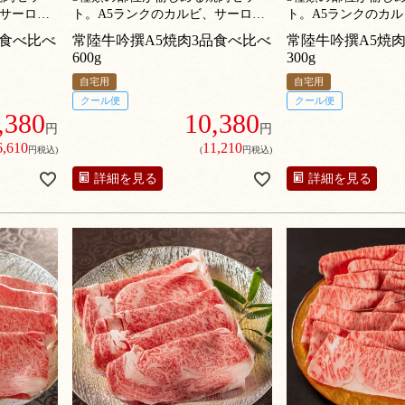
、サーロイ
ト。A5ランクのカルビ、サーロイ
ト。A5ランクのカ
ン、ももの詰め合わせ。
ン、ももの詰め合わ
品食べ比べ
常陸牛吟撰A5焼肉3品食べ比べ
常陸牛吟撰A5焼
600g
300g
自宅用
自宅用
クール便
クール便
,380
10,380
円
円
6,610
11,210
円税込)
(
円税込)
詳細を見る
詳細を見る