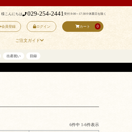
029-254-2441
 様こんにちは
受付:9:00～17:30
※休業日を除く
0
会員登録
ログイン
カート
ご注文ガイド
出産祝い
目録
6
件中
1
-
6
件表示