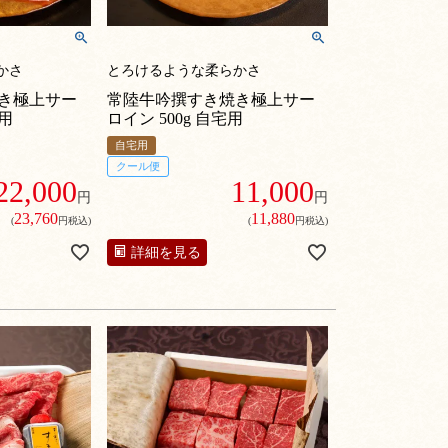
かさ
とろけるような柔らかさ
き極上サー
常陸牛吟撰すき焼き極上サー
宅用
ロイン 500g 自宅用
自宅用
クール便
22,000
11,000
円
円
23,760
11,880
(
円税込)
(
円税込)
詳細を見る