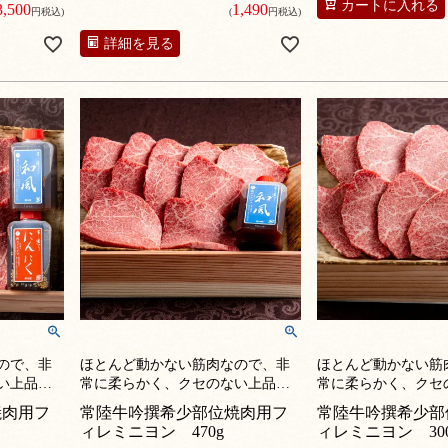
カートに入れる
3,500
1,490
円税込)
(
円税込)
詳細を見る
ので、非
ほとんど動かない筋肉なので、非
ほとんど動かない筋
い上品な
常に柔らかく、クセのない上品な
常に柔らかく、クセ
め細かい
味わい。非常に繊細できめ細かい
味わい。非常に繊細
焼肉用フ
常陸牛吟撰希少部位焼肉用フ
常陸牛吟撰希少部
触り。1頭
肉繊維は、なめらかな舌触り。1頭
肉繊維は、なめらか
ィレミニヨン 470g
ィレミニヨン 300
高部位
から3％しか採れない最高部位
から3％しか採れな