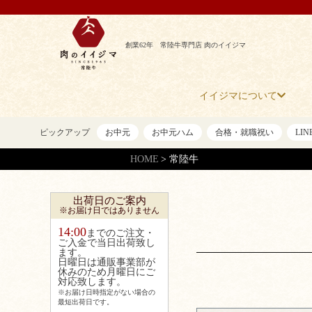
創業62年 常陸牛専門店 肉のイイジマ
イイジマについて
ピックアップ
お中元
お中元ハム
合格・就職祝い
LI
HOME
常陸牛
出荷日のご案内
※お届け日ではありません
14:00
までのご注文・
ご入金で当日出荷致し
ます。
日曜日は通販事業部が
休みのため月曜日にご
対応致します。
※お届け日時指定がない場合の
最短出荷日です。