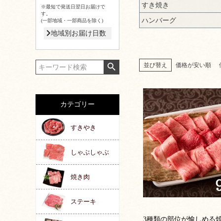
すき焼き
※最短で発送日翌日お届けで
す。
ハンバーグ
(一部地域・一部商品を除く)
地域別お届け日数
並び替え
価格が安い順
カテゴリー
すきやき
しゃぶしゃぶ
焼き肉
ステーキ
3種類の部位が愉しめる