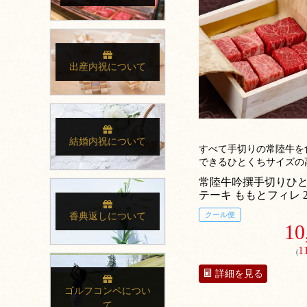
出産内祝について
結婚内祝について
すべて手切りの常陸牛を
できるひとくちサイズの
ーキ肉ギフト。
常陸牛吟撰手切りひ
テーキ ももとフィレ 2
クール便
香典返しについて
10
1
(
詳細を見る
ゴルフコンペについ
て