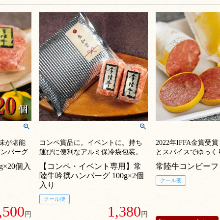
味が堪能
コンペ賞品に。イベントに。持ち
2022年IFFA金賞受
ハンバーグ
運びに便利なアルミ保冷袋包装。
とスパイスでゆっく
された旨味を最大限
g×20個入
【コンペ・イベント専用】常
常陸牛コンビーフ 1
逸品コンビーフ
陸牛吟撰ハンバーグ 100g×2個
クール便
入り
クール便
,500
1,380
円
円