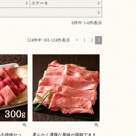
ステーキ
6
件中
1
-
6
件表示
124
件中
101
-
124
件表示
1
2
3
める焼肉セッ
柔らかく濃厚な風味が堪能できま