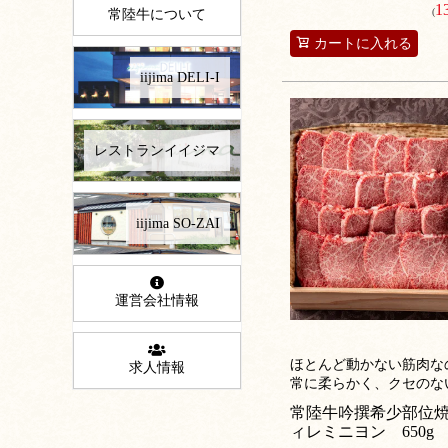
1
(
常陸牛について
カートに入れる
iijima DELI-I
レストランイイジマ
iijima SO-ZAI
運営会社情報
ほとんど動かない筋肉な
求人情報
常に柔らかく、クセのな
味わい。非常に繊細でき
常陸牛吟撰希少部位
肉繊維は、なめらかな舌
ィレミニヨン 650g
から3％しか採れない最