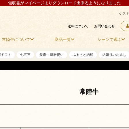
領収書がマイページよりダウンロード出来るようになりました
ゲスト
送料について
お問い合わせ
常陸牛について
商品一覧
シーンで選ぶ
NEギフト
七五三
長寿・還暦祝い
ふるさと納税
結婚祝いお返し
常陸牛