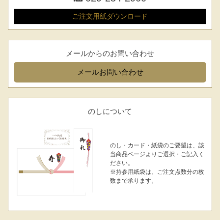
レビュー一覧
ご注文用紙
ダウンロード
手造りタレ
ご予算から選ぶ
プレミアムギフト
メールからのお問い合わせ
牛肉部位一覧
商品券
メール
お問い合わせ
ギフトカテゴリー一覧
のしについて
のし・カード・紙袋のご要望は、該
当商品ページよりご選択・ご記入く
ださい。
※持参用紙袋は、ご注文点数分の枚
数まで承ります。
029-254-2441
受付：9:00～17:30
(日曜日を除く)