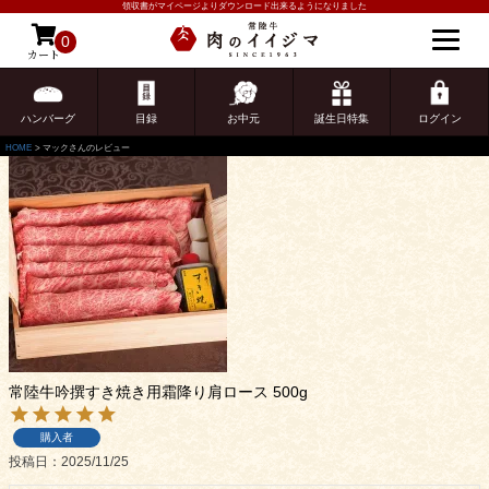
領収書がマイページよりダウンロード出来るようになりました
マックさんのレビュー
0
カート
ゲスト 様こんにちは
ログイン
1
件中
1
-
1
件表示
ハンバーグ
目録
お中元
誕生日特集
ログイン
HOME
マックさんのレビュー
ご注文ガイド
常陸牛吟撰すき焼き用霜降り肩ロース 500g
食べ方からから探す
配送・送料
購入者
すき焼き
投稿日
2025/11/25
熨斗・カード