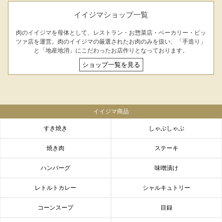
お問合せフォーム
イイジマショップ一覧
肉のイイジマを母体として、レストラン・お惣菜店・ベーカリー・ピッ
ツァ店を運営。肉のイイジマの厳選されたお肉のみを扱い、「手造り」
と「地産地消」にこだわったお店作りとなっております。
ショップ一覧を見る
イイジマ商品
シーン別特集
すき焼き
しゃぶしゃぶ
焼き肉
ステーキ
お中元ギフト
お中元ハムギフ
誕生日ギフト
ト
ハンバーグ
味噌漬け
出産内祝い
結婚内祝い
法事・香典返し
レトルトカレー
シャルキュトリー
コーンスープ
目録
長寿祝い
高級肉ギフト
法人ギフト