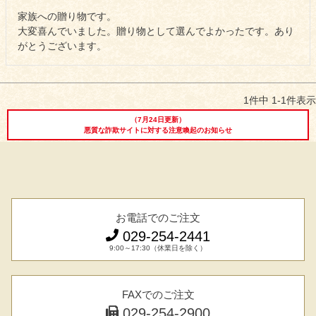
しゃぶしゃぶ
家族への贈り物です。

イイジマとは
大変喜んでいました。贈り物として選んでよかったです。あり
焼き肉
がとうございます。
常陸牛とは？
BBQ
ショップ一覧
1
件中
1
-
1
件表示
ステーキ
（7月24日更新）
マイページ
悪質な詐欺サイトに対する注意喚起のお知らせ
ハンバーグ
ゴルフコンペ
みそ漬け
法人の方へ
レトルトカレー
お電話でのご注文
よくある質問
029-254-2441
シャルキュトリー
9:00～17:30（休業日を除く）
食べ方レシピ
コーンスープ
FAXでのご注文
焼き方レシピ
目録ギフト
029-254-2900