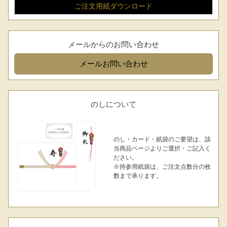
ご注文用紙
ダウンロード
レビュー一覧
手造りタレ
ご予算から選ぶ
プレミアムギフト
メールからのお問い合わせ
牛肉部位一覧
メール
お問い合わせ
商品券
ギフトカテゴリー一覧
のしについて
のし・カード・紙袋のご要望は、該
当商品ページよりご選択・ご記入く
ださい。
※持参用紙袋は、ご注文点数分の枚
数まで承ります。
029-254-2441
受付：9:00～17:30
(日曜日を除く)