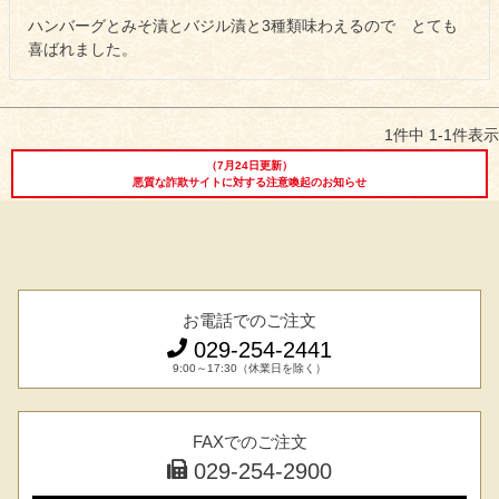
しゃぶしゃぶ
ハンバーグとみそ漬とバジル漬と3種類味わえるので　とても
イイジマとは
喜ばれました。
焼き肉
常陸牛とは？
BBQ
1
件中
1
-
1
件表示
ショップ一覧
ステーキ
（7月24日更新）
悪質な詐欺サイトに対する注意喚起のお知らせ
マイページ
ハンバーグ
ゴルフコンペ
みそ漬け
法人の方へ
お電話でのご注文
レトルトカレー
029-254-2441
よくある質問
9:00～17:30（休業日を除く）
シャルキュトリー
食べ方レシピ
コーンスープ
FAXでのご注文
焼き方レシピ
029-254-2900
目録ギフト