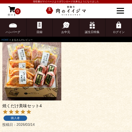
領収書がマイページよりダウンロード出来るようになりました
まるさんのレビュー
0
カート
ゲスト 様こんにちは
ログイン
1
件中
1
-
1
件表示
ハンバーグ
目録
お中元
誕生日特集
ログイン
HOME
まるさんのレビュー
ご注文ガイド
焼くだけ美味セット4
食べ方からから探す
配送・送料
購入者
すき焼き
熨斗・カード
投稿日
2026/03/14