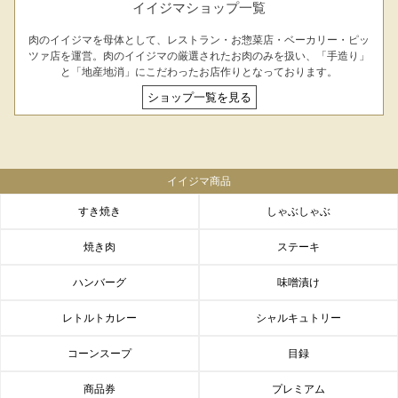
イイジマショップ一覧
お問合せフォーム
肉のイイジマを母体として、レストラン・お惣菜店・ベーカリー・ピッ
ツァ店を運営。肉のイイジマの厳選されたお肉のみを扱い、「手造り」
と「地産地消」にこだわったお店作りとなっております。
ショップ一覧を見る
イイジマ商品
すき焼き
しゃぶしゃぶ
シーン別特集
焼き肉
ステーキ
お中元ギフト
お中元ハムギフ
誕生日ギフト
ト
ハンバーグ
味噌漬け
レトルトカレー
シャルキュトリー
出産内祝い
結婚内祝い
法事・香典返し
コーンスープ
目録
長寿祝い
高級肉ギフト
法人ギフト
商品券
プレミアム