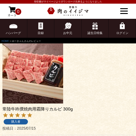
領収書がマイページよりダウンロード出来るようになりました
ゆーきゃんさんのレビュー
0
カート
ゲスト 様こんにちは
ログイン
3
件中
1
-
3
件表示
ハンバーグ
目録
お中元
誕生日特集
ログイン
HOME
ゆーきゃんさんのレビュー
常陸牛吟撰焼肉用霜降りカルビ 300g
購入者
投稿日
2025/07/15
ご注文ガイド