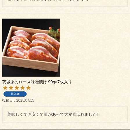
よくある質問
シャルキュトリー
食べ方レシピ
コーンスープ
焼き方レシピ
目録ギフト
レビュー一覧
手造りタレ
ご予算から選ぶ
プレミアムギフト
牛肉部位一覧
商品券
茨城豚のロース味噌漬け 90g×7枚入り
ギフトカテゴリー一覧
購入者
投稿日
2025/07/15
美味しくてお安くて量があって大変喜ばれました‼︎