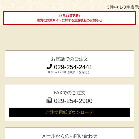
3
件中
1
-
3
件表示
（7月24日更新）
悪質な詐欺サイトに対する注意喚起のお知らせ
お電話でのご注文
029-254-2441
029-254-2441
9:00～17:30（休業日を除く）
受付：9:00～17:30
(日曜日を除く)
お問合せフォーム
FAXでのご注文
029-254-2900
ご注文用紙
ダウンロード
メールからのお問い合わせ