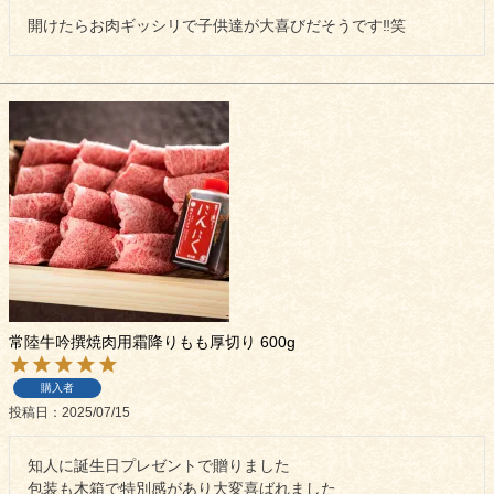
開けたらお肉ギッシリで子供達が大喜びだそうです‼︎笑
食べ方からから探す
配送・送料
すき焼き
熨斗・カード
しゃぶしゃぶ
イイジマとは
焼き肉
常陸牛とは？
BBQ
ショップ一覧
ステーキ
常陸牛吟撰焼肉用霜降りもも厚切り 600g
マイページ
ハンバーグ
購入者
ゴルフコンペ
投稿日
2025/07/15
みそ漬け
法人の方へ
知人に誕生日プレゼントで贈りました

レトルトカレー
包装も木箱で特別感があり大変喜ばれました