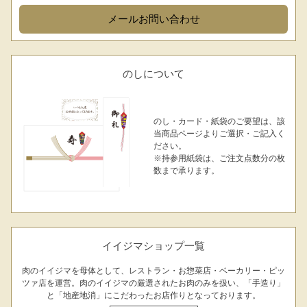
メール
お問い合わせ
のしについて
のし・カード・紙袋のご要望は、該
シーン別特集
当商品ページよりご選択・ご記入く
ださい。
※持参用紙袋は、ご注文点数分の枚
お中元ギフト
お中元ハムギフ
誕生日ギフト
数まで承ります。
ト
出産内祝い
結婚内祝い
法事・香典返し
イイジマショップ一覧
長寿祝い
高級肉ギフト
法人ギフト
肉のイイジマを母体として、レストラン・お惣菜店・ベーカリー・ピッ
LINEギフト
ふるさと納税
ツァ店を運営。肉のイイジマの厳選されたお肉のみを扱い、「手造り」
と「地産地消」にこだわったお店作りとなっております。