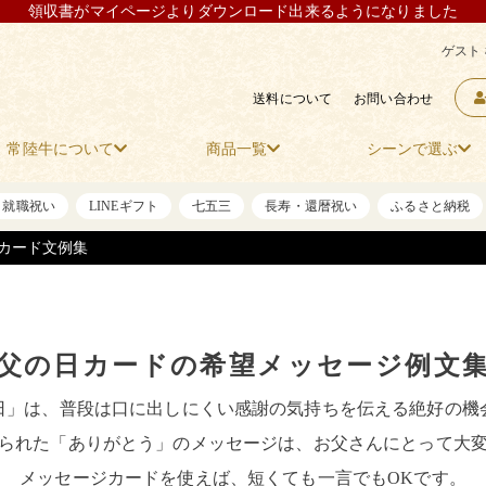
領収書がマイページよりダウンロード出来るようになりました
ゲスト
送料について
お問い合わせ
常陸牛について
商品一覧
シーンで選ぶ
・就職祝い
LINEギフト
七五三
長寿・還暦祝い
ふるさと納税
カード文例集
父の日カードの希望メッセージ例文
日」は、普段は口に出しにくい感謝の気持ちを伝える絶好の機
られた「ありがとう」のメッセージは、お父さんにとって大
メッセージカードを使えば、短くても一言でもOKです。