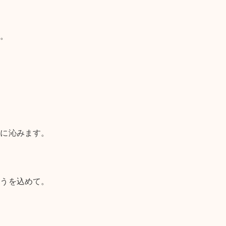
う。
身に沁みます。
とうを込めて。