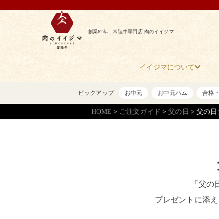
創業62年 常陸牛専門店 肉のイイジマ
イイジマについて
ピックアップ
お中元
お中元ハム
合格
HOME
ご注文ガイド
父の日
父の日
「父の
プレゼントに添え