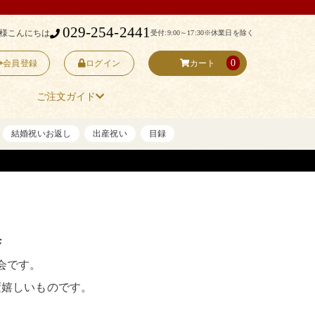
029-254-2441
 様こんにちは
受付:9:00～17:30
※休業日を除く
0
会員登録
ログイン
カート
ご注文ガイド
結婚祝いお返し
出産祝い
目録
集
会です。
変嬉しいものです。