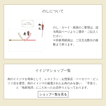
のしについて
のし・カード・紙袋のご要望は、該
当商品ページよりご選択・ご記入く
ださい。
シーン別特集
※持参用紙袋は、ご注文点数分の枚
数まで承ります。
お中元ギフト
お中元ハムギフ
誕生日ギフト
ト
出産内祝い
結婚内祝い
法事・香典返し
イイジマショップ一覧
長寿祝い
高級肉ギフト
法人ギフト
肉のイイジマを母体として、レストラン・お惣菜店・ベーカリー・ピッ
ツァ店を運営。肉のイイジマの厳選されたお肉のみを扱い、「手造り」
と「地産地消」にこだわったお店作りとなっております。
LINEギフト
ふるさと納税
ショップ一覧を見る