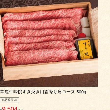
食べ方からから探す
配送・送料
すき焼き
熨斗・カード
しゃぶしゃぶ
イイジマとは
焼き肉
常陸牛とは？
BBQ
ショップ一覧
ステーキ
マイページ
ハンバーグ
ゴルフコンペ
みそ漬け
常陸牛吟撰すき焼き用霜降り肩ロース 500g
法人の方へ
商品番号
33
レトルトカレー
9,504
よくある質問