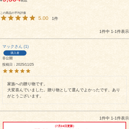
¥
税込
シャルキュトリー
食べ方レシピ
5.00
コーンスープ
1
焼き方レシピ
1
件中
1
-
1
件表示
目録ギフト
レビュー一覧
手造りタレ
マック
1
購入者
ご予算から選ぶ
非公開
プレミアムギフト
投稿日
2025/11/25
牛肉部位一覧
商品券
家族への贈り物です。

ギフトカテゴリー一覧
大変喜んでいました。贈り物として選んでよかったです。あり
がとうございます。
1
件中
1
-
1
件表示
（7月24日更新）