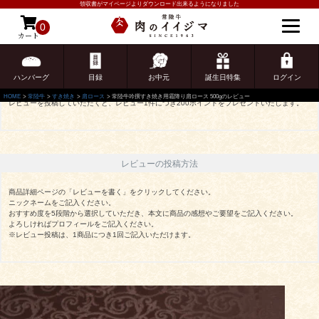
領収書がマイページよりダウンロード出来るようになりました
常陸牛吟撰すき焼き用霜降り肩ロース 500gのレビュー
0
カート
ゲスト 様こんにちは
ログイン
レビューを投稿していただくと200ポイントプレゼント
ハンバーグ
目録
お中元
誕生日特集
ログイン
HOME
常陸牛
すき焼き
肩ロース
常陸牛吟撰すき焼き用霜降り肩ロース 500gのレビュー
レビューを投稿していただくと、レビュー1件につき200ポイントをプレゼントいたします。
レビューの投稿方法
商品詳細ページの「レビューを書く」をクリックしてください。
ニックネームをご記入ください。
おすすめ度を5段階から選択していただき、本文に商品の感想やご要望をご記入ください。
よろしければプロフィールをご記入ください。
※レビュー投稿は、1商品につき1回ご記入いただけます。
ご注文ガイド