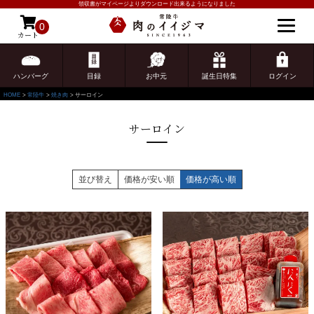
領収書がマイページよりダウンロード出来るようになりました
0
カート
ゲスト 様こんにちは
ログイン
ハンバーグ
目録
お中元
誕生日特集
ログイン
HOME
常陸牛
焼き肉
サーロイン
サーロイン
並び替え
価格が安い順
価格が高い順