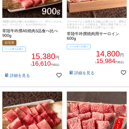
ご注文ガイド
3種類の部位が愉しめる焼肉セット。A5ランクのカ
ステーキでよく使用される極上の柔らかさ・濃厚さ
ルビ、サーロイン、ももの詰め合わせ。
を誇るサーロインの部位を、贅沢に焼肉で味うこと
が出来ます。お肉好きには堪らない一品。
常陸牛吟撰A5焼肉3品食べ比べ
食べ方からから探す
配送・送料
常陸牛吟撰焼肉用サーロイン
900g
600g
自宅用
すき焼き
クール便でお届け
熨斗・カード
クール便でお届け
14,800
15,380
円
円
しゃぶしゃぶ
15,984
16,610
(
円税込)
イイジマとは
(
円税込)
焼き肉
詳細を見る
詳細を見る
常陸牛とは？
BBQ
ショップ一覧
ステーキ
マイページ
ハンバーグ
ゴルフコンペ
みそ漬け