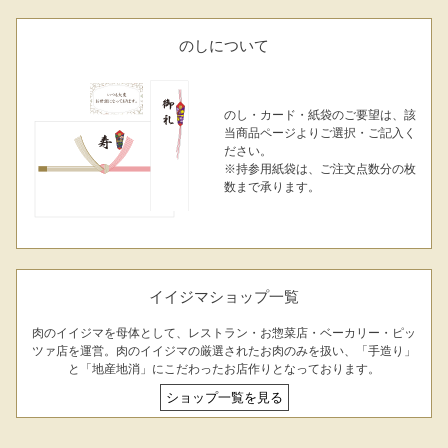
ト
のしについて
出産内祝い
結婚内祝い
法事・香典返し
長寿祝い
高級肉ギフト
法人ギフト
のし・カード・紙袋のご要望は、該
当商品ページよりご選択・ご記入く
ださい。
LINEギフト
ふるさと納税
※持参用紙袋は、ご注文点数分の枚
数まで承ります。
イイジマショップ一覧
肉のイイジマを母体として、レストラン・お惣菜店・ベーカリー・ピッ
ツァ店を運営。肉のイイジマの厳選されたお肉のみを扱い、「手造り」
と「地産地消」にこだわったお店作りとなっております。
ショップ一覧を見る