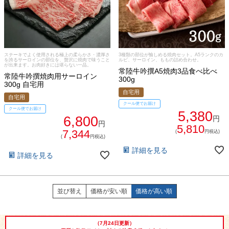
ステーキでよく使用される極上の柔らかさ・濃厚さ
3種類の部位が愉しめる焼肉セット。A5ランクのカ
を誇るサーロインの部位を、贅沢に焼肉で味うこと
ルビ、サーロイン、ももの詰め合わせ。
が出来ます。お肉好きには堪らない一品。
常陸牛吟撰A5焼肉3品食べ比べ
常陸牛吟撰焼肉用サーロイン
300g
300g 自宅用
自宅用
自宅用
クール便でお届け
クール便でお届け
5,380
6,800
円
円
5,810
7,344
(
円税込)
(
円税込)
詳細を見る
詳細を見る
029-254-2441
並び替え
価格が安い順
価格が高い順
受付：9:00～17:30
(日曜日を除く)
お問合せフォーム
（7月24日更新）