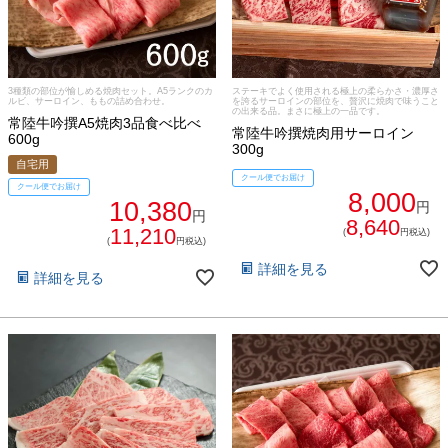
法人の方へ
レトルトカレー
よくある質問
シャルキュトリー
3種類の部位が愉しめる焼肉セット。A5ランクのカ
ステーキでよく使用される極上の柔らかさ・濃厚さ
ルビ、サーロイン、ももの詰め合わせ。
を誇るサーロインの部位を、贅沢に焼肉で味うこと
の出来る品。まさに極上の一品です。
食べ方レシピ
常陸牛吟撰A5焼肉3品食べ比べ
常陸牛吟撰焼肉用サーロイン
コーンスープ
600g
300g
自宅用
焼き方レシピ
クール便でお届け
目録ギフト
クール便でお届け
8,000
10,380
円
円
レビュー一覧
8,640
11,210
手造りタレ
(
円税込)
(
円税込)
ご予算から選ぶ
詳細を見る
詳細を見る
プレミアムギフト
牛肉部位一覧
商品券
ギフトカテゴリー一覧