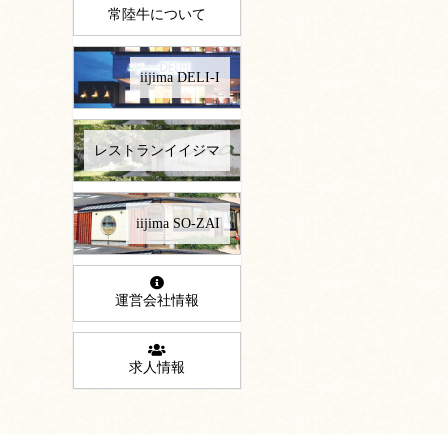
常陸牛について
iijima DELI-I
レストランイイジマ
iijima SO-ZAI
運営会社情報
求人情報