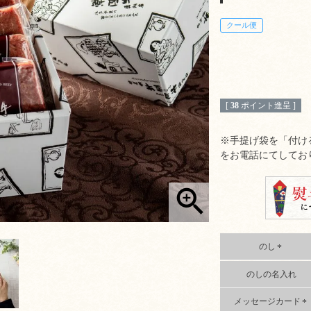
クール便
[
38
ポイント進呈 ]
※手提げ袋を「付け
をお電話にてしてお
のし
(
のしの名入れ
必
須
)
メッセージカード