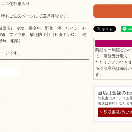
・エコ化粧箱入り
日時もご注文ページにて選択可能です。
城県産)、食塩、香辛料、野菜、酒、ワイン、ゼ
加物、ブドウ糖、酸化防止剤（ビタミンC）、発
Na、硝酸）
商品を一周館ビル
メージです。
て「店舗受け取り
ただくことができ
※冷凍商品は保冷
す。
当店は金額のわ
領収書はメールでお
郵送は有料となりま
＞領収書発行に