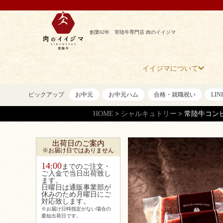
創業62年 常陸牛専門店 肉のイイジマ
イイジマについて
ピックアップ
お中元
お中元ハム
合格・就職祝い
LI
HOME
シャルキュトリー
常陸牛コンビー
出荷日のご案内
※お届け日ではありません
14:00
までのご注文・
ご入金で当日出荷致し
ます。
日曜日は通販事業部が
休みのため月曜日にご
対応致します。
※お届け日時指定がない場合の
最短出荷日です。