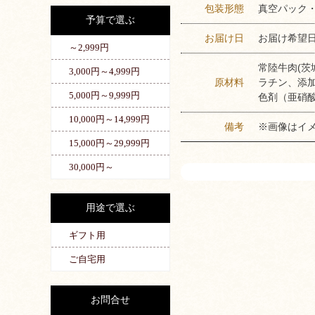
包装形態
真空パック
予算で選ぶ
お届け日
お届け希望
～2,999円
常陸牛肉(茨
3,000円～4,999円
原材料
ラチン、添
5,000円～9,999円
色剤（亜硝酸
10,000円～14,999円
備考
※画像はイ
15,000円～29,999円
30,000円～
用途で選ぶ
ギフト用
ご自宅用
お問合せ