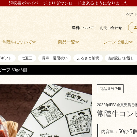
領収書がマイページよりダウンロード出来るようになりました
ゲスト
送料について
お問い合わせ
常陸牛について
商品一覧
シーンで選ぶ
NEギフト
七五三
長寿・還暦祝い
ふるさと納税
結婚祝いお返し
フ 50g×5個
商品番号
746
2022年IFFA金賞受賞 
常陸牛コンビ
50g×5
内容量：