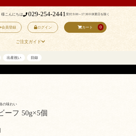
029-254-2441
 様こんにちは
受付:9:00～17:30
※休業日を除く
0
会員登録
ログイン
カート
ご注文ガイド
出産祝い
目録
別格の味わい
ーフ 50g×5個
個