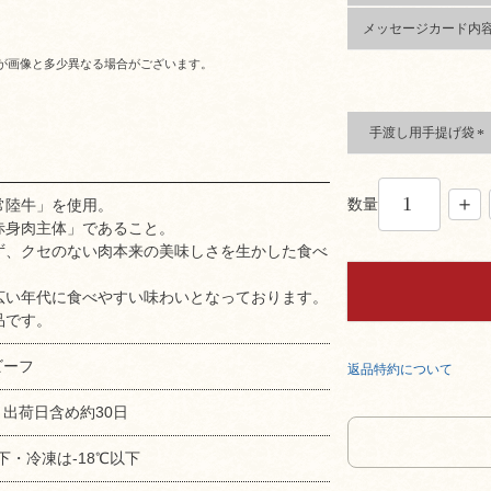
(
メッセージカード内
必
須
が画像と多少異なる場合がございます。
)
手渡し用手提げ袋
(
必
須
数量
常陸牛」を使用。
)
赤身肉主体」であること。
ず、クセのない肉本来の美味しさを生かした食べ
広い年代に食べやすい味わいとなっております。
品です。
ビーフ
返品特約について
出荷日含め約30日
下・冷凍は-18℃以下