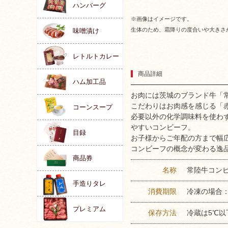
ハンバーグ
※画像はイメージです。
生体のため、霜降りの度合いや大きさ
味噌漬け
レトルトカレー
商品詳細
ハム加工品
お肉には茨城のブランド牛「
こだわりはお肉感を感じる「
コーンスープ
必要以外の化学調味料を使わ
やすいコンビーフ。
目録
お子様からご年配の方まで幅
コンビーフの概念が変わる逸
商品券
名称
常陸牛コン
手造りタレ
消費期限
冷凍の場合：
プレミアム
保存方法
冷蔵は5℃以