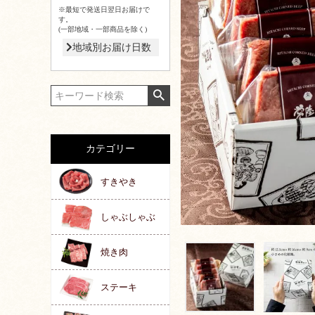
※最短で発送日翌日お届けで
す。
(一部地域・一部商品を除く)
地域別お届け日数
カテゴリー
すきやき
しゃぶしゃぶ
焼き肉
ステーキ