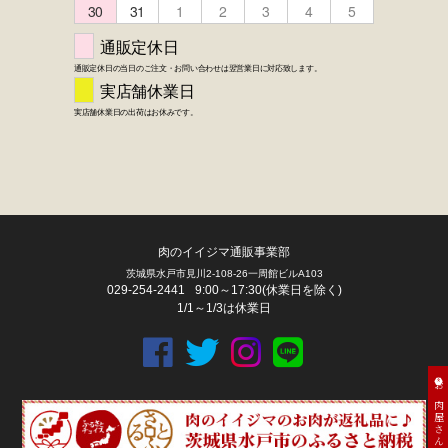
肉のイイジマ通販事業部
茨城県水戸市見川2-108-26一周館ビルA103
029-254-2441
9:00～17:30(休業日を除く)
FACEBOOK
twitter
instagram
LINE
1/1～1/3は休業日
お肉屋さん