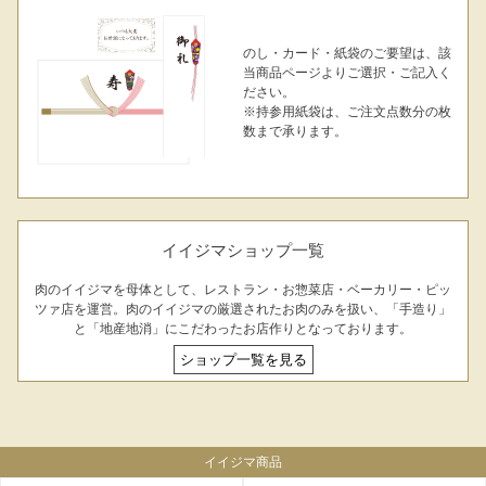
のし・カード・紙袋のご要望は、該
当商品ページよりご選択・ご記入く
ださい。
※持参用紙袋は、ご注文点数分の枚
数まで承ります。
シーン別特集
お中元ギフト
お中元ハムギフ
誕生日ギフト
ト
イイジマショップ一覧
出産内祝い
結婚内祝い
法事・香典返し
肉のイイジマを母体として、レストラン・お惣菜店・ベーカリー・ピッ
ツァ店を運営。肉のイイジマの厳選されたお肉のみを扱い、「手造り」
長寿祝い
高級肉ギフト
法人ギフト
と「地産地消」にこだわったお店作りとなっております。
ショップ一覧を見る
LINEギフト
ふるさと納税
イイジマ商品