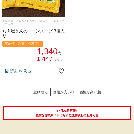
シャルキュトリー
食べ方レシピ
コーンスープ
北海道産とうもろこしを贅沢に使用したレトルトス
焼き方レシピ
ープギフト
目録ギフト
お肉屋さんのコーンスープ 3個入
り
レビュー一覧
宅配便（冷蔵・冷凍可）
手造りタレ
1,340
円
ご予算から選ぶ
1,447
プレミアムギフト
(
円税込)
牛肉部位一覧
詳細を見る
商品券
ギフトカテゴリー一覧
並び替え
価格が安い順
価格が高い順
（7月24日更新）
悪質な詐欺サイトに対する注意喚起のお知らせ