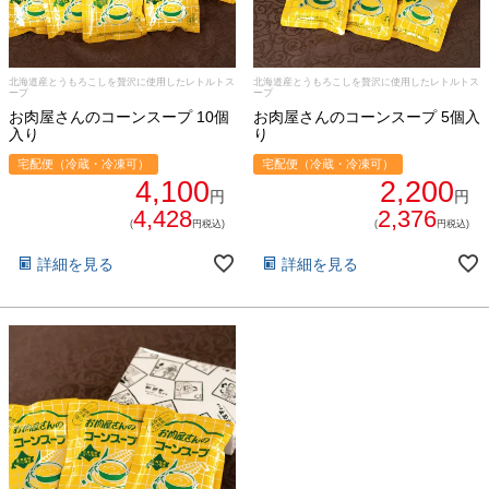
食べ方からから探す
配送・送料
すき焼き
北海道産とうもろこしを贅沢に使用したレトルトス
北海道産とうもろこしを贅沢に使用したレトルトス
熨斗・カード
ープ
ープ
お肉屋さんのコーンスープ 10個
お肉屋さんのコーンスープ 5個入
しゃぶしゃぶ
入り
り
イイジマとは
宅配便（冷蔵・冷凍可）
宅配便（冷蔵・冷凍可）
焼き肉
4,100
2,200
円
円
常陸牛とは？
4,428
2,376
(
円税込)
(
円税込)
BBQ
詳細を見る
詳細を見る
ショップ一覧
ステーキ
マイページ
ハンバーグ
ゴルフコンペ
みそ漬け
法人の方へ
レトルトカレー
よくある質問