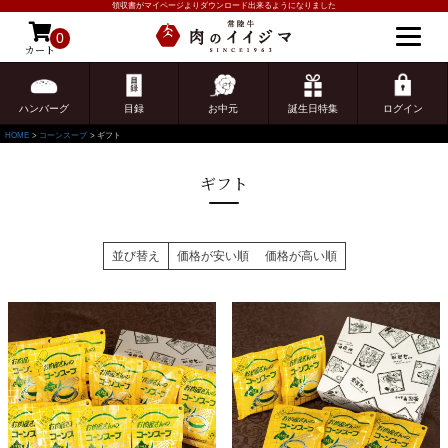
領収書がマイページよりダウンロード出来るようになりました
0
カート
ゲスト 様こんにちは
ログイン
ハンバーグ
目録
お中元
誕生日特集
ログイン
HOME
コーンスープ
ギフト
ギフト
並び替え
価格が安い順
価格が高い順
ご注文ガイド