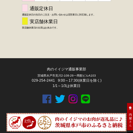
肉のイイジマ通販事業部
茨城県水戸市見川2-108-26一周館ビルA103
029-254-2441
9:00～17:30(休業日を除く)
1/1～1/3は休業日
お肉屋さん