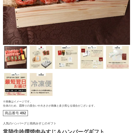
ご注文ガイド
食べ方からから探す
配送・送料
※画像はイメージです。
生体のため、霜降りの度合いや大きさが画像と多少異なる場合がございます。
すき焼き
熨斗・カード
商品番号
492
しゃぶしゃぶ
人気のハンバーグと焼肉みすじのギフト
イイジマとは
常陸牛吟撰焼肉みすじ＆ハンバーグギフト