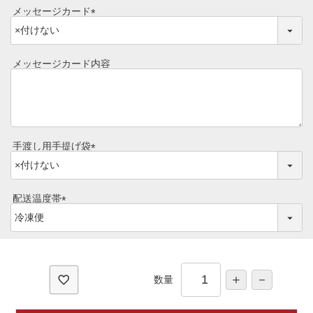
メッセージカード
ご予算から選ぶ
(
プレミアムギフト
必
牛肉部位一覧
須
メッセージカード内容
商品券
)
ギフトカテゴリー一覧
手渡し用手提げ袋
(
必
須
配送温度帯
)
(
必
須
)
数量