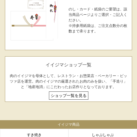
のし・カード・紙袋のご要望は、該
当商品ページよりご選択・ご記入く
ださい。
※持参用紙袋は、ご注文点数分の枚
数まで承ります。
イイジマショップ一覧
肉のイイジマを母体として、レストラン・お惣菜店・ベーカリー・ピッ
ツァ店を運営。肉のイイジマの厳選されたお肉のみを扱い、「手造り」
と「地産地消」にこだわったお店作りとなっております。
ショップ一覧を見る
イイジマ商品
すき焼き
しゃぶしゃぶ