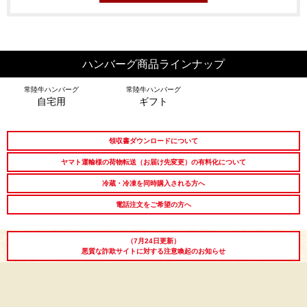
ハンバーグ商品ラインナップ
シーン別特集
常陸牛ハンバーグ
常陸牛ハンバーグ
自宅用
ギフト
お中元ギフト
お中元ハムギフ
誕生日ギフト
ト
領収書ダウンロードについて
出産内祝い
結婚内祝い
法事・香典返し
ヤマト運輸様の荷物転送（お届け先変更）の有料化について
冷蔵・冷凍を同時購入される方へ
長寿祝い
高級肉ギフト
法人ギフト
電話注文をご希望の方へ
LINEギフト
ふるさと納税
（7月24日更新）
悪質な詐欺サイトに対する注意喚起のお知らせ