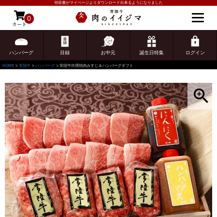
領収書がマイページよりダウンロード出来るようになりました
0
カート
ゲスト 様こんにちは
ログイン
ハンバーグ
目録
お中元
誕生日特集
ログイン
HOME
常陸牛
ハンバーグ
常陸牛吟撰焼肉みすじ＆ハンバーグギフト