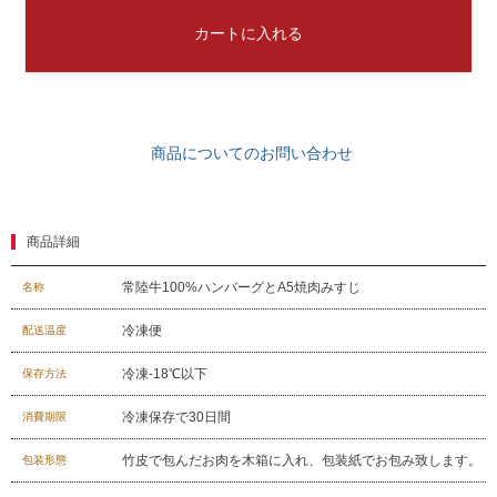
カートに入れる
商品についてのお問い合わせ
商品詳細
常陸牛100%ハンバーグとA5焼肉みすじ
名称
冷凍便
配送温度
029-254-2441
冷凍-18℃以下
保存方法
受付：9:00～17:30
(日曜日を除く)
冷凍保存で30日間
消費期限
お問合せフォーム
竹皮で包んだお肉を木箱に入れ、包装紙でお包み致します。
包装形態