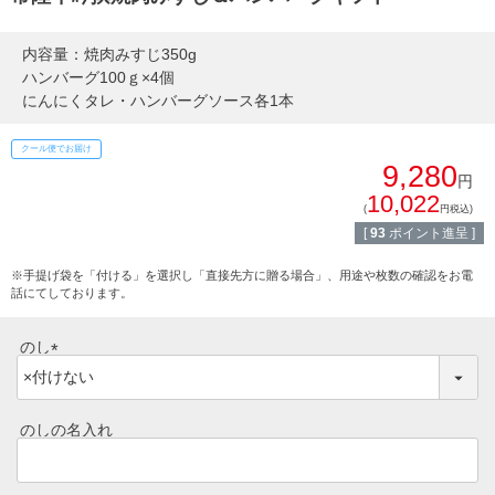
焼き肉
常陸牛とは？
内容量：焼肉みすじ350g
BBQ
ハンバーグ100ｇ×4個
ショップ一覧
にんにくタレ・ハンバーグソース各1本
ステーキ
クール便でお届け
マイページ
9,280
ハンバーグ
円
10,022
ゴルフコンペ
(
円税込)
みそ漬け
[
93
ポイント進呈 ]
法人の方へ
※手提げ袋を「付ける」を選択し「直接先方に贈る場合」、用途や枚数の確認をお電
レトルトカレー
話にてしております。
よくある質問
シャルキュトリー
のし
食べ方レシピ
(
コーンスープ
必
焼き方レシピ
須
のしの名入れ
目録ギフト
)
レビュー一覧
手造りタレ