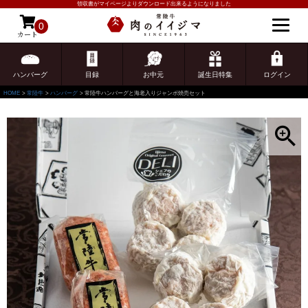
領収書がマイページよりダウンロード出来るようになりました
0
カート
ゲスト 様こんにちは
ログイン
ハンバーグ
目録
お中元
誕生日特集
ログイン
HOME
常陸牛
ハンバーグ
常陸牛ハンバーグと海老入りジャンボ焼売セット