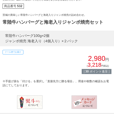
すき焼き
商品番号
532
熨斗・カード
茨城の美味しい常陸牛ハンバーグと海老入りジャンボ焼売の詰め合わせ。
しゃぶしゃぶ
常陸牛ハンバーグと海老入りジャンボ焼売セット
イイジマとは
焼き肉
常陸牛ハンバーグ100g×2個
常陸牛とは？
ジャンボ焼売 海老入り（4個入り）×２パック
BBQ
ショップ一覧
クール便でお届け
ステーキ
2,980
円
マイページ
3,218
ハンバーグ
(
円税込)
[
30
ポイント進呈 ]
ゴルフコンペ
みそ漬け
※手提げ袋を「付ける」を選択し「直接先方に贈る場合」、用途や枚数の確認をお電
話にてしております。
法人の方へ
レトルトカレー
よくある質問
シャルキュトリー
食べ方レシピ