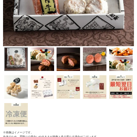
ご注文ガイド
食べ方からから探す
配送・送料
※画像はイメージです。
生体のため、霜降りの度合いや大きさが画像と多少異なる場合がございます。