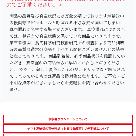
のでご了承ください。＞
お中元ギフト
お中元ハムギフ
誕生日ギフト
商品の品質及び真空状況には万全を期しておりますが輸送中
ト
の振動等でピンホールと呼ばれる小さな穴が開いてしまい、
真空漏れが発生する場合がございます。 真空漏れにつきまし
出産内祝い
結婚内祝い
法事・香典返し
ては、発送まで真空状態を保っていた商品になりますので、
第三者機関 食肉科学研究技術研究所の検査により商品到着
長寿祝い
高級肉ギフト
法人ギフト
時の品質は通常の商品と比べても問題ございませんとの結果
となっております。 商品到着後、必ず商品状態を確認してい
ただき、真空漏れの商品からお早めにお召し上がりくださ
LINEギフト
ふるさと納税
い。 ただし、著しく変色したものや、ドリップなど解凍され
てしまっているものは返品交換対象になります。 ご不安・ご
不明な点等がございましたらお気軽にお問い合わせください
ませ。
領収書ダウンロードについて
ヤマト運輸様の荷物転送（お届け先変更）の有料化について