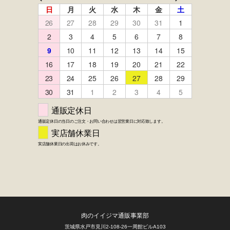
FACEBOOK
twitter
instagram
LINE
肉のイイジマ通販事業部
茨城県水戸市見川2-108-26一周館ビルA103