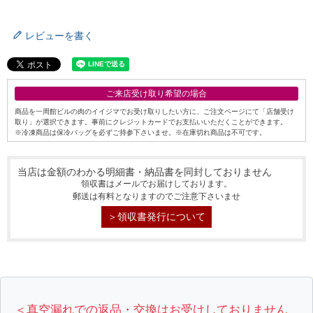
レビューを書く
ご来店受け取り希望の場合
商品を一周館ビルの肉のイイジマでお受け取りしたい方に、ご注文ページにて「店舗受け
取り」が選択できます。事前にクレジットカードでお支払いいただくことができます。
※冷凍商品は保冷バッグを必ずご持参下さいませ。※在庫切れ商品は不可です。
当店は金額のわかる明細書・納品書を同封しておりません
領収書はメールでお届けしております。
郵送は有料となりますのでご注意下さいませ
＞領収書発行について
シーン別特集
＜真空漏れでの返品・交換はお受けしておりません