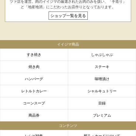
ツァ店を運営。肉のイイジマの厳選されたお肉のみを扱い、「手造り」
と「地産地消」にこだわったお店作りとなっております。
ショップ一覧を見る
イイジマ商品
すき焼き
しゃぶしゃぶ
焼き肉
ステーキ
ハンバーグ
味噌漬け
レトルトカレー
シャルキュトリー
コーンスープ
目録
商品券
プレミアム
コンテンツ