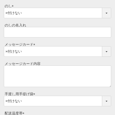
コーンスープ
のし
焼き方レシピ
(
目録ギフト
必
レビュー一覧
須
のしの名入れ
手造りタレ
)
ご予算から選ぶ
プレミアムギフト
メッセージカード
牛肉部位一覧
商品券
(
必
須
ギフトカテゴリー一覧
メッセージカード内容
)
手渡し用手提げ袋
(
必
須
配送温度帯