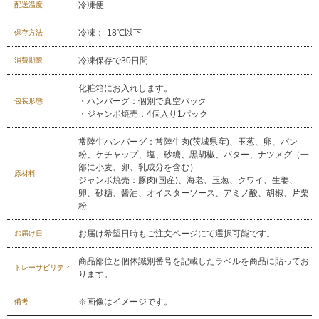
冷凍便
配送温度
冷凍：-18℃以下
保存方法
冷凍保存で30日間
消費期限
029-254-2441
受付：9:00～17:30
(日曜日を除く)
化粧箱にお入れします。
・ハンバーグ：個別で真空パック
包装形態
お問合せフォーム
・ジャンボ焼売：4個入り1パック
常陸牛ハンバーグ：常陸牛肉(茨城県産)、玉葱、卵、パン
粉、ケチャップ、塩、砂糖、黒胡椒、バター、ナツメグ（一
部に小麦、卵、乳成分を含む）
原材料
ジャンボ焼売：豚肉(国産)、海老、玉葱、クワイ、生姜、
卵、砂糖、醤油、オイスターソース、アミノ酸、胡椒、片栗
粉
お届け希望日時もご注文ページにて選択可能です。
お届け日
商品部位と個体識別番号を記載したラベルを商品に貼ってお
トレーサビリティ
ります。
※画像はイメージです。
備考