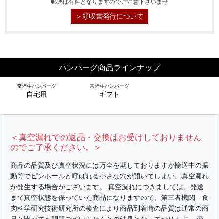
郵送は有料となりますのでご注意下さいませ
＞領収書発行について
ハンバーグ商品ラインナップ
常陸牛ハンバーグ
常陸牛ハンバーグ
自宅用
ギフト
＜真空漏れでの返品・交換はお受けしておりません
のでご了承ください。＞
商品の品質及び真空状況には万全を期しておりますが輸送中の振
シーン別特集
動等でピンホールと呼ばれる小さな穴が開いてしまい、真空漏れ
が発生する場合がございます。 真空漏れにつきましては、発送
お中元ギフト
お中元ハムギフ
誕生日ギフト
まで真空状態を保っていた商品になりますので、第三者機関 食
ト
肉科学研究技術研究所の検査により商品到着時の品質は通常の商