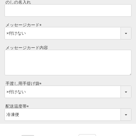
須
焼き方レシピ
のしの名入れ
)
目録ギフト
レビュー一覧
手造りタレ
メッセージカード
ご予算から選ぶ
(
プレミアムギフト
必
牛肉部位一覧
須
メッセージカード内容
商品券
)
ギフトカテゴリー一覧
手渡し用手提げ袋
(
必
須
配送温度帯
)
(
必
須
)