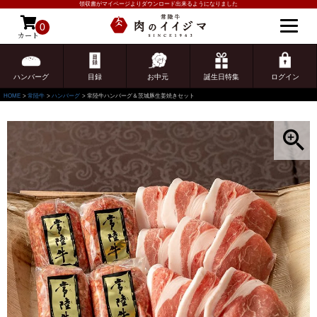
領収書がマイページよりダウンロード出来るようになりました
0
カート
ゲスト 様こんにちは
ログイン
ハンバーグ
目録
お中元
誕生日特集
ログイン
HOME
常陸牛
ハンバーグ
常陸牛ハンバーグ＆茨城豚生姜焼きセット