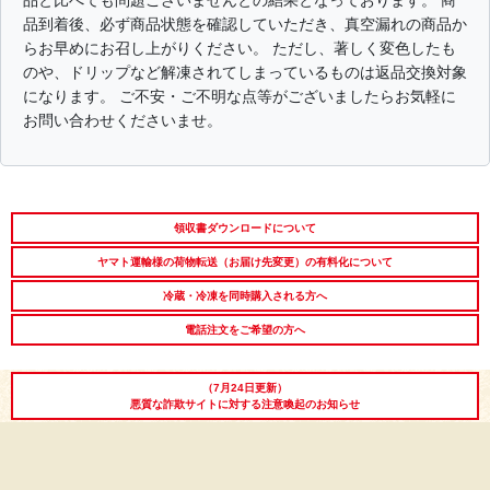
品と比べても問題ございませんとの結果となっております。 商
出産内祝い
結婚内祝い
法事・香典返し
品到着後、必ず商品状態を確認していただき、真空漏れの商品か
らお早めにお召し上がりください。 ただし、著しく変色したも
長寿祝い
高級肉ギフト
法人ギフト
のや、ドリップなど解凍されてしまっているものは返品交換対象
になります。 ご不安・ご不明な点等がございましたらお気軽に
お問い合わせくださいませ。
LINEギフト
ふるさと納税
領収書ダウンロードについて
ヤマト運輸様の荷物転送（お届け先変更）の有料化について
冷蔵・冷凍を同時購入される方へ
電話注文をご希望の方へ
（7月24日更新）
悪質な詐欺サイトに対する注意喚起のお知らせ