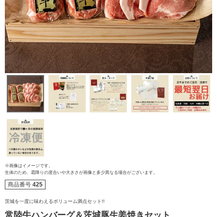
※画像はイメージです。
ご注文ガイド
生体のため、霜降りの度合いや大きさが画像と多少異なる場合がございます。
商品番号
425
食べ方からから探す
配送・送料
茨城を一度に味わえるボリューム満点セット!!
すき焼き
常陸牛ハンバーグ＆茨城豚生姜焼きセット