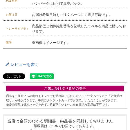
包装形態
ハンバーグは個別で真空パック。
029-254-2441
お届け希望日時もご注文ページにて選択可能です。
お届け日
受付：9:00～17:30
(日曜日を除く)
お問合せフォーム
商品部位と個体識別番号を記載したラベルを商品に貼ってお
トレーサビリティ
ります。
※画像はイメージです。
備考
レビューを書く
ご来店受け取り希望の場合
商品を一周館ビルの肉のイイジマでお受け取りしたい方に、ご注文ページにて「店舗受け
取り」が選択できます。事前にクレジットカードでお支払いいただくことができます。
※冷凍商品は保冷バッグを必ずご持参下さいませ。※在庫切れ商品は不可です。
当店は金額のわかる明細書・納品書を同封しておりません
領収書はメールでお届けしております。