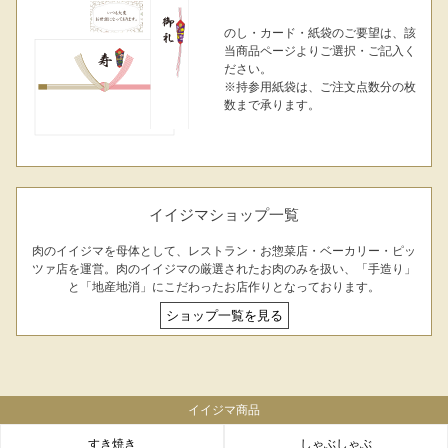
のし・カード・紙袋のご要望は、該
当商品ページよりご選択・ご記入く
ださい。
※持参用紙袋は、ご注文点数分の枚
数まで承ります。
イイジマショップ一覧
肉のイイジマを母体として、レストラン・お惣菜店・ベーカリー・ピッ
ツァ店を運営。肉のイイジマの厳選されたお肉のみを扱い、「手造り」
と「地産地消」にこだわったお店作りとなっております。
ショップ一覧を見る
イイジマ商品
すき焼き
しゃぶしゃぶ