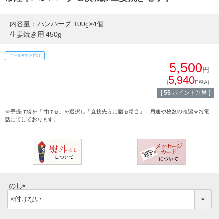
熨斗・カード
しゃぶしゃぶ
内容量：ハンバーグ 100g×4個
イイジマとは
生姜焼き用 450g
焼き肉
クール便でお届け
常陸牛とは？
5,500
BBQ
円
5,940
ショップ一覧
(
円税込)
ステーキ
[
55
ポイント進呈 ]
マイページ
※手提げ袋を「付ける」を選択し「直接先方に贈る場合」、用途や枚数の確認をお電
ハンバーグ
話にてしております。
ゴルフコンペ
みそ漬け
法人の方へ
レトルトカレー
よくある質問
シャルキュトリー
のし
食べ方レシピ
(
コーンスープ
必