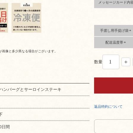
メッセージカード内
必
須
)
手渡し用手提げ袋
(
配送温度帯
必
須
(
が画像と多少異なる場合がございます。
)
必
須
数量
)
%ハンバーグとサーロインステーキ
返品特約について
下
0日間