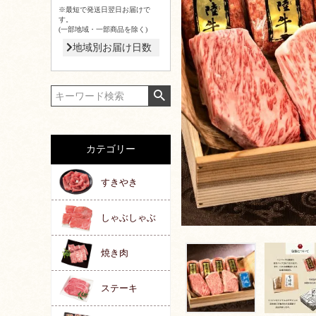
※最短で発送日翌日お届けで
す。
(一部地域・一部商品を除く)
地域別お届け日数
カテゴリー
すきやき
しゃぶしゃぶ
焼き肉
ステーキ