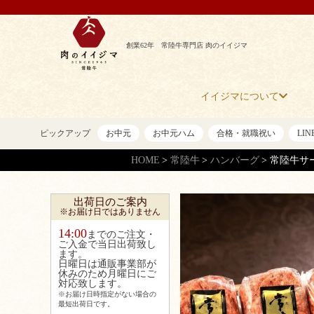
創業62年 常陸牛専門店 肉のイイジマ
イイジマについて
ピックアップ
お中元
お中元ハム
合格・就職祝い
LI
HOME
常陸牛
ハンバーグ
常陸牛サ
出荷日のご案内
※お届け日ではありません
14:00
までのご注文・
ご入金で当日出荷致し
ます。
日曜日は通販事業部が
休みのため月曜日にご
対応致します。
※お届け日時指定がない場合の
最短出荷日です。