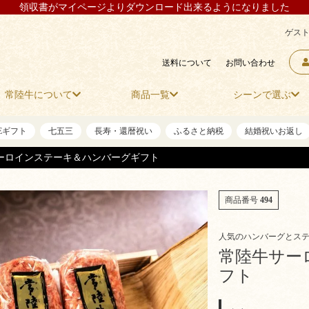
領収書がマイページよりダウンロード出来るようになりました
ゲスト
送料について
お問い合わせ
常陸牛について
商品一覧
シーンで選ぶ
NEギフト
七五三
長寿・還暦祝い
ふるさと納税
結婚祝いお返し
ーロインステーキ＆ハンバーグギフト
商品番号
494
人気のハンバーグとス
常陸牛サー
フト