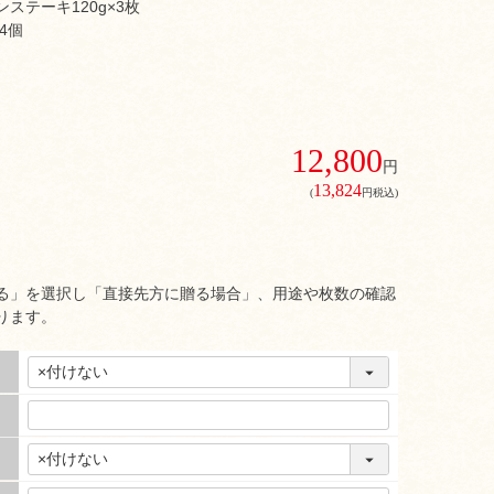
ステーキ120g×3枚
4個
12,800
円
13,824
(
円税込)
る」を選択し「直接先方に贈る場合」、用途や枚数の確認
ります。