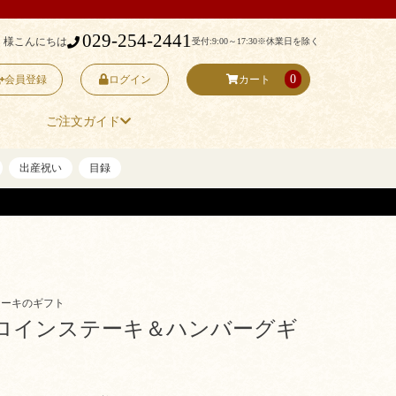
029-254-2441
 様こんにちは
受付:9:00～17:30
※休業日を除く
0
会員登録
ログイン
カート
ご注文ガイド
出産祝い
目録
テーキのギフト
ロインステーキ＆ハンバーグギ