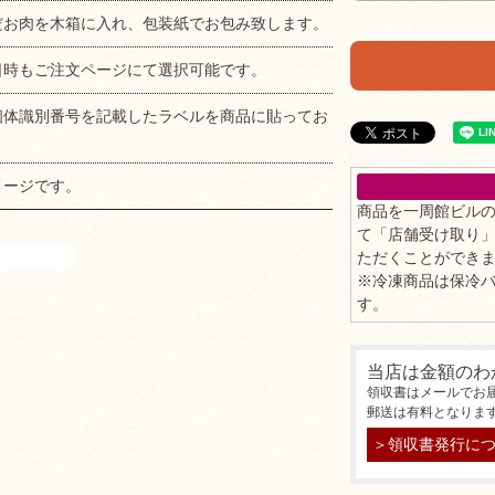
だお肉を木箱に入れ、包装紙でお包み致します。
日時もご注文ページにて選択可能です。
個体識別番号を記載したラベルを商品に貼ってお
メージです。
商品を一周館ビル
て「店舗受け取り
ただくことができ
※冷凍商品は保冷
す。
当店は金額のわ
領収書はメールでお
郵送は有料となりま
＞領収書発行に