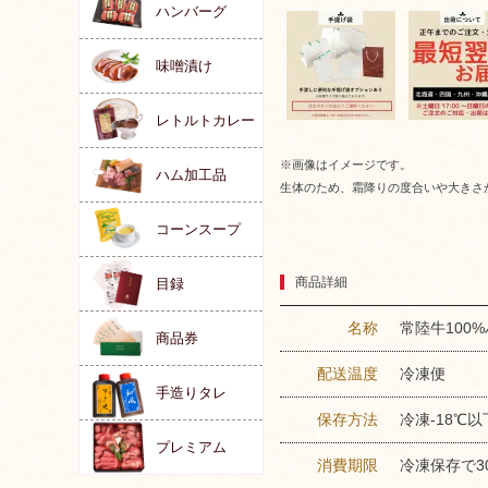
ハンバーグ
味噌漬け
レトルトカレー
※画像はイメージです。
ハム加工品
生体のため、霜降りの度合いや大きさ
コーンスープ
商品詳細
目録
名称
常陸牛100
商品券
配送温度
冷凍便
手造りタレ
保存方法
冷凍-18℃以
プレミアム
消費期限
冷凍保存で3