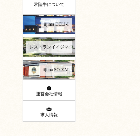
常陸牛について
iijima DELI-I
レストランイイジマ
iijima SO-ZAI
運営会社情報
求人情報