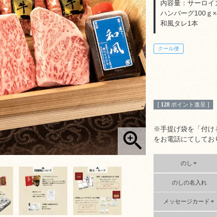
内容量：サーロイン
ハンバーグ100ｇ×
和風タレ1本
クール便
[
128
ポイント進呈 ]
※手提げ袋を「付け
をお電話にてしてお
のし
(
のしの名入れ
必
須
)
メッセージカード
(