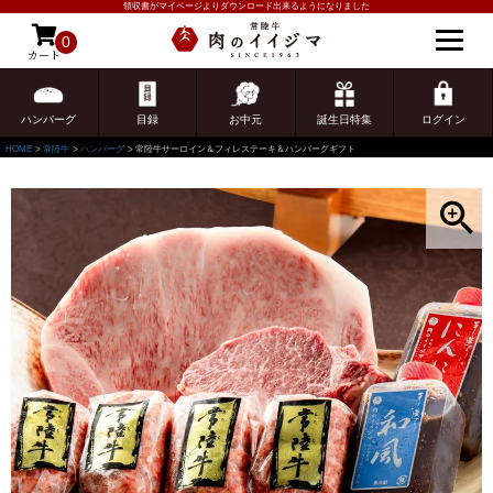
領収書がマイページよりダウンロード出来るようになりました
0
カート
ゲスト 様こんにちは
ログイン
ハンバーグ
目録
お中元
誕生日特集
ログイン
HOME
常陸牛
ハンバーグ
常陸牛サーロイン＆フィレステーキ＆ハンバーグギフト