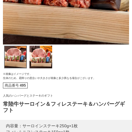
※画像はイメージです。
生体のため、霜降りの度合いや大きさが画像と多少異なる場合がございます。
商品番号
495
人気のハンバーグとステーキのギフト
ご注文ガイド
常陸牛サーロイン＆フィレステーキ＆ハンバーグギ
フト
食べ方からから探す
配送・送料
内容量：サーロインステーキ250g×1枚
すき焼き