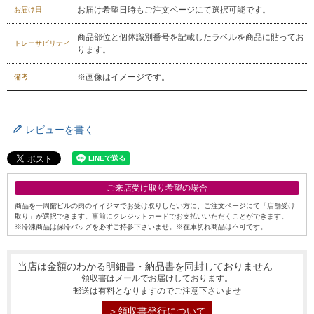
お届け希望日時もご注文ページにて選択可能です。
029-254-2441
お届け日
受付：9:00～17:30
(日曜日を除く)
商品部位と個体識別番号を記載したラベルを商品に貼ってお
トレーサビリティ
ります。
お問合せフォーム
※画像はイメージです。
備考
レビューを書く
ご来店受け取り希望の場合
商品を一周館ビルの肉のイイジマでお受け取りしたい方に、ご注文ページにて「店舗受け
取り」が選択できます。事前にクレジットカードでお支払いいただくことができます。
※冷凍商品は保冷バッグを必ずご持参下さいませ。※在庫切れ商品は不可です。
当店は金額のわかる明細書・納品書を同封しておりません
領収書はメールでお届けしております。
郵送は有料となりますのでご注意下さいませ
＞領収書発行について