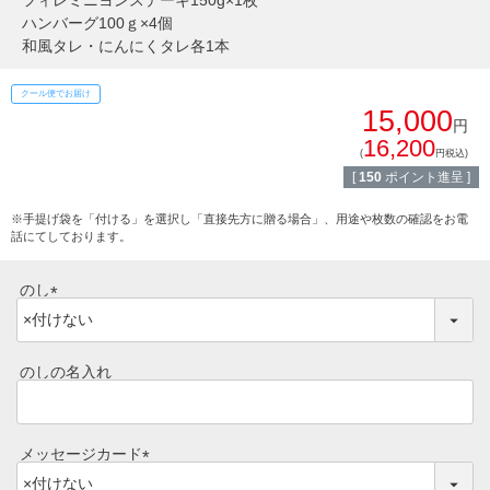
フィレミニヨンステーキ150g×1枚
熨斗・カード
ハンバーグ100ｇ×4個
しゃぶしゃぶ
和風タレ・にんにくタレ各1本
イイジマとは
焼き肉
クール便でお届け
15,000
常陸牛とは？
円
BBQ
16,200
(
円税込)
ショップ一覧
[
150
ポイント進呈 ]
ステーキ
※手提げ袋を「付ける」を選択し「直接先方に贈る場合」、用途や枚数の確認をお電
マイページ
話にてしております。
ハンバーグ
ゴルフコンペ
のし
みそ漬け
(
法人の方へ
必
レトルトカレー
須
のしの名入れ
よくある質問
)
シャルキュトリー
食べ方レシピ
メッセージカード
コーンスープ
(
焼き方レシピ