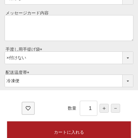
必
目録ギフト
須
メッセージカード内容
レビュー一覧
)
手造りタレ
ご予算から選ぶ
プレミアムギフト
牛肉部位一覧
手渡し用手提げ袋
商品券
(
必
ギフトカテゴリー一覧
須
配送温度帯
)
(
必
須
)
数量
カートに入れる