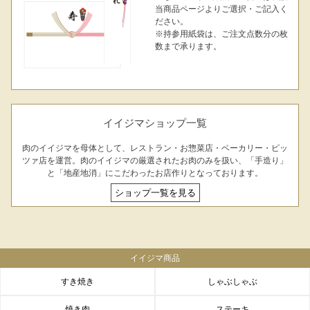
当商品ページよりご選択・ご記入く
ださい。
※持参用紙袋は、ご注文点数分の枚
数まで承ります。
イイジマショップ一覧
肉のイイジマを母体として、レストラン・お惣菜店・ベーカリー・ピッ
ツァ店を運営。肉のイイジマの厳選されたお肉のみを扱い、「手造り」
と「地産地消」にこだわったお店作りとなっております。
ショップ一覧を見る
イイジマ商品
すき焼き
しゃぶしゃぶ
焼き肉
ステーキ