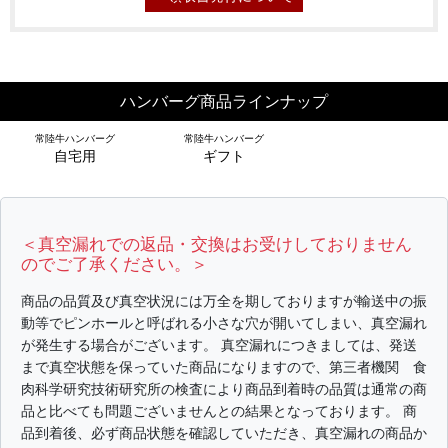
ハンバーグ商品ラインナップ
常陸牛ハンバーグ
常陸牛ハンバーグ
自宅用
ギフト
＜真空漏れでの返品・交換はお受けしておりません
のでご了承ください。＞
商品の品質及び真空状況には万全を期しておりますが輸送中の振
動等でピンホールと呼ばれる小さな穴が開いてしまい、真空漏れ
シーン別特集
が発生する場合がございます。 真空漏れにつきましては、発送
まで真空状態を保っていた商品になりますので、第三者機関 食
お中元ギフト
お中元ハムギフ
誕生日ギフト
肉科学研究技術研究所の検査により商品到着時の品質は通常の商
ト
品と比べても問題ございませんとの結果となっております。 商
品到着後、必ず商品状態を確認していただき、真空漏れの商品か
出産内祝い
結婚内祝い
法事・香典返し