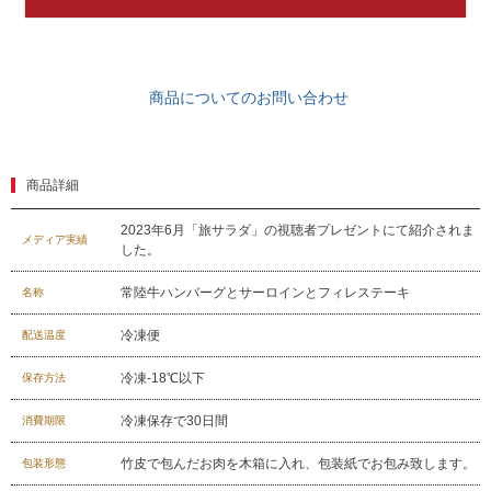
商品についてのお問い合わせ
商品詳細
2023年6月「旅サラダ」の視聴者プレゼントにて紹介されま
メディア実績
した。
常陸牛ハンバーグとサーロインとフィレステーキ
名称
冷凍便
配送温度
冷凍-18℃以下
保存方法
冷凍保存で30日間
消費期限
竹皮で包んだお肉を木箱に入れ、包装紙でお包み致します。
包装形態