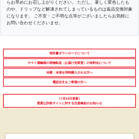
らお早めにお召し上がりください。 ただし、著しく変色したも
のや、ドリップなど解凍されてしまっているものは返品交換対象
長寿祝い
高級肉ギフト
法人ギフト
になります。 ご不安・ご不明な点等がございましたらお気軽に
お問い合わせくださいませ。
LINEギフト
ふるさと納税
領収書ダウンロードについて
ヤマト運輸様の荷物転送（お届け先変更）の有料化について
冷蔵・冷凍を同時購入される方へ
電話注文をご希望の方へ
（7月24日更新）
悪質な詐欺サイトに対する注意喚起のお知らせ