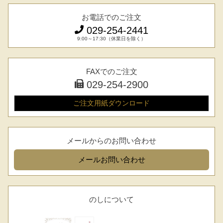
焼き肉
お電話でのご注文
常陸牛とは？
029-254-2441
BBQ
9:00～17:30（休業日を除く）
ショップ一覧
ステーキ
マイページ
FAXでのご注文
ハンバーグ
029-254-2900
ゴルフコンペ
みそ漬け
ご注文用紙
ダウンロード
法人の方へ
レトルトカレー
よくある質問
メールからのお問い合わせ
シャルキュトリー
メール
お問い合わせ
食べ方レシピ
コーンスープ
焼き方レシピ
目録ギフト
のしについて
レビュー一覧
手造りタレ