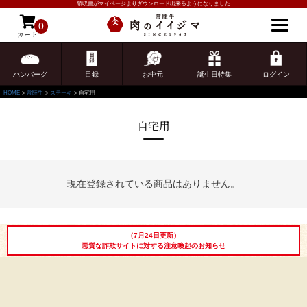
領収書がマイページよりダウンロード出来るようになりました
0
カート
ゲスト 様こんにちは
ログイン
ハンバーグ
目録
お中元
誕生日特集
ログイン
HOME
常陸牛
ステーキ
自宅用
自宅用
現在登録されている商品はありません。
ご注文ガイド
食べ方からから探す
配送・送料
（7月24日更新）
悪質な詐欺サイトに対する注意喚起のお知らせ
すき焼き
熨斗・カード
しゃぶしゃぶ
イイジマとは