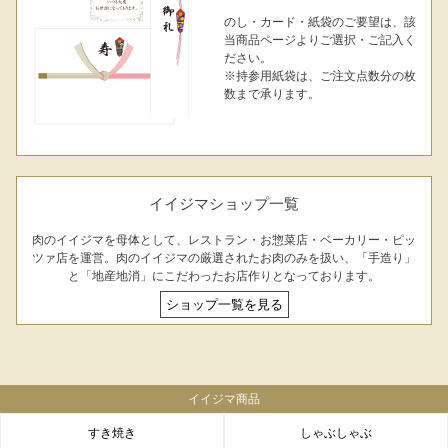
のし・カード・紙袋のご要望は、該
ご予算から選ぶ
当商品ページよりご選択・ご記入く
プレミアムギフト
ださい。
牛肉部位一覧
※持参用紙袋は、ご注文点数分の枚
商品券
数まで承ります。
ギフトカテゴリー一覧
イイジマショップ一覧
肉のイイジマを母体として、レストラン・お惣菜店・ベーカリー・ピッ
ツァ店を運営。肉のイイジマの厳選されたお肉のみを扱い、「手造り」
と「地産地消」にこだわったお店作りとなっております。
ショップ一覧を見る
029-254-2441
受付：9:00～17:30
(日曜日を除く)
お問合せフォーム
イイジマ商品
すき焼き
しゃぶしゃぶ