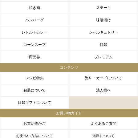
焼き肉
ステーキ
ハンバーグ
味噌漬け
レトルトカレー
シャルキュトリー
シーン別特集
コーンスープ
目録
お中元ギフト
お中元ハムギフ
誕生日ギフト
ト
商品券
プレミアム
コンテンツ
出産内祝い
結婚内祝い
法事・香典返し
レシピ特集
熨斗・カードについて
長寿祝い
高級肉ギフト
法人ギフト
包装について
法人様へ
LINEギフト
ふるさと納税
目録ギフトについて
お買い物ガイド
お買い物かご
よくあるご質問
お支払い方法について
送料について