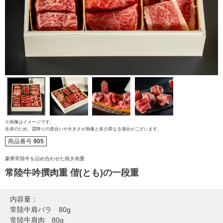
※画像はイメージです。
生体のため、霜降りの度合いや大きさが画像と多少異なる場合がございます。
商品番号
905
豪華常陸牛を詰め合わせた焼き肉重
常陸牛吟撰肉重 偕(とも)の一段重
内容量：
常陸牛肩バラ 80g
常陸牛肩肉 80g