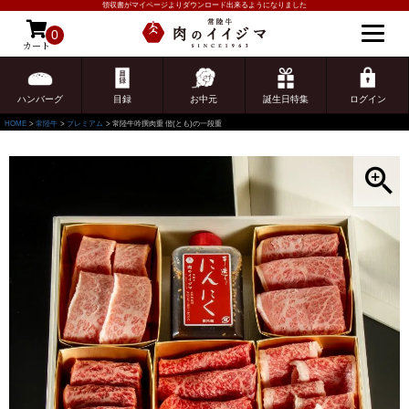
領収書がマイページよりダウンロード出来るようになりました
0
カート
ゲスト 様こんにちは
ログイン
ハンバーグ
目録
お中元
誕生日特集
ログイン
HOME
常陸牛
プレミアム
常陸牛吟撰肉重 偕(とも)の一段重