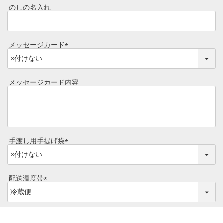
須
食べ方からから探す
配送・送料
のしの名入れ
)
すき焼き
熨斗・カード
メッセージカード
しゃぶしゃぶ
(
イイジマとは
必
焼き肉
須
メッセージカード内容
)
常陸牛とは？
BBQ
ショップ一覧
ステーキ
マイページ
手渡し用手提げ袋
ハンバーグ
(
ゴルフコンペ
必
みそ漬け
須
配送温度帯
法人の方へ
)
(
レトルトカレー
必
よくある質問
須
シャルキュトリー
)