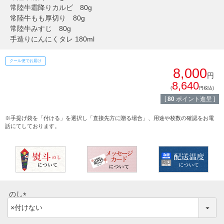
常陸牛霜降りカルビ 80g
常陸牛もも厚切り 80g
常陸牛みすじ 80g
手造りにんにくタレ 180ml
クール便でお届け
8,000
円
8,640
(
円税込)
[
80
ポイント進呈 ]
※手提げ袋を「付ける」を選択し「直接先方に贈る場合」、用途や枚数の確認をお電
話にてしております。
のし
ご注文ガイド
(
必