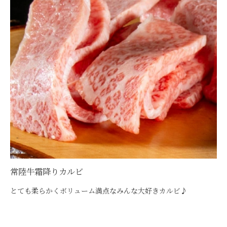
シーン別特集
お中元ギフト
お中元ハムギフ
誕生日ギフト
ト
出産内祝い
結婚内祝い
法事・香典返し
長寿祝い
高級肉ギフト
法人ギフト
LINEギフト
ふるさと納税
常陸牛霜降りカルビ
とても柔らかくボリューム満点なみんな大好きカルビ♪