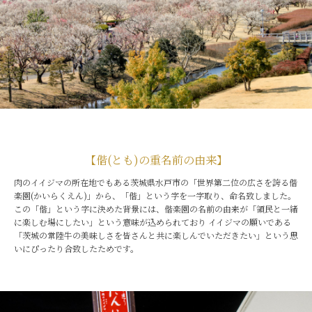
【偕(とも)の重名前の由来】
肉のイイジマの所在地でもある茨城県水戸市の「世界第二位の広さを誇る偕
楽園(かいらくえん)」から、「偕」という字を一字取り、命名致しました。
この「偕」という字に決めた背景には、偕楽園の名前の由来が「領民と一緒
に楽しむ場にしたい」という意味が込められており イイジマの願いである
「茨城の常陸牛の美味しさを皆さんと共に楽しんでいただきたい」という思
いにぴったり合致したためです。