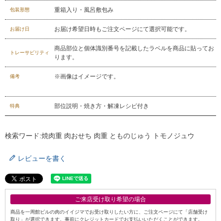
重箱入り・風呂敷包み
包装形態
お届け希望日時もご注文ページにて選択可能です。
お届け日
商品部位と個体識別番号を記載したラベルを商品に貼ってお
トレーサビリティ
ります。
※画像はイメージです。
備考
部位説明・焼き方・解凍レシピ付き
特典
検索ワード:焼肉重 肉おせち 肉重 とものじゅう トモノジュウ
レビューを書く
ご来店受け取り希望の場合
商品を一周館ビルの肉のイイジマでお受け取りしたい方に、ご注文ページにて「店舗受け
取り」が選択できます。事前にクレジットカードでお支払いいただくことができます。