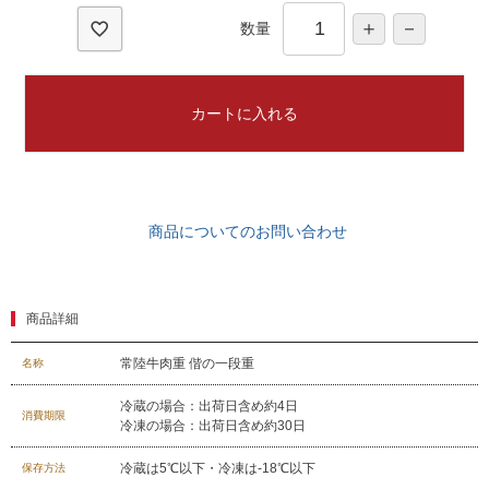
食べ方レシピ
数量
コーンスープ
焼き方レシピ
目録ギフト
カートに入れる
レビュー一覧
手造りタレ
ご予算から選ぶ
プレミアムギフト
牛肉部位一覧
商品についてのお問い合わせ
商品券
ギフトカテゴリー一覧
商品詳細
常陸牛肉重 偕の一段重
名称
冷蔵の場合：出荷日含め約4日
消費期限
冷凍の場合：出荷日含め約30日
冷蔵は5℃以下・冷凍は-18℃以下
保存方法