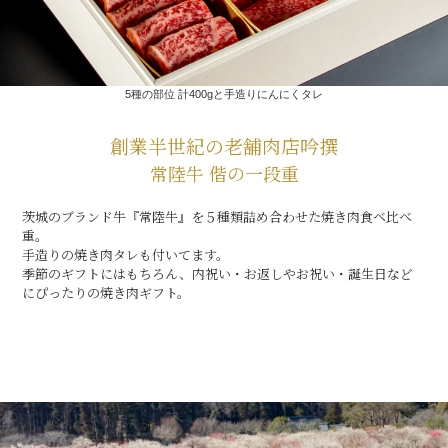
5種の部位 計400gと手造りにんにくタレ
創業半世紀の老舗肉店吟撰
029-254-2441
常陸牛 偕の一段重
受付：9:00～17:30
(日曜日を除く)
お問合せフォーム
茨城のブランド牛『常陸牛』を５種類詰め合わせた焼き肉食べ比べ
重。
手造りの焼き肉タレも付いてます。
季節のギフトにはもちろん、内祝い・お返しやお祝い・誕生日など
にぴったりの焼き肉ギフト。