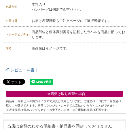
木箱入り
包装形態
ハンバーグは個別で真空パック。
029-254-2441
受付：9:00～17:30
(日曜日を除く)
お届け希望日時もご注文ページにて選択可能です。
お届け日
お問合せフォーム
商品部位と個体識別番号を記載したラベルを商品に貼ってお
トレーサビリティ
ります。
※画像はイメージです。
備考
レビューを書く
ご来店受け取り希望の場合
商品を一周館ビルの肉のイイジマでお受け取りしたい方に、ご注文ページにて「店舗受け
取り」が選択できます。事前にクレジットカードでお支払いいただくことができます。
※冷凍商品は保冷バッグを必ずご持参下さいませ。※在庫切れ商品は不可です。
当店は金額のわかる明細書・納品書を同封しておりません