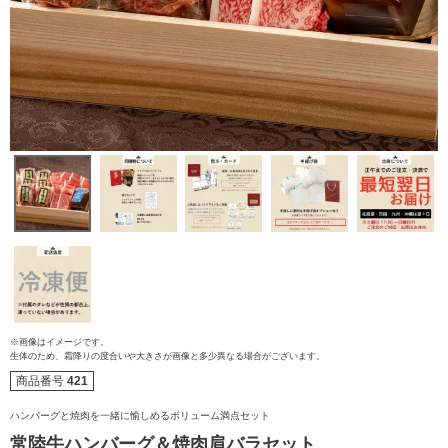
※画像はイメージです。
ご注文ガイド
生体のため、霜降りの度合いや大きさが画像と多少異なる場合がございます。
商品番号
421
食べ方からから探す
配送・送料
ハンバーグと焼肉を一緒に愉しめるボリューム満点セット
常陸牛ハンバーグ＆焼肉肩バラセット
すき焼き