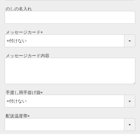
必
焼き方レシピ
須
目録ギフト
のしの名入れ
)
レビュー一覧
手造りタレ
メッセージカード
ご予算から選ぶ
プレミアムギフト
(
必
牛肉部位一覧
商品券
須
メッセージカード内容
)
ギフトカテゴリー一覧
手渡し用手提げ袋
(
必
須
配送温度帯
)
(
必
須