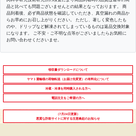
品と比べても問題ございませんとの結果となっております。 商
出産内祝い
結婚内祝い
法事・香典返し
品到着後、必ず商品状態を確認していただき、真空漏れの商品か
らお早めにお召し上がりください。 ただし、著しく変色したも
長寿祝い
高級肉ギフト
法人ギフト
のや、ドリップなど解凍されてしまっているものは返品交換対象
になります。 ご不安・ご不明な点等がございましたらお気軽に
LINEギフト
ふるさと納税
お問い合わせくださいませ。
領収書ダウンロードについて
ヤマト運輸様の荷物転送（お届け先変更）の有料化について
冷蔵・冷凍を同時購入される方へ
電話注文をご希望の方へ
（7月24日更新）
悪質な詐欺サイトに対する注意喚起のお知らせ