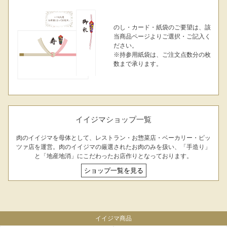
のし・カード・紙袋のご要望は、該
当商品ページよりご選択・ご記入く
ださい。
※持参用紙袋は、ご注文点数分の枚
数まで承ります。
イイジマショップ一覧
肉のイイジマを母体として、レストラン・お惣菜店・ベーカリー・ピッ
ツァ店を運営。肉のイイジマの厳選されたお肉のみを扱い、「手造り」
と「地産地消」にこだわったお店作りとなっております。
ショップ一覧を見る
イイジマ商品