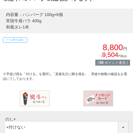
熨斗・カード
しゃぶしゃぶ
内容量：ハンバーグ 100g×6個
イイジマとは
常陸牛肩バラ 400g
焼き肉
和風タレ1本
常陸牛とは？
クール便でお届け
BBQ
8,800
円
ショップ一覧
9,504
ステーキ
(
円税込)
[
88
ポイント進呈 ]
マイページ
ハンバーグ
※手提げ袋を「付ける」を選択し「直接先方に贈る場合」、用途や枚数の確認をお電
ゴルフコンペ
話にてしております。
みそ漬け
法人の方へ
レトルトカレー
よくある質問
シャルキュトリー
のし
食べ方レシピ
コーンスープ
(