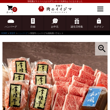
領収書がマイページよりダウンロード出来るようになりました
0
カート
ゲスト 様こんにちは
ログイン
ハンバーグ
目録
お中元
誕生日特集
ログイン
HOME
常陸牛
ハンバーグ
常陸牛ハンバーグ＆焼肉肩バラセット