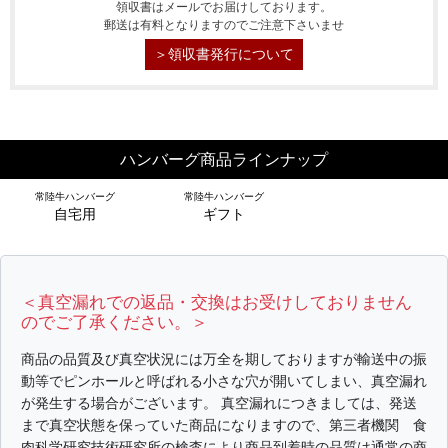
領収書はメールでお届けしております。
郵送は有料となりますのでご注意下さいませ
＞領収書発行について
ハンバーグ商品ラインナップ
常陸牛ハンバーグ
常陸牛ハンバーグ
自宅用
ギフト
＜真空漏れでの返品・交換はお受けしておりません
のでご了承ください。＞
シーン別特集
商品の品質及び真空状況には万全を期しておりますが輸送中の振
動等でピンホールと呼ばれる小さな穴が開いてしまい、真空漏れ
が発生する場合がございます。 真空漏れにつきましては、発送
お中元ギフト
お中元ハムギフ
誕生日ギフト
ト
まで真空状態を保っていた商品になりますので、第三者機関 食
肉科学研究技術研究所の検査により商品到着時の品質は通常の商