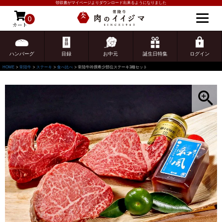
領収書がマイページよりダウンロード出来るようになりました
0
カート
ゲスト 様こんにちは
ログイン
ハンバーグ
目録
お中元
誕生日特集
ログイン
HOME
常陸牛
ステーキ
食べ比べ
常陸牛吟撰希少部位ステーキ3種セット