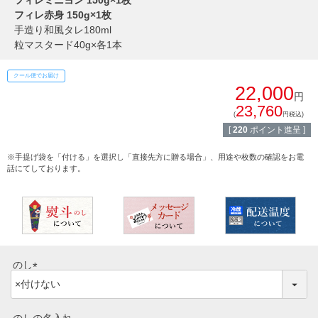
フィレミニヨン 150g×1枚
しゃぶしゃぶ
フィレ赤身 150g×1枚
イイジマとは
手造り和風タレ180ml
焼き肉
粒マスタード40g×各1本
常陸牛とは？
BBQ
クール便でお届け
22,000
ショップ一覧
円
ステーキ
23,760
(
円税込)
マイページ
[
220
ポイント進呈 ]
ハンバーグ
※手提げ袋を「付ける」を選択し「直接先方に贈る場合」、用途や枚数の確認をお電
ゴルフコンペ
話にてしております。
みそ漬け
法人の方へ
レトルトカレー
よくある質問
シャルキュトリー
食べ方レシピ
のし
コーンスープ
(
焼き方レシピ
必
目録ギフト
須