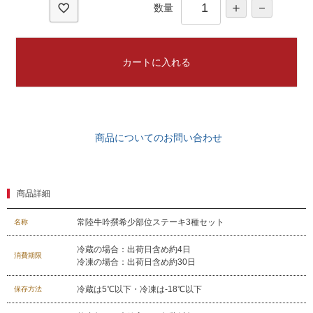
数量
カートに入れる
商品についてのお問い合わせ
商品詳細
常陸牛吟撰希少部位ステーキ3種セット
名称
冷蔵の場合：出荷日含め約4日
消費期限
冷凍の場合：出荷日含め約30日
029-254-2441
冷蔵は5℃以下・冷凍は-18℃以下
保存方法
受付：9:00～17:30
(日曜日を除く)