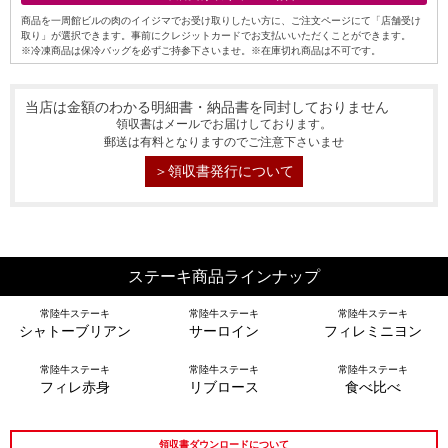
商品を一周館ビルの肉のイイジマでお受け取りしたい方に、ご注文ページにて「店舗受け
取り」が選択できます。事前にクレジットカードでお支払いいただくことができます。
※冷凍商品は保冷バッグを必ずご持参下さいませ。※在庫切れ商品は不可です。
当店は金額のわかる明細書・納品書を同封しておりません
領収書はメールでお届けしております。
郵送は有料となりますのでご注意下さいませ
＞領収書発行について
シーン別特集
ステーキ商品ラインナップ
お中元ギフト
お中元ハムギフ
誕生日ギフト
ト
常陸牛ステーキ
常陸牛ステーキ
常陸牛ステーキ
シャトーブリアン
サーロイン
フィレミニヨン
出産内祝い
結婚内祝い
法事・香典返し
常陸牛ステーキ
常陸牛ステーキ
常陸牛ステーキ
フィレ赤身
リブロース
食べ比べ
長寿祝い
高級肉ギフト
法人ギフト
領収書ダウンロードについて