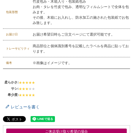
竹皮包み・木箱入り・包装紙包み
お問合せフォーム
お肉・タレを竹皮で包み、透明なフィルムシートで全体を包
みます。
包装形態
その後、木箱にお入れし、防水加工の施された包装紙でお包
み致します。
お届け希望日時もご注文ページにて選択可能です。
お届け日
商品部位と個体識別番号を記載したラベルを商品に貼ってお
トレーサビリティ
ります。
※画像はイメージです。
備考
柔らかさ:
サシ:
希少度:
レビューを書く
ご来店受け取り希望の場合