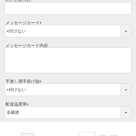
のしの名入れ
)
レビュー一覧
手造りタレ
ご予算から選ぶ
メッセージカード
プレミアムギフト
(
牛肉部位一覧
必
商品券
須
メッセージカード内容
)
ギフトカテゴリー一覧
手渡し用手提げ袋
(
必
須
配送温度帯
)
(
必
須
)