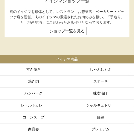
イイジマショップ一覧
肉のイイジマを母体として、レストラン・お惣菜店・ベーカリー・ピッ
ツァ店を運営。肉のイイジマの厳選されたお肉のみを扱い、「手造り」
と「地産地消」にこだわったお店作りとなっております。
ショップ一覧を見る
イイジマ商品
すき焼き
しゃぶしゃぶ
焼き肉
ステーキ
ハンバーグ
味噌漬け
レトルトカレー
シャルキュトリー
コーンスープ
目録
商品券
プレミアム