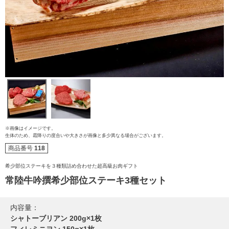
※画像はイメージです。
生体のため、霜降りの度合いや大きさが画像と多少異なる場合がございます。
商品番号
118
ご注文ガイド
希少部位ステーキを３種類詰め合わせた超高級お肉ギフト
常陸牛吟撰希少部位ステーキ3種セット
食べ方からから探す
配送・送料
すき焼き
内容量：
熨斗・カード
シャトーブリアン 200g×1枚