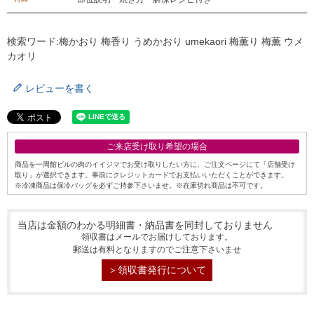
検索ワード:梅かおり 梅香り うめかおり umekaori 梅薫り 梅薫 ウメ
カオリ
レビューを書く
ご来店受け取り希望の場合
商品を一周館ビルの肉のイイジマでお受け取りしたい方に、ご注文ページにて「店舗受け
取り」が選択できます。事前にクレジットカードでお支払いいただくことができます。
シーン別特集
※冷凍商品は保冷バッグを必ずご持参下さいませ。※在庫切れ商品は不可です。
お中元ギフト
お中元ハムギフ
誕生日ギフト
当店は金額のわかる明細書・納品書を同封しておりません
ト
領収書はメールでお届けしております。
郵送は有料となりますのでご注意下さいませ
出産内祝い
結婚内祝い
法事・香典返し
＞領収書発行について
長寿祝い
高級肉ギフト
法人ギフト