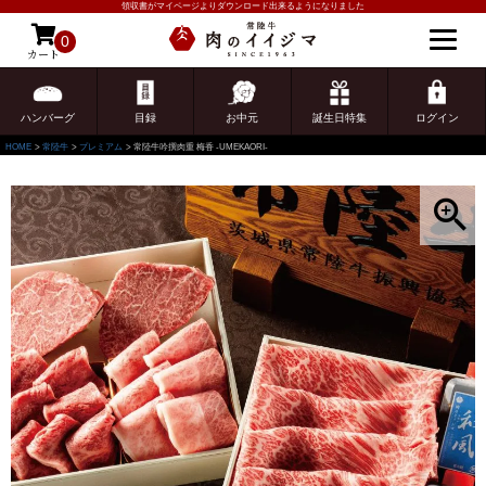
領収書がマイページよりダウンロード出来るようになりました
0
カート
ゲスト 様こんにちは
ログイン
ハンバーグ
目録
お中元
誕生日特集
ログイン
HOME
常陸牛
プレミアム
常陸牛吟撰肉重 梅香 -UMEKAORI-