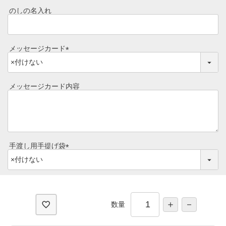
須
のしの名入れ
レビュー一覧
)
手造りタレ
ご予算から選ぶ
プレミアムギフト
メッセージカード
牛肉部位一覧
(
商品券
必
須
メッセージカード内容
)
ギフトカテゴリー一覧
手渡し用手提げ袋
(
必
須
)
数量