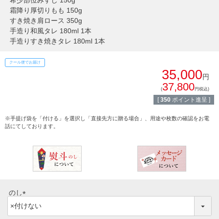
希少部位みすじ 150g
しゃぶしゃぶ
霜降り厚切りもも 150g
イイジマとは
すき焼き肩ロース 350g
焼き肉
手造り和風タレ 180ml 1本
手造りすき焼きタレ 180ml 1本
常陸牛とは？
BBQ
クール便でお届け
ショップ一覧
35,000
ステーキ
円
37,800
(
円税込)
マイページ
ハンバーグ
[
350
ポイント進呈 ]
ゴルフコンペ
※手提げ袋を「付ける」を選択し「直接先方に贈る場合」、用途や枚数の確認をお電
みそ漬け
話にてしております。
法人の方へ
レトルトカレー
よくある質問
シャルキュトリー
食べ方レシピ
のし
コーンスープ
(
焼き方レシピ
必
目録ギフト