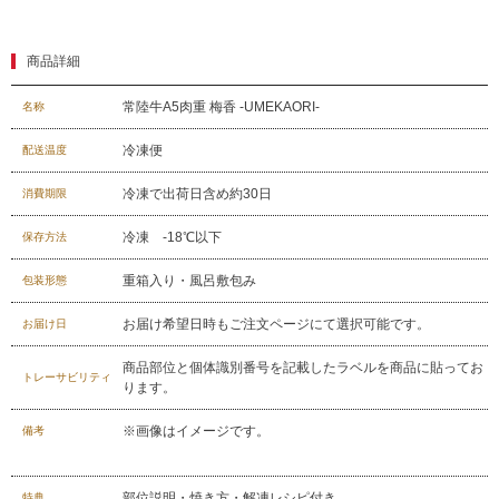
お問合せフォーム
商品詳細
常陸牛A5肉重 梅香 -UMEKAORI-
名称
冷凍便
配送温度
冷凍で出荷日含め約30日
消費期限
冷凍 -18℃以下
保存方法
重箱入り・風呂敷包み
包装形態
お届け希望日時もご注文ページにて選択可能です。
お届け日
商品部位と個体識別番号を記載したラベルを商品に貼ってお
トレーサビリティ
ります。
※画像はイメージです。
備考
部位説明・焼き方・解凍レシピ付き
特典