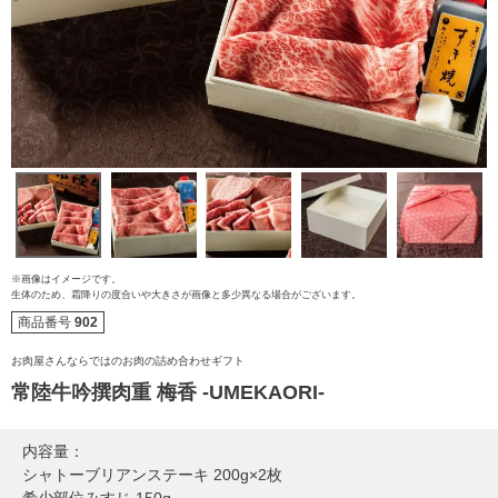
※画像はイメージです。
生体のため、霜降りの度合いや大きさが画像と多少異なる場合がございます。
商品番号
902
ご注文ガイド
お肉屋さんならではのお肉の詰め合わせギフト
常陸牛吟撰肉重 梅香 -UMEKAORI-
食べ方からから探す
配送・送料
内容量：
すき焼き
シャトーブリアンステーキ 200g×2枚
熨斗・カード