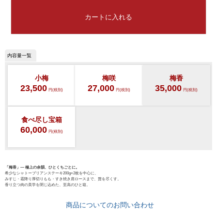
カートに入れる
小梅
梅咲
梅香
23,500
27,000
35,000
円(税別)
円(税別)
円(税別)
食べ尽し宝箱
60,000
円(税別)
「梅香」— 極上の余韻、ひとくちごとに。
希少なシャトーブリアンステーキ200g×2枚を中心に、
みすじ・霜降り厚切りもも・すき焼き肩ロースまで、贅を尽くす。
香り立つ肉の美学を閉じ込めた、至高のひと箱。
029-254-2441
商品についてのお問い合わせ
受付：9:00～17:30
(日曜日を除く)