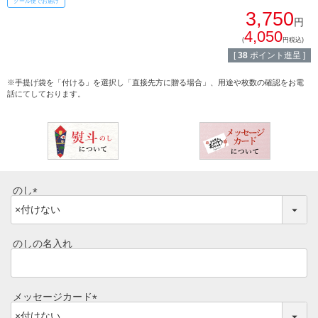
クール便でお届け
焼き肉
3,750
円
常陸牛とは？
4,050
BBQ
(
円税込)
[
38
ポイント進呈 ]
ショップ一覧
ステーキ
※手提げ袋を「付ける」を選択し「直接先方に贈る場合」、用途や枚数の確認をお電
話にてしております。
マイページ
ハンバーグ
ゴルフコンペ
みそ漬け
法人の方へ
レトルトカレー
のし
よくある質問
(
シャルキュトリー
必
食べ方レシピ
須
のしの名入れ
コーンスープ
)
焼き方レシピ
目録ギフト
メッセージカード
レビュー一覧
手造りタレ
(