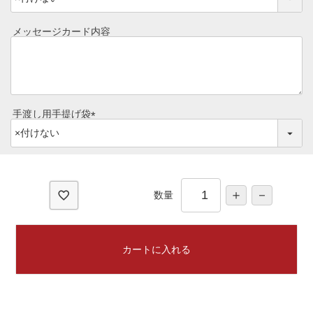
必
ご予算から選ぶ
須
プレミアムギフト
メッセージカード内容
)
牛肉部位一覧
商品券
ギフトカテゴリー一覧
手渡し用手提げ袋
(
必
須
)
数量
カートに入れる