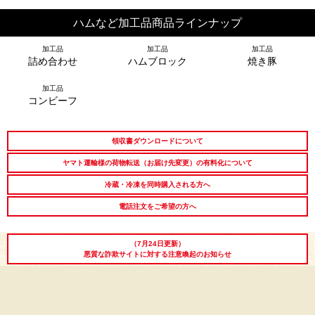
ハムなど加工品商品ラインナップ
加工品
加工品
加工品
詰め合わせ
ハムブロック
焼き豚
シーン別特集
加工品
コンビーフ
お中元ギフト
お中元ハムギフ
誕生日ギフト
ト
領収書ダウンロードについて
ヤマト運輸様の荷物転送（お届け先変更）の有料化について
出産内祝い
結婚内祝い
法事・香典返し
冷蔵・冷凍を同時購入される方へ
長寿祝い
高級肉ギフト
法人ギフト
電話注文をご希望の方へ
LINEギフト
ふるさと納税
（7月24日更新）
悪質な詐欺サイトに対する注意喚起のお知らせ