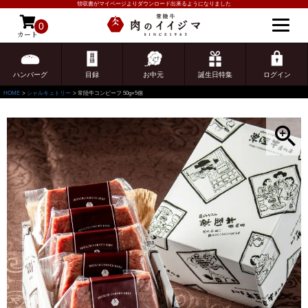
領収書がマイページよりダウンロード出来るようになりました
0
カート
ゲスト 様こんにちは
ログイン
ハンバーグ
目録
お中元
誕生日特集
ログイン
HOME
シャルキュトリー
常陸牛コンビーフ 50g×5個