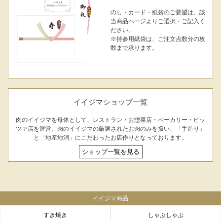
のし・カード・紙袋のご要望は、該
当商品ページよりご選択・ご記入く
ださい。
※持参用紙袋は、ご注文点数分の枚
数まで承ります。
イイジマショップ一覧
肉のイイジマを母体として、レストラン・お惣菜店・ベーカリー・ピッ
ツァ店を運営。肉のイイジマの厳選されたお肉のみを扱い、「手造り」
と「地産地消」にこだわったお店作りとなっております。
ショップ一覧を見る
イイジマ商品
すき焼き
しゃぶしゃぶ