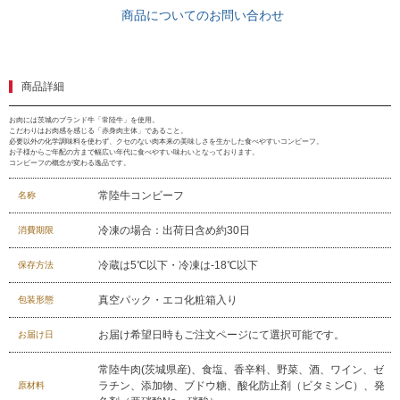
商品についてのお問い合わせ
商品詳細
お肉には茨城のブランド牛「常陸牛」を使用。
こだわりはお肉感を感じる「赤身肉主体」であること。
必要以外の化学調味料を使わず、クセのない肉本来の美味しさを生かした食べやすいコンビーフ。
お子様からご年配の方まで幅広い年代に食べやすい味わいとなっております。
コンビーフの概念が変わる逸品です。
常陸牛コンビーフ
名称
冷凍の場合：出荷日含め約30日
消費期限
冷蔵は5℃以下・冷凍は-18℃以下
保存方法
029-254-2441
真空パック・エコ化粧箱入り
包装形態
受付：9:00～17:30
(日曜日を除く)
お届け希望日時もご注文ページにて選択可能です。
お届け日
お問合せフォーム
常陸牛肉(茨城県産)、食塩、香辛料、野菜、酒、ワイン、ゼ
ラチン、添加物、ブドウ糖、酸化防止剤（ビタミンC）、発
原材料