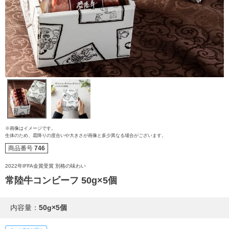
※画像はイメージです。
生体のため、霜降りの度合いや大きさが画像と多少異なる場合がございます。
ご注文ガイド
商品番号
746
食べ方からから探す
配送・送料
2022年IFFA金賞受賞 別格の味わい
常陸牛コンビーフ 50g×5個
すき焼き
熨斗・カード
内容量：
50g×5個
しゃぶしゃぶ
イイジマとは