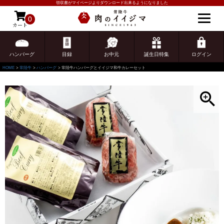
領収書がマイページよりダウンロード出来るようになりました
0
カート
ゲスト 様こんにちは
ログイン
ハンバーグ
目録
お中元
誕生日特集
ログイン
HOME
常陸牛
ハンバーグ
常陸牛ハンバーグとイイジマ和牛カレーセット