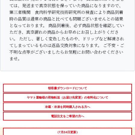
ト
ては、発送まで真空状態を保っていた商品になりますので、
第三者機関 食肉科学研究技術研究所の検査により商品到着
出産内祝い
結婚内祝い
法事・香典返し
時の品質は通常の商品と比べても問題ございませんとの結果
となっております。 商品到着後、必ず商品状態を確認してい
ただき、真空漏れの商品からお早めにお召し上がりくださ
長寿祝い
高級肉ギフト
法人ギフト
い。 ただし、著しく変色したものや、ドリップなど解凍され
てしまっているものは返品交換対象になります。 ご不安・ご
LINEギフト
ふるさと納税
不明な点等がございましたらお気軽にお問い合わせください
ませ。
領収書ダウンロードについて
ヤマト運輸様の荷物転送（お届け先変更）の有料化について
冷蔵・冷凍を同時購入される方へ
電話注文をご希望の方へ
（7月24日更新）