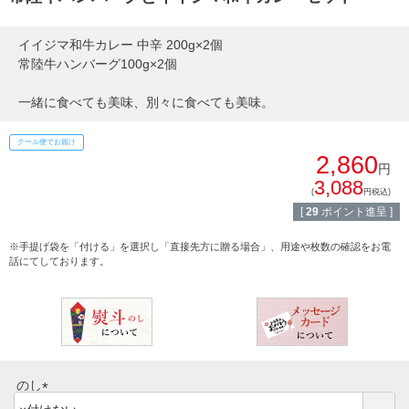
すき焼き
熨斗・カード
イイジマ和牛カレー 中辛 200g×2個
しゃぶしゃぶ
常陸牛ハンバーグ100g×2個
イイジマとは
焼き肉
一緒に食べても美味、別々に食べても美味。
常陸牛とは？
BBQ
クール便でお届け
2,860
ショップ一覧
円
ステーキ
3,088
(
円税込)
マイページ
[
29
ポイント進呈 ]
ハンバーグ
※手提げ袋を「付ける」を選択し「直接先方に贈る場合」、用途や枚数の確認をお電
ゴルフコンペ
話にてしております。
みそ漬け
法人の方へ
レトルトカレー
よくある質問
シャルキュトリー
食べ方レシピ
のし
コーンスープ