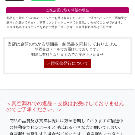
ご来店受け取り希望の場合
商品を一周館ビルの肉のイイジマでお受け取りしたい方に、ご注文ページにて「店舗受け
取り」が選択できます。事前にクレジットカードでお支払いいただくことができます。
※冷凍商品は保冷バッグを必ずご持参下さいませ。※在庫切れ商品は不可です。
当店は金額のわかる明細書・納品書を同封しておりません
領収書はメールでお届けしております。
郵送は有料となりますのでご注意下さいませ
＞領収書発行について
＜真空漏れでの返品・交換はお受けしておりません
のでご了承ください。＞
シーン別特集
商品の品質及び真空状況には万全を期しておりますが輸送中
の振動等でピンホールと呼ばれる小さな穴が開いてしまい、
お中元ギフト
お中元ハムギフ
誕生日ギフト
真空漏れが発生する場合がございます。 真空漏れにつきまし