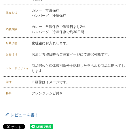
カレー 常温保存
保存方法
ハンバーグ 冷凍保存
029-254-2441
受付：9:00～17:30
(日曜日を除く)
カレー 常温保存で製造日より2年
消費期限
ハンバーグ 冷凍保存で約30日間
お問合せフォーム
化粧箱にお入れします。
包装形態
お届け希望日時もご注文ページにて選択可能です。
お届け日
商品部位と個体識別番号を記載したラベルを商品に貼ってお
トレーサビリティ
ります。
※画像はイメージです。
備考
アレンジレシピ付き
特典
レビューを書く