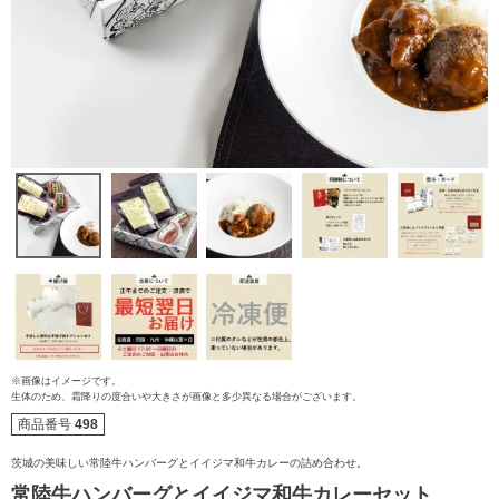
※画像はイメージです。
生体のため、霜降りの度合いや大きさが画像と多少異なる場合がございます。
ご注文ガイド
商品番号
498
食べ方からから探す
配送・送料
茨城の美味しい常陸牛ハンバーグとイイジマ和牛カレーの詰め合わせ。
常陸牛ハンバーグとイイジマ和牛カレーセット