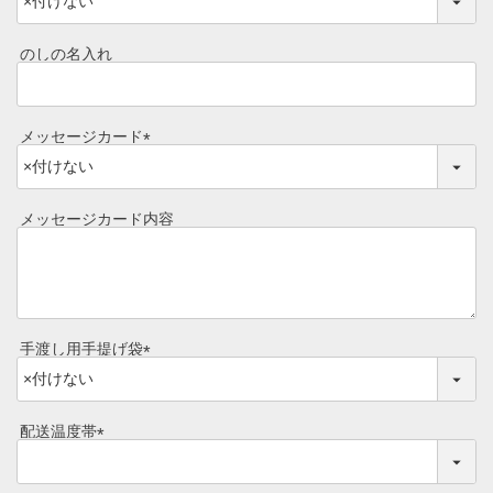
(
焼き方レシピ
必
目録ギフト
須
のしの名入れ
)
レビュー一覧
手造りタレ
ご予算から選ぶ
メッセージカード
プレミアムギフト
(
牛肉部位一覧
必
商品券
須
メッセージカード内容
)
ギフトカテゴリー一覧
手渡し用手提げ袋
(
必
須
配送温度帯
)
(
必