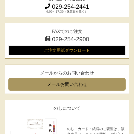
029-254-2441
9:00～17:30（休業日を除く）
シーン別特集
FAXでのご注文
029-254-2900
お中元ギフト
お中元ハムギフ
誕生日ギフト
ト
ご注文用紙
ダウンロード
出産内祝い
結婚内祝い
法事・香典返し
メールからのお問い合わせ
長寿祝い
高級肉ギフト
法人ギフト
メール
お問い合わせ
LINEギフト
ふるさと納税
のしについて
のし・カード・紙袋のご要望は、該