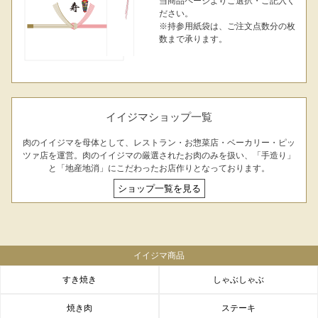
当商品ページよりご選択・ご記入く
ださい。
※持参用紙袋は、ご注文点数分の枚
数まで承ります。
イイジマショップ一覧
肉のイイジマを母体として、レストラン・お惣菜店・ベーカリー・ピッ
ツァ店を運営。肉のイイジマの厳選されたお肉のみを扱い、「手造り」
と「地産地消」にこだわったお店作りとなっております。
ショップ一覧を見る
イイジマ商品
すき焼き
しゃぶしゃぶ
焼き肉
ステーキ