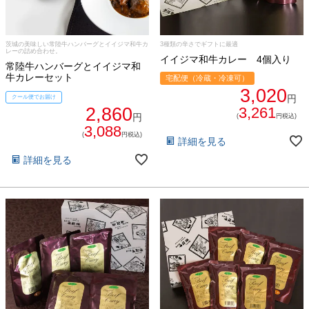
ゴルフコンペ
みそ漬け
茨城の美味しい常陸牛ハンバーグとイイジマ和牛カ
3種類の辛さでギフトに最適
レーの詰め合わせ。
法人の方へ
イイジマ和牛カレー 4個入り
レトルトカレー
常陸牛ハンバーグとイイジマ和
牛カレーセット
宅配便（冷蔵・冷凍可）
よくある質問
3,020
シャルキュトリー
円
クール便でお届け
2,860
3,261
円
(
円税込)
食べ方レシピ
3,088
コーンスープ
(
円税込)
詳細を見る
焼き方レシピ
詳細を見る
目録ギフト
レビュー一覧
手造りタレ
ご予算から選ぶ
プレミアムギフト
牛肉部位一覧
商品券
ギフトカテゴリー一覧