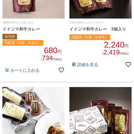
3種類の辛さから選べます
お肉が美味しいカレーギフト
イイジマ和牛カレー
イイジマ和牛カレー 3個入り
ご注文ガイド
自宅用
宅配便（冷蔵・冷凍可）
2,240
宅配便（冷蔵・冷凍可）
円
680
食べ方からから探す
配送・送料
2,419
円
(
円税込)
734
(
円税込)
すき焼き
詳細を見る
熨斗・カード
カートに入れる
しゃぶしゃぶ
イイジマとは
焼き肉
常陸牛とは？
BBQ
ショップ一覧
ステーキ
マイページ
ハンバーグ