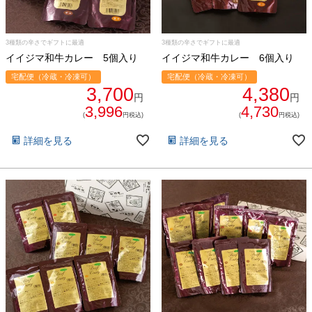
3種類の辛さでギフトに最適
3種類の辛さでギフトに最適
イイジマ和牛カレー 5個入り
イイジマ和牛カレー 6個入り
宅配便（冷蔵・冷凍可）
宅配便（冷蔵・冷凍可）
3,700
4,380
円
円
3,996
4,730
(
円税込)
(
円税込)
詳細を見る
詳細を見る