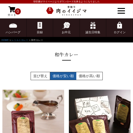
領収書がマイページよりダウンロード出来るようになりました
0
カート
ゲスト 様こんにちは
ログイン
ハンバーグ
目録
お中元
誕生日特集
ログイン
HOME
レトルトカレー
和牛カレー
和牛カレー
並び替え
価格が安い順
価格が高い順