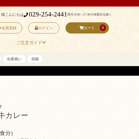
029-254-2441
 様こんにちは
受付:9:00～17:30
※休業日を除く
0
会員登録
ログイン
カート
ご注文ガイド
出産祝い
目録
す
牛カレー
一食分)