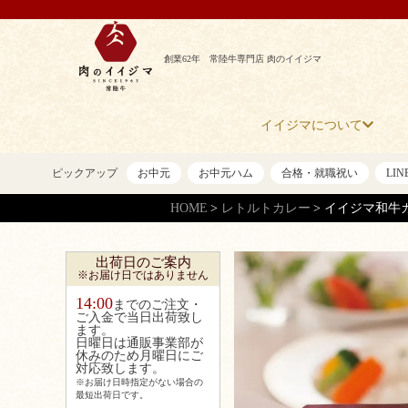
創業62年 常陸牛専門店 肉のイイジマ
イイジマについて
ピックアップ
お中元
お中元ハム
合格・就職祝い
LI
HOME
レトルトカレー
イイジマ和牛
出荷日のご案内
※お届け日ではありません
14:00
までのご注文・
ご入金で当日出荷致し
ます。
日曜日は通販事業部が
休みのため月曜日にご
対応致します。
※お届け日時指定がない場合の
最短出荷日です。