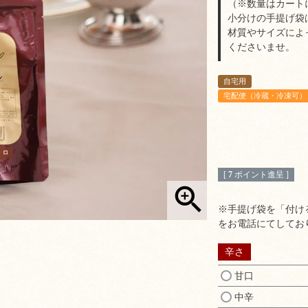
（※数量はカート
小分けの手提げ袋
材質やサイズによ
くださいませ。
自宅用
宅配便（冷蔵・冷凍可）
[
7
ポイント進呈 ]
※手提げ袋を「付け
をお電話にてしてお
辛さ
甘口
中辛