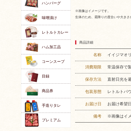
ハンバーグ
※画像はイメージです。
生体のため、霜降りの度合いや大きさ
味噌漬け
レトルトカレー
商品詳細
ハム加工品
名称
イイジマオ
コーンスープ
消費期限
常温保存で
目録
保存方法
直射日光を
商品券
包装形態
レトルトパ
お届け日
お届け希望
手造りタレ
備考
※画像はイ
プレミアム