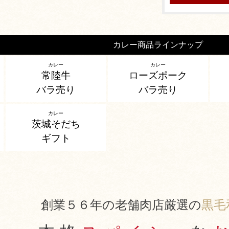
カレー商品ラインナップ
カレー
カレー
常陸牛
ローズポーク
バラ売り
バラ売り
カレー
茨城そだち
ギフト
創業５６年の老舗肉店厳選の
黒毛