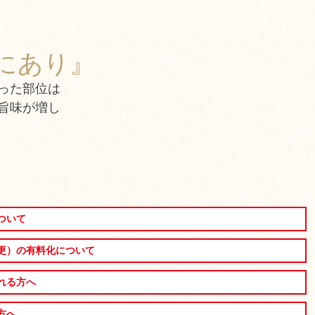
にあり』
った部位は
旨味が増し
ついて
更）の有料化について
れる方へ
方へ