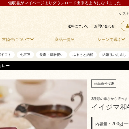
領収書がマイページよりダウンロード出来るようになりました
ゲスト
送料について
お問い合わせ
常陸牛について
商品一覧
シーンで選ぶ
NEギフト
七五三
長寿・還暦祝い
ふるさと納税
結婚祝いお返し
カレー
商品番号
610
3種類の辛さから選べま
イイジマ和
200g(
内容量：