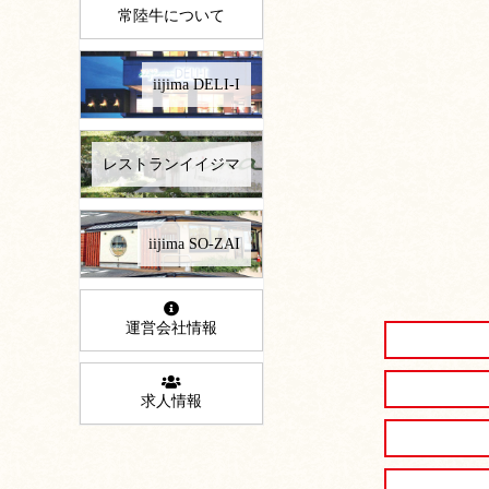
常陸牛について
iijima DELI-I
レストランイイジマ
iijima SO-ZAI
運営会社情報
求人情報