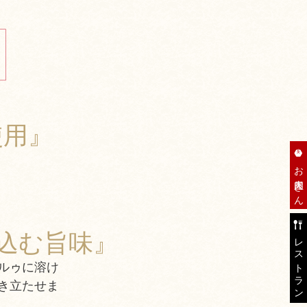
使用』
お肉屋さん
込む旨味』
レストラン
ルゥに溶け
き立たせま