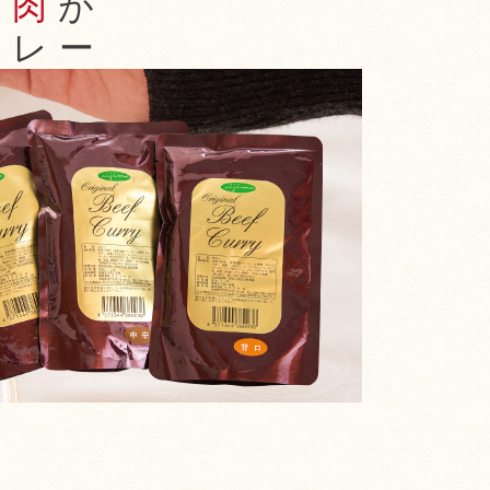
お肉
が
カレー