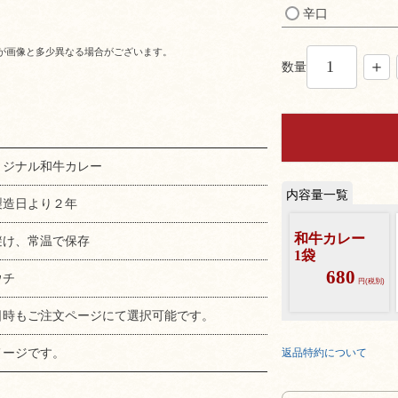
辛口
が画像と多少異なる場合がございます。
数量
リジナル和牛カレー
製造日より２年
和牛カレー
避け、常温で保存
1袋
680
ウチ
円(税別)
日時もご注文ページにて選択可能です。
メージです。
返品特約について