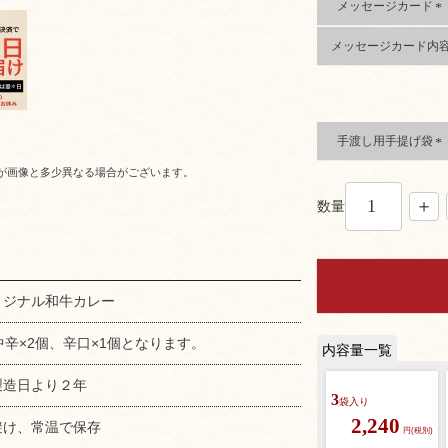
)
メッセージカード
(
メッセージカード内
必
須
)
手渡し用手提げ袋
(
が画像と多少異なる場合がございます。
必
須
数量
)
リジナル和牛カレー
中辛×2個、辛口×1個となります。
製造日より２年
3
袋入り
2,240
避け、常温で保存
円(税別)