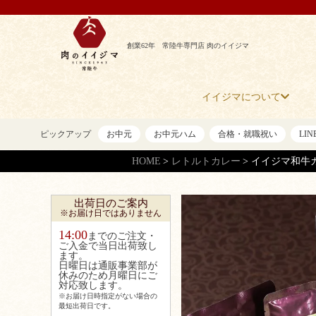
創業62年 常陸牛専門店 肉のイイジマ
イイジマについて
ピックアップ
お中元
お中元ハム
合格・就職祝い
LI
HOME
レトルトカレー
イイジマ和牛
出荷日のご案内
※お届け日ではありません
14:00
までのご注文・
ご入金で当日出荷致し
ます。
日曜日は通販事業部が
休みのため月曜日にご
対応致します。
※お届け日時指定がない場合の
最短出荷日です。