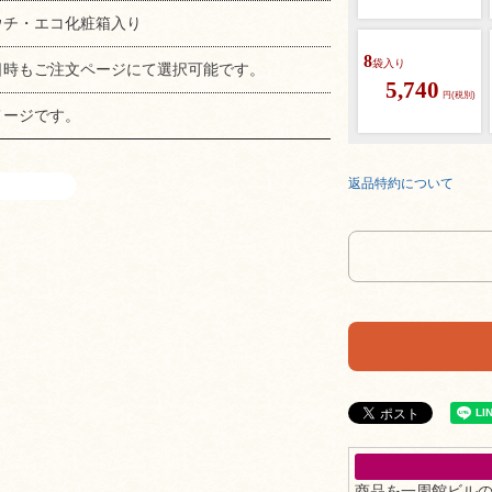
ウチ・エコ化粧箱入り
8
袋入り
日時もご注文ページにて選択可能です。
5,740
円(税別)
メージです。
返品特約について
商品を一周館ビル