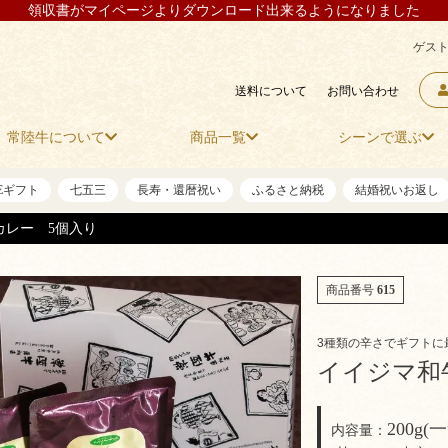
領収書がマイページよりダウンロード出来るようになりました
ゲスト
送料について
お問い合わせ
常陸牛について
商品一覧
シーンで選ぶ
NEギフト
七五三
長寿・還暦祝い
ふるさと納税
結婚祝いお返し
カレー 5個入り
商品番号
615
3種類の辛さでギフトに
イイジマ和
200g
内容量：