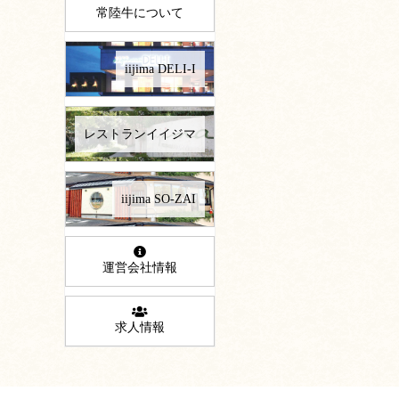
常陸牛について
iijima DELI-I
レストランイイジマ
iijima SO-ZAI
運営会社情報
求人情報