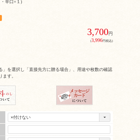
２・辛口×１)
3,700
円
3,996
(
円税込)
る」を選択し「直接先方に贈る場合」、用途や枚数の確認
ります。