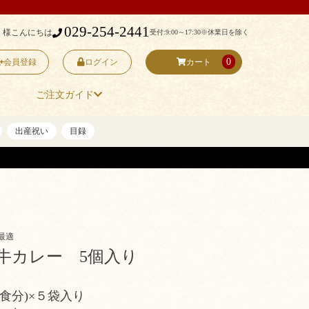
029-254-2441
 様こんにちは
受付:9:00～17:30
※休業日を除く
0
会員登録
ログイン
カート
ご注文ガイド
出産祝い
目録
最適
牛カレー 5個入り
(一食分)×５袋入り