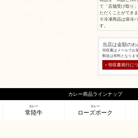
て「店舗受け取り
ただくことができ
※冷凍商品は保冷
す。
当店は金額のわ
領収書はメールでお
郵送は有料となりま
＞領収書発行に
カレー商品ラインナップ
カレー
カレー
常陸牛
ローズポーク