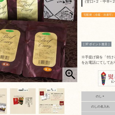
(甘口×２・中辛×
宅配便（冷蔵・冷凍可）
[
37
ポイント進呈 ]
※手提げ袋を「付け
をお電話にてしてお
のし
(
のしの名入れ
必
須