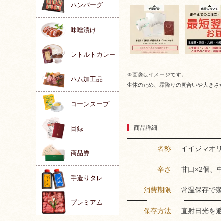
ハンバーグ
味噌漬け
レトルトカレー
※画像はイメージです。
ハム加工品
生体のため、霜降りの度合いや大きさ
コーンスープ
商品詳細
目録
名称
イイジマオ
商品券
辛さ
甘口×2個、
手造りタレ
消費期限
常温保存で
プレミアム
保存方法
直射日光を