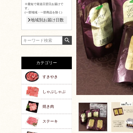
※最短で発送日翌日お届けで
す。
(一部地域・一部商品を除く)
地域別お届け日数
カテゴリー
すきやき
しゃぶしゃぶ
焼き肉
ステーキ