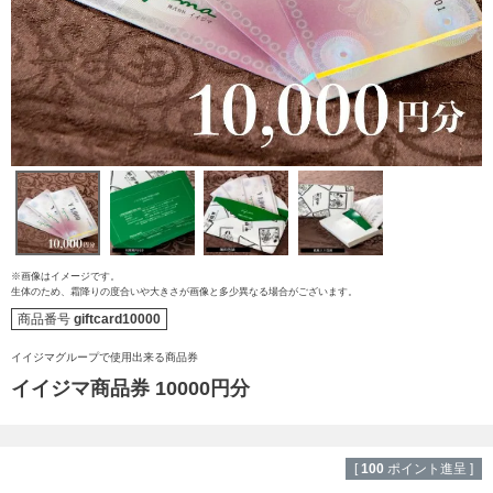
※画像はイメージです。
生体のため、霜降りの度合いや大きさが画像と多少異なる場合がございます。
ご注文ガイド
商品番号
giftcard10000
食べ方からから探す
イイジマグループで使用出来る商品券
配送・送料
イイジマ商品券 10000円分
すき焼き
熨斗・カード
しゃぶしゃぶ
[
100
ポイント進呈 ]
イイジマとは