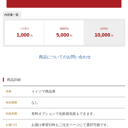
バラ売り
5000円分
1万円分
1,000
5,000
10,000
円
円
円
商品についてのお問い合わせ
商品詳細
イイジマ商品券
名称
029-254-2441
受付：9:00～17:30
(日曜日を除く)
なし
有効期限
お問合せフォーム
有料オプションで化粧箱包装もできます。
包装形態
お届け希望日時もご注文ページにて選択可能です。
お届け日