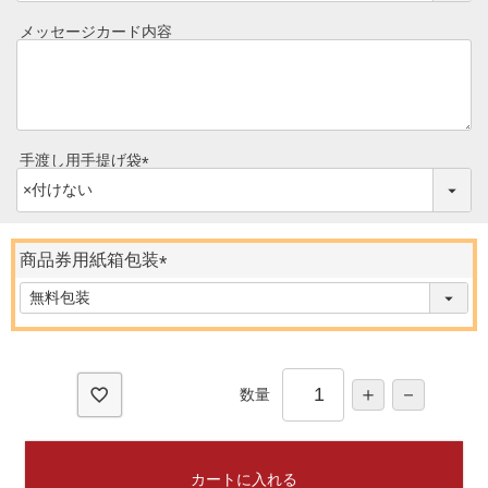
必
須
メッセージカード内容
ご予算から選ぶ
)
プレミアムギフト
牛肉部位一覧
商品券
ギフトカテゴリー一覧
手渡し用手提げ袋
(
必
須
)
商品券用紙箱包装
(
必
須
)
数量
カートに入れる