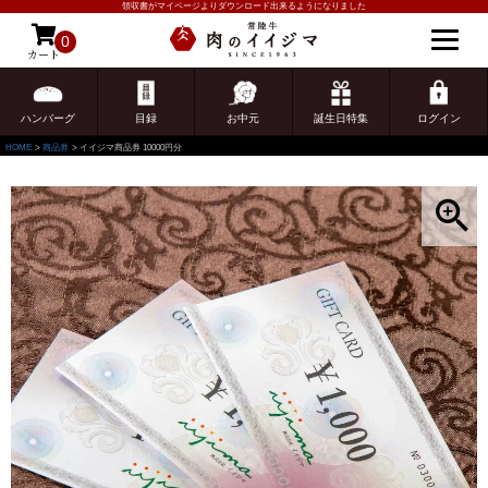
領収書がマイページよりダウンロード出来るようになりました
0
カート
ゲスト 様こんにちは
ログイン
ハンバーグ
目録
お中元
誕生日特集
ログイン
HOME
商品券
イイジマ商品券 10000円分