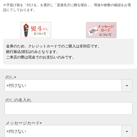
焼き肉
※手提げ袋を「付ける」を選択し「直接先方に贈る場合」、用途や枚数の確認をお電
話にてしております。
常陸牛とは？
BBQ
ショップ一覧
ステーキ
マイページ
金券のため、クレジットカードでのご購入は非対応です。
ハンバーグ
銀行振込(前払)のみとなります。
ご来店の際は現金でのお支払いのみです。
ゴルフコンペ
みそ漬け
法人の方へ
のし
レトルトカレー
(
よくある質問
必
シャルキュトリー
須
のしの名入れ
食べ方レシピ
)
コーンスープ
焼き方レシピ
目録ギフト
メッセージカード
(
レビュー一覧
手造りタレ