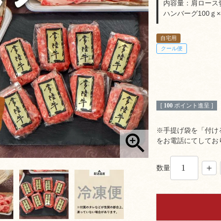
内容量：肩ロース切
ハンバーグ100ｇ×
自宅用
クール便
[
100
ポイント進呈 ]
※手提げ袋を「付け
をお電話にてしてお
数量