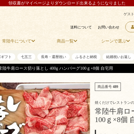
領収書がマイページよりダウンロード出来るようになりました
ゲスト
送料について
お問い合わせ
常陸牛について
商品一覧
シーンで選ぶ
NEギフト
七五三
長寿・還暦祝い
ふるさと納税
結婚祝いお返し
常陸牛肩ロース切り落とし 400g ハンバーグ100ｇ×8個 自宅用
商品番号
489
焼くだけでレストラン
常陸牛肩ロー
100ｇ×8個