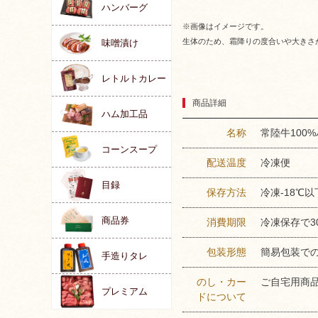
ハンバーグ
※画像はイメージです。
生体のため、霜降りの度合いや大きさ
味噌漬け
レトルトカレー
商品詳細
ハム加工品
名称
常陸牛100
コーンスープ
配送温度
冷凍便
目録
保存方法
冷凍-18℃以
商品券
消費期限
冷凍保存で3
包装形態
簡易包装で
手造りタレ
のし・カー
ご自宅用商
プレミアム
ドについて