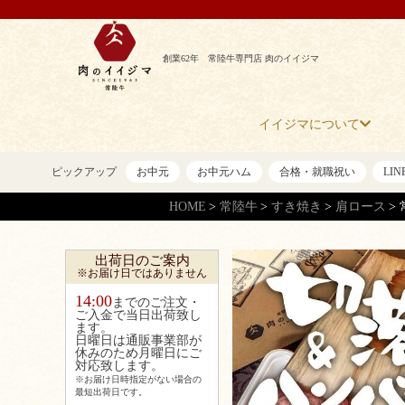
創業62年 常陸牛専門店 肉のイイジマ
イイジマについて
ピックアップ
お中元
お中元ハム
合格・就職祝い
LI
HOME
常陸牛
すき焼き
肩ロース
出荷日のご案内
※お届け日ではありません
14:00
までのご注文・
ご入金で当日出荷致し
ます。
日曜日は通販事業部が
休みのため月曜日にご
対応致します。
※お届け日時指定がない場合の
最短出荷日です。