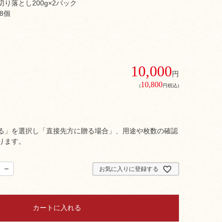
り落とし200g×2パック
8個
10,000
円
10,800
(
円税込)
る」を選択し「直接先方に贈る場合」、用途や枚数の確認
ります。
お気に入りに登録する
カートに入れる