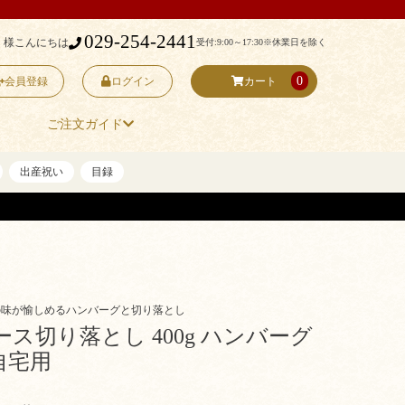
029-254-2441
 様こんにちは
受付:9:00～17:30
※休業日を除く
0
会員登録
ログイン
カート
ご注文ガイド
出産祝い
目録
の味が愉しめるハンバーグと切り落とし
ス切り落とし 400g ハンバーグ
 自宅用