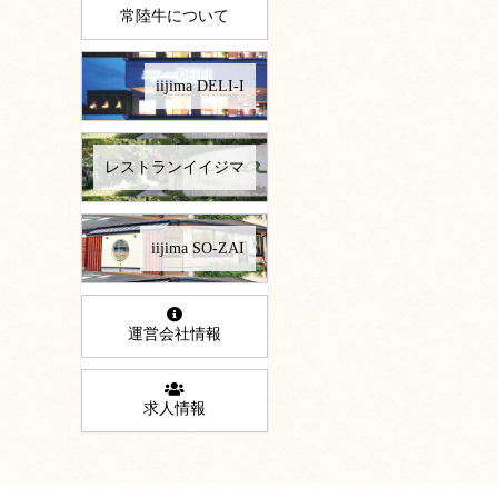
常陸牛について
iijima DELI-I
レストランイイジマ
iijima SO-ZAI
運営会社情報
求人情報