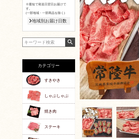
※最短で発送日翌日お届けで
す。
(一部地域・一部商品を除く)
地域別お届け日数
カテゴリー
すきやき
しゃぶしゃぶ
焼き肉
ステーキ