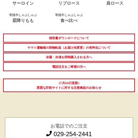
サーロイン
リブロース
肩ロース
長寿祝い
高級肉ギフト
法人ギフト
常陸牛しゃぶしゃぶ
常陸牛しゃぶしゃぶ
霜降りもも
食べ比べ
LINEギフト
ふるさと納税
領収書ダウンロードについて
ヤマト運輸様の荷物転送（お届け先変更）の有料化について
冷蔵・冷凍を同時購入される方へ
電話注文をご希望の方へ
（7月24日更新）
悪質な詐欺サイトに対する注意喚起のお知らせ
お電話でのご注文
029-254-2441