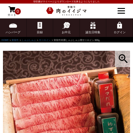
領収書がマイページよりダウンロード出来るようになりました
0
カート
ゲスト 様こんにちは
ログイン
ハンバーグ
目録
お中元
誕生日特集
ログイン
HOME
常陸牛
しゃぶしゃぶ
サーロイン
常陸牛吟撰しゃぶしゃぶ用サーロイン 600g