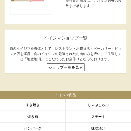
※持参用紙袋は、ご注文点数分の枚
数まで承ります。
イイジマショップ一覧
肉のイイジマを母体として、レストラン・お惣菜店・ベーカリー・ピッ
ツァ店を運営。肉のイイジマの厳選されたお肉のみを扱い、「手造り」
と「地産地消」にこだわったお店作りとなっております。
ショップ一覧を見る
イイジマ商品
すき焼き
しゃぶしゃぶ
焼き肉
ステーキ
ハンバーグ
味噌漬け