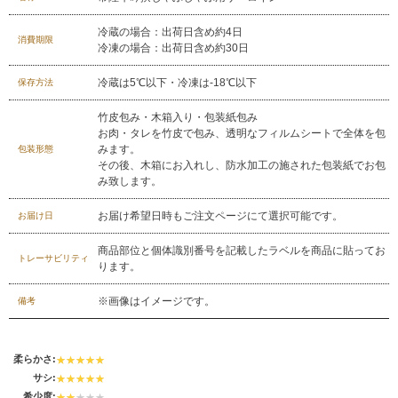
029-254-2441
受付：9:00～17:30
(日曜日を除く)
冷蔵の場合：出荷日含め約4日
消費期限
冷凍の場合：出荷日含め約30日
お問合せフォーム
冷蔵は5℃以下・冷凍は-18℃以下
保存方法
竹皮包み・木箱入り・包装紙包み
お肉・タレを竹皮で包み、透明なフィルムシートで全体を包
みます。
包装形態
その後、木箱にお入れし、防水加工の施された包装紙でお包
み致します。
お届け希望日時もご注文ページにて選択可能です。
お届け日
商品部位と個体識別番号を記載したラベルを商品に貼ってお
トレーサビリティ
ります。
※画像はイメージです。
備考
柔らかさ:
サシ:
希少度: