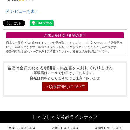
レビューを書く
ご来店受け取り希望の場合
商品を一周館ビルの肉のイイジマでお受け取りしたい方に、ご注文ページにて「店舗受け
取り」が選択できます。事前にクレジットカードでお支払いいただくことができます。
※冷凍商品は保冷バッグを必ずご持参下さいませ。※在庫切れ商品は不可です。
当店は金額のわかる明細書・納品書を同封しておりません
領収書はメールでお届けしております。
郵送は有料となりますのでご注意下さいませ
＞領収書発行について
シーン別特集
お中元ギフト
お中元ハムギフ
誕生日ギフト
ト
しゃぶしゃぶ商品ラインナップ
出産内祝い
結婚内祝い
法事・香典返し
常陸牛しゃぶしゃぶ
常陸牛しゃぶしゃぶ
常陸牛しゃぶしゃぶ