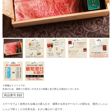
ご注文ガイド
※画像はイメージです。
生体のため、霜降りの度合いや大きさが画像と多少異なる場合がございます。
食べ方からから探す
商品番号
212
配送・送料
ステーキでよく使用される極上の柔らかさ・濃厚さを誇るサーロインの部位を、贅沢にしゃぶ
すき焼き
しゃぶで味うことの出来る品。まさに極上の一品です。
熨斗・カード