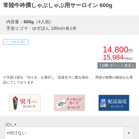
常陸牛吟撰しゃぶしゃぶ用サーロイン 600g
しゃぶしゃぶ
イイジマとは
内容量：
600g
（4人前)
焼き肉
手造りゴマ・ゆずぽん 180ml×各1本
常陸牛とは？
BBQ
クール便でお届け
ショップ一覧
14,800
円
ステーキ
15,984
(
円税込)
マイページ
[
148
ポイント進呈 ]
ハンバーグ
ゴルフコンペ
※手提げ袋を「付ける」を選択し「直接先方に贈る場合」、用途や枚数の確認をお電
みそ漬け
話にてしております。
法人の方へ
レトルトカレー
よくある質問
シャルキュトリー
食べ方レシピ
のし
コーンスープ
(
焼き方レシピ