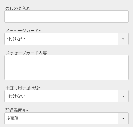
必
目録ギフト
須
のしの名入れ
レビュー一覧
)
手造りタレ
ご予算から選ぶ
メッセージカード
プレミアムギフト
(
牛肉部位一覧
必
商品券
須
メッセージカード内容
)
ギフトカテゴリー一覧
手渡し用手提げ袋
(
必
須
配送温度帯
)
(
必
須