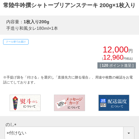
常陸牛吟撰シャトーブリアンステーキ 200g×1枚入り
しゃぶしゃぶ
イイジマとは
内容量：
1枚入り200g
焼き肉
手造り和風タレ180ml×1本
常陸牛とは？
BBQ
クール便でお届け
ショップ一覧
12,000
円
ステーキ
12,960
(
円税込)
マイページ
[
120
ポイント進呈 ]
ハンバーグ
ゴルフコンペ
※手提げ袋を「付ける」を選択し「直接先方に贈る場合」、用途や枚数の確認をお電
みそ漬け
話にてしております。
法人の方へ
レトルトカレー
よくある質問
シャルキュトリー
食べ方レシピ
のし
コーンスープ
(
焼き方レシピ