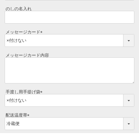
必
目録ギフト
須
のしの名入れ
レビュー一覧
)
手造りタレ
ご予算から選ぶ
メッセージカード
プレミアムギフト
(
牛肉部位一覧
必
商品券
須
メッセージカード内容
)
ギフトカテゴリー一覧
手渡し用手提げ袋
(
必
須
配送温度帯
)
(
必
須