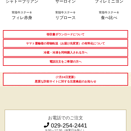
シャトーブリアン
サーロイン
フィレミニヨン
長寿祝い
高級肉ギフト
法人ギフト
常陸牛ステーキ
常陸牛ステーキ
常陸牛ステーキ
フィレ赤身
リブロース
食べ比べ
LINEギフト
ふるさと納税
領収書ダウンロードについて
ヤマト運輸様の荷物転送（お届け先変更）の有料化について
冷蔵・冷凍を同時購入される方へ
電話注文をご希望の方へ
（7月24日更新）
悪質な詐欺サイトに対する注意喚起のお知らせ
お電話でのご注文
029-254-2441
9:00～17:30（休業日を除く）