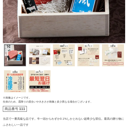
ご注文ガイド
※画像はイメージです。
生体のため、霜降りの度合いや大きさが画像と多少異なる場合がございます。
食べ方からから探す
商品番号
111
配送・送料
当店で一番高級な品です。牛一頭からわずか0.1%しかとれない超希少な部位。最高の贈り物に
すき焼き
ふさわしい一品です
熨斗・カード