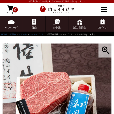
領収書がマイページよりダウンロード出来るようになりました
0
カート
ゲスト 様こんにちは
ログイン
ハンバーグ
目録
お中元
誕生日特集
ログイン
HOME
常陸牛
ステーキ
シャトーブリアン
常陸牛吟撰シャトーブリアンステーキ 200g×1枚入り