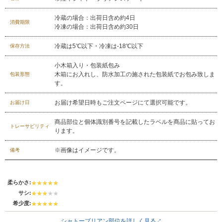
受付：9:00～17:30
(日曜日を除く)
冷蔵の場合：出荷日含め約4日
消費期限
冷凍の場合：出荷日含め約30日
お問合せフォーム
冷蔵は5℃以下・冷凍は-18℃以下
保存方法
小木箱入り・包装紙包み
木箱にお入れし、防水加工の施された包装紙でお包み致しま
包装形態
す。
お届け希望日時もご注文ページにて選択可能です。
お届け日
商品部位と個体識別番号を記載したラベルを商品に貼ってお
トレーサビリティ
ります。
※画像はイメージです。
備考
柔らかさ:
サシ:
希少度:
シャトーブリアン部位を詳しく見る