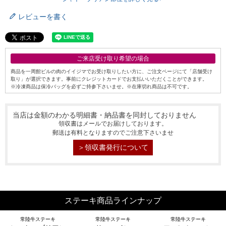
レビューを書く
ご来店受け取り希望の場合
商品を一周館ビルの肉のイイジマでお受け取りしたい方に、ご注文ページにて「店舗受け
取り」が選択できます。事前にクレジットカードでお支払いいただくことができます。
※冷凍商品は保冷バッグを必ずご持参下さいませ。※在庫切れ商品は不可です。
当店は金額のわかる明細書・納品書を同封しておりません
領収書はメールでお届けしております。
郵送は有料となりますのでご注意下さいませ
＞領収書発行について
シーン別特集
お中元ギフト
お中元ハムギフ
誕生日ギフト
ト
ステーキ商品ラインナップ
出産内祝い
結婚内祝い
法事・香典返し
常陸牛ステーキ
常陸牛ステーキ
常陸牛ステーキ