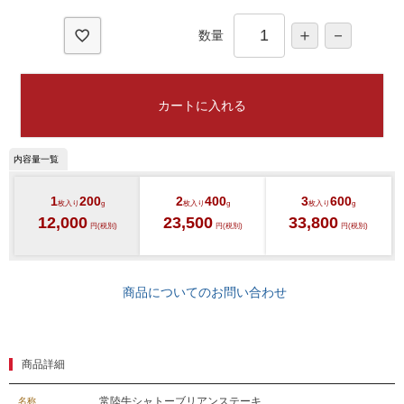
)
数量
カートに入れる
1
200
2
400
3
600
枚入り
g
枚入り
g
枚入り
g
12,000
23,500
33,800
円(税別)
円(税別)
円(税別)
商品についてのお問い合わせ
商品詳細
029-254-2441
常陸牛シャトーブリアンステーキ
名称