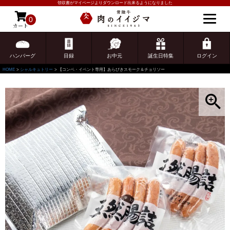
領収書がマイページよりダウンロード出来るようになりました
0
カート
ゲスト 様こんにちは
ログイン
ハンバーグ
目録
お中元
誕生日特集
ログイン
HOME
シャルキュトリー
【コンペ・イベント専用】あらびきスモーク＆チョリソー