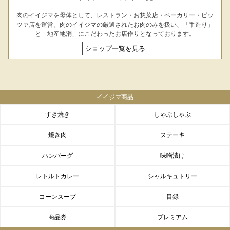
肉のイイジマを母体として、レストラン・お惣菜店・ベーカリー・ピッ
ツァ店を運営。肉のイイジマの厳選されたお肉のみを扱い、「手造り」
と「地産地消」にこだわったお店作りとなっております。
ショップ一覧を見る
イイジマ商品
すき焼き
しゃぶしゃぶ
焼き肉
ステーキ
ハンバーグ
味噌漬け
レトルトカレー
シャルキュトリー
コーンスープ
目録
商品券
プレミアム