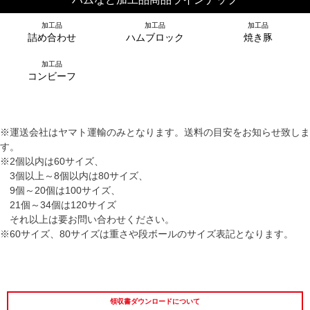
加工品
加工品
加工品
詰め合わせ
ハムブロック
焼き豚
加工品
コンビーフ
※運送会社はヤマト運輸のみとなります。送料の目安をお知らせ致しま
す。
※2個以内は60サイズ、
シーン別特集
3個以上～8個以内は80サイズ、
9個～20個は100サイズ、
お中元ギフト
お中元ハムギフ
誕生日ギフト
21個～34個は120サイズ
ト
それ以上は要お問い合わせください。
※60サイズ、80サイズは重さや段ボールのサイズ表記となります。
出産内祝い
結婚内祝い
法事・香典返し
長寿祝い
高級肉ギフト
法人ギフト
領収書ダウンロードについて