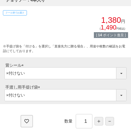
チョリソー：4本入り
しゃぶしゃぶ
イイジマとは
クール便でお届け
焼き肉
1,380
円
常陸牛とは？
1,490
BBQ
(
円税込)
[
14
ポイント進呈 ]
ショップ一覧
ステーキ
※手提げ袋を「付ける」を選択し「直接先方に贈る場合」、用途や枚数の確認をお電
話にてしております。
マイページ
ハンバーグ
賞シール
ゴルフコンペ
みそ漬け
(
必
法人の方へ
レトルトカレー
須
手渡し用手提げ袋
)
よくある質問
(
シャルキュトリー
必
須
食べ方レシピ
コーンスープ
)
数量
焼き方レシピ
目録ギフト