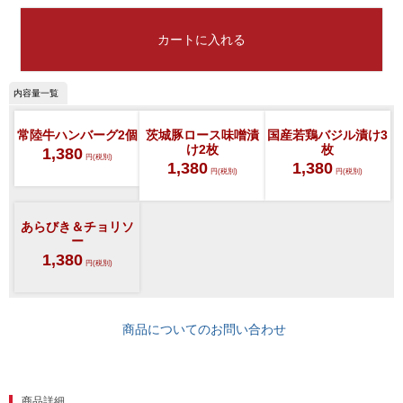
レビュー一覧
手造りタレ
カートに入れる
ご予算から選ぶ
プレミアムギフト
牛肉部位一覧
商品券
常陸牛ハンバーグ2個
茨城豚ロース味噌漬
国産若鶏バジル漬け3
け2枚
枚
1,380
ギフトカテゴリー一覧
円(税別)
1,380
1,380
円(税別)
円(税別)
あらびき＆チョリソ
ー
1,380
円(税別)
商品についてのお問い合わせ
商品詳細