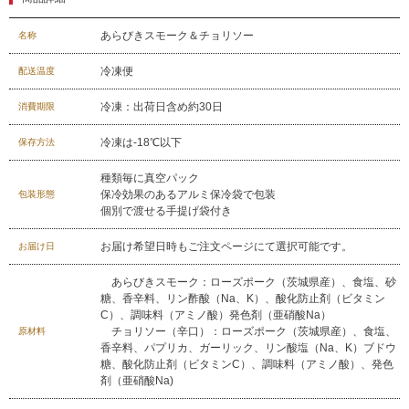
あらびきスモーク＆チョリソー
名称
冷凍便
配送温度
冷凍：出荷日含め約30日
消費期限
冷凍は-18℃以下
保存方法
種類毎に真空パック
保冷効果のあるアルミ保冷袋で包装
包装形態
個別で渡せる手提げ袋付き
お届け希望日時もご注文ページにて選択可能です。
お届け日
あらびきスモーク：ローズポーク（茨城県産）、食塩、砂
糖、香辛料、リン酢酸（Na、K）、酸化防止剤（ビタミン
C）、調味料（アミノ酸）発色剤（亜硝酸Na）
チョリソー（辛口）：ローズポーク（茨城県産）、食塩、
原材料
香辛料、パプリカ、ガーリック、リン酸塩（Na、K）ブドウ
糖、酸化防止剤（ビタミンC）、調味料（アミノ酸）、発色
029-254-2441
剤（亜硝酸Na)
受付：9:00～17:30
(日曜日を除く)