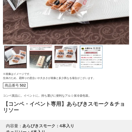
※画像はイメージです。
生体のため、霜降りの度合いや大きさが画像と多少異なる場合がございます。
商品番号
502
ご注文ガイド
コンペ賞品に。イベントに。持ち運びに便利なアルミ保冷袋包装。
【コンペ・イベント専用】あらびきスモーク＆チョ
食べ方からから探す
配送・送料
リソー
すき焼き
熨斗・カード
内容量：
あらびきスモーク：4本入り