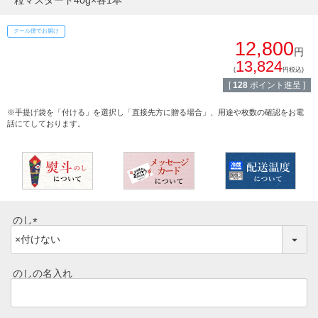
粒マスタード40g×各1本
しゃぶしゃぶ
イイジマとは
クール便でお届け
12,800
焼き肉
円
13,824
常陸牛とは？
(
円税込)
BBQ
[
128
ポイント進呈 ]
ショップ一覧
ステーキ
※手提げ袋を「付ける」を選択し「直接先方に贈る場合」、用途や枚数の確認をお電
話にてしております。
マイページ
ハンバーグ
ゴルフコンペ
みそ漬け
法人の方へ
レトルトカレー
のし
よくある質問
(
シャルキュトリー
必
須
食べ方レシピ
のしの名入れ
コーンスープ
)
焼き方レシピ
目録ギフト