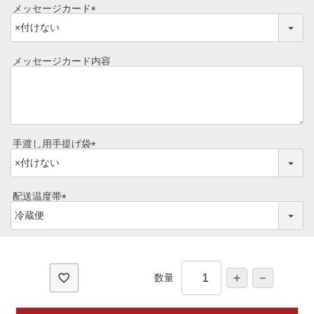
メッセージカード
レビュー一覧
(
手造りタレ
必
ご予算から選ぶ
須
メッセージカード内容
プレミアムギフト
)
牛肉部位一覧
商品券
ギフトカテゴリー一覧
手渡し用手提げ袋
(
必
須
配送温度帯
)
(
必
須
)
数量