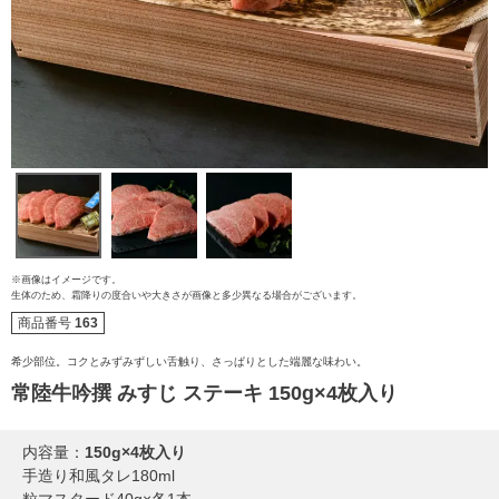
※画像はイメージです。
生体のため、霜降りの度合いや大きさが画像と多少異なる場合がございます。
商品番号
163
ご注文ガイド
希少部位。コクとみずみずしい舌触り、さっぱりとした端麗な味わい。
常陸牛吟撰 みすじ ステーキ 150g×4枚入り
食べ方からから探す
配送・送料
内容量：
150g×4枚入り
すき焼き
手造り和風タレ180ml
熨斗・カード