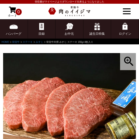
領収書がマイページよりダウンロード出来るようになりました
0
カート
ゲスト 様こんにちは
ログイン
ハンバーグ
目録
お中元
誕生日特集
ログイン
HOME
常陸牛
ステーキ
みすじ
常陸牛吟撰 みすじ ステーキ 150g×4枚入り