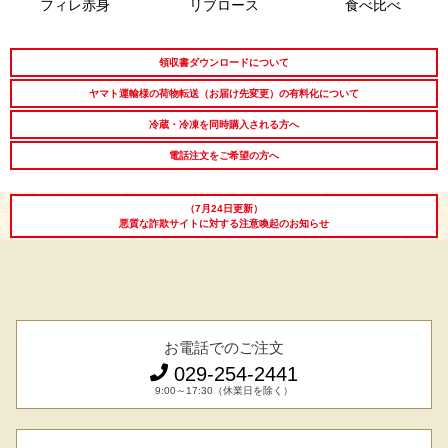
フィレ赤身
リブロース
食べ比べ
LINEギフト
ふるさと納税
領収書ダウンロードについて
ヤマト運輸様の荷物転送（お届け先変更）の有料化について
冷蔵・冷凍を同時購入される方へ
電話注文をご希望の方へ
（7月24日更新）
悪質な詐欺サイトに対する注意喚起のお知らせ
お電話でのご注文
029-254-2441
9:00～17:30（休業日を除く）