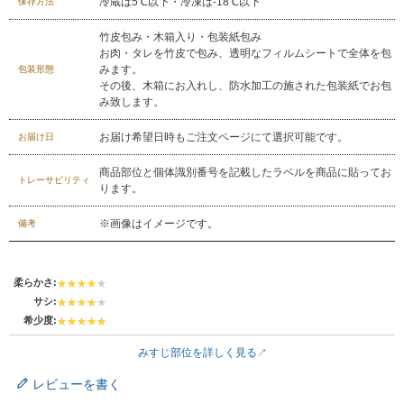
冷蔵は5℃以下・冷凍は-18℃以下
保存方法
受付：9:00～17:30
(日曜日を除く)
お問合せフォーム
竹皮包み・木箱入り・包装紙包み
お肉・タレを竹皮で包み、透明なフィルムシートで全体を包
みます。
包装形態
その後、木箱にお入れし、防水加工の施された包装紙でお包
み致します。
お届け希望日時もご注文ページにて選択可能です。
お届け日
商品部位と個体識別番号を記載したラベルを商品に貼ってお
トレーサビリティ
ります。
※画像はイメージです。
備考
柔らかさ:
サシ:
希少度:
みすじ部位を詳しく見る
レビューを書く