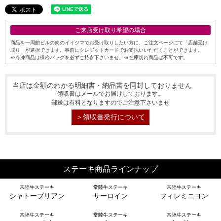
ご来店受け取り希望の場合
商品を一周館ビルの肉のイイジマでお受け取りしたい方に、ご注文ページにて「店舗受け
取り」が選択できます。事前にクレジットカードでお支払いいただくことができます。
※冷凍商品は保冷バッグを必ずご持参下さいませ。※在庫切れ商品は不可です。
当店は金額のわかる明細書・納品書を同封しておりません
領収書はメールでお届けしております。
郵送は有料となりますのでご注意下さいませ
＞領収書発行について
シーン別特集
お中元ギフト
お中元ハムギフ
誕生日ギフト
ト
ステーキ商品ラインナップ
常陸牛ステーキ
常陸牛ステーキ
常陸牛ステーキ
出産内祝い
結婚内祝い
法事・香典返し
シャトーブリアン
サーロイン
フィレミニヨン
常陸牛ステーキ
常陸牛ステーキ
常陸牛ステーキ
長寿祝い
高級肉ギフト
法人ギフト