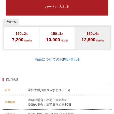
カートに入れる
150
2
150
3
150
4
g×
枚
g×
枚
g×
枚
7,200
10,000
12,800
円(税別)
円(税別)
円(税別)
商品についてのお問い合わせ
商品詳細
常陸牛希少部位みすじステーキ
名称
冷蔵の場合：出荷日含め約4日
消費期限
冷凍の場合：出荷日含め約30日
029-254-2441