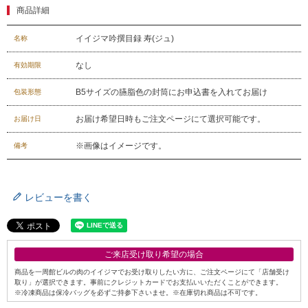
商品詳細
イイジマ吟撰目録 寿(ジュ)
名称
なし
有効期限
B5サイズの臙脂色の封筒にお申込書を入れてお届け
包装形態
お届け希望日時もご注文ページにて選択可能です。
お届け日
※画像はイメージです。
備考
レビューを書く
ご来店受け取り希望の場合
商品を一周館ビルの肉のイイジマでお受け取りしたい方に、ご注文ページにて「店舗受け
取り」が選択できます。事前にクレジットカードでお支払いいただくことができます。
※冷凍商品は保冷バッグを必ずご持参下さいませ。※在庫切れ商品は不可です。