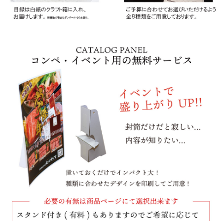
シーン別特集
お中元ギフト
お中元ハムギフ
誕生日ギフト
ト
出産内祝い
結婚内祝い
法事・香典返し
長寿祝い
高級肉ギフト
法人ギフト
LINEギフト
ふるさと納税