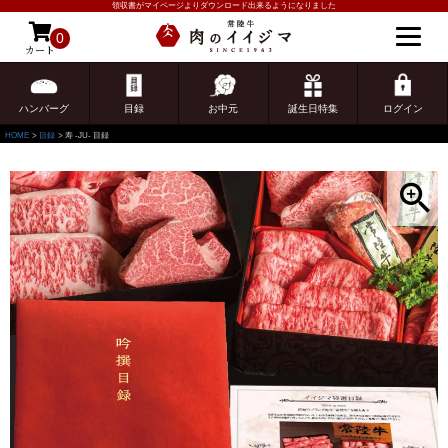
領収書がマイページよりダウンロード出来るようになりました
0
カート
ゲスト 様こんにちは
ログイン
ハンバーグ
目録
お中元
誕生日特集
ログイン
HOME
目録
寿 -JU- 目録