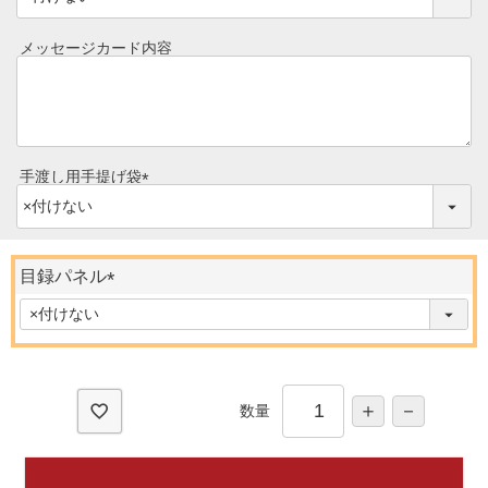
ゴルフコンペ
必
みそ漬け
須
メッセージカード内容
法人の方へ
)
レトルトカレー
よくある質問
シャルキュトリー
食べ方レシピ
手渡し用手提げ袋
コーンスープ
(
焼き方レシピ
必
目録ギフト
須
レビュー一覧
)
目録パネル
手造りタレ
(
ご予算から選ぶ
必
プレミアムギフト
須
牛肉部位一覧
)
商品券
数量
ギフトカテゴリー一覧