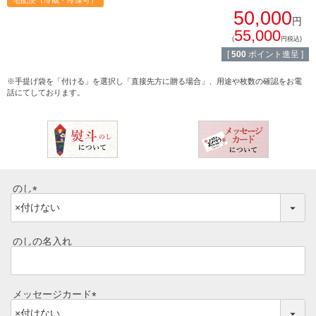
宅配便（冷蔵・冷凍可）
50,000
円
55,000
(
円税込)
[
500
ポイント進呈 ]
ご注文ガイド
※手提げ袋を「付ける」を選択し「直接先方に贈る場合」、用途や枚数の確認をお電
話にてしております。
食べ方からから探す
配送・送料
すき焼き
熨斗・カード
しゃぶしゃぶ
イイジマとは
のし
焼き肉
(
常陸牛とは？
必
BBQ
須
のしの名入れ
)
ショップ一覧
ステーキ
マイページ
メッセージカード
ハンバーグ
(