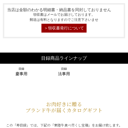
当店は金額のわかる明細書・納品書を同封しておりません
領収書はメールでお届けしております。
郵送は有料となりますのでご注意下さいませ
＞領収書発行について
目録商品ラインナップ
目録
目録
慶事用
法事用
お肉好きに贈る
ブランド牛が届くカタログギフト
029-254-2441
この「寿目録」では、下記の「常陸牛食べ尽くし宝箱」をお届け致します。
受付：9:00～17:30
(日曜日を除く)