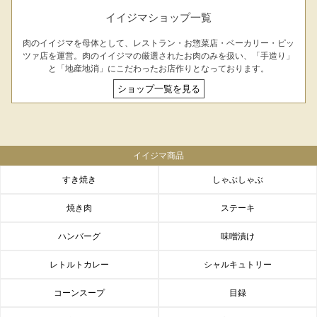
イイジマショップ一覧
肉のイイジマを母体として、レストラン・お惣菜店・ベーカリー・ピッ
ツァ店を運営。肉のイイジマの厳選されたお肉のみを扱い、「手造り」
と「地産地消」にこだわったお店作りとなっております。
ショップ一覧を見る
イイジマ商品
すき焼き
しゃぶしゃぶ
焼き肉
ステーキ
ハンバーグ
味噌漬け
レトルトカレー
シャルキュトリー
コーンスープ
目録
FACEBOOK
twitter
instagram
LINE