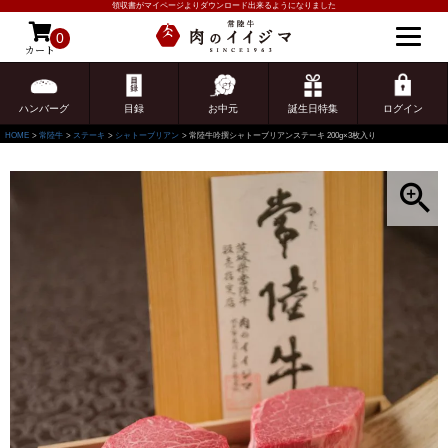
領収書がマイページよりダウンロード出来るようになりました
0
カート
ゲスト 様こんにちは
ログイン
ハンバーグ
目録
お中元
誕生日特集
ログイン
HOME
常陸牛
ステーキ
シャトーブリアン
常陸牛吟撰シャトーブリアンステーキ 200g×3枚入り