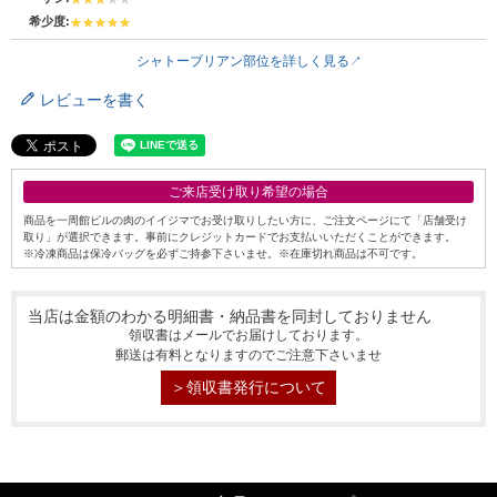
希少度:
シャトーブリアン部位を詳しく見る
レビューを書く
ご来店受け取り希望の場合
商品を一周館ビルの肉のイイジマでお受け取りしたい方に、ご注文ページにて「店舗受け
取り」が選択できます。事前にクレジットカードでお支払いいただくことができます。
※冷凍商品は保冷バッグを必ずご持参下さいませ。※在庫切れ商品は不可です。
当店は金額のわかる明細書・納品書を同封しておりません
領収書はメールでお届けしております。
郵送は有料となりますのでご注意下さいませ
シーン別特集
＞領収書発行について
お中元ギフト
お中元ハムギフ
誕生日ギフト
ト
出産内祝い
結婚内祝い
法事・香典返し