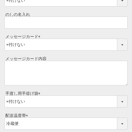
(
目録ギフト
必
須
レビュー一覧
のしの名入れ
)
手造りタレ
ご予算から選ぶ
プレミアムギフト
メッセージカード
牛肉部位一覧
(
商品券
必
須
メッセージカード内容
ギフトカテゴリー一覧
)
手渡し用手提げ袋
(
必
須
配送温度帯
)
(
必