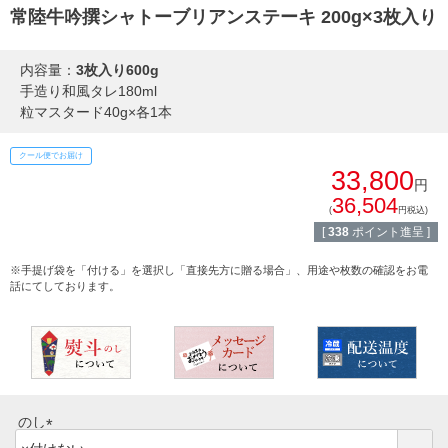
熨斗・カード
常陸牛吟撰シャトーブリアンステーキ 200g×3枚入り
しゃぶしゃぶ
イイジマとは
内容量：
3枚入り600g
焼き肉
手造り和風タレ180ml
常陸牛とは？
粒マスタード40g×各1本
BBQ
クール便でお届け
ショップ一覧
33,800
ステーキ
円
36,504
マイページ
(
円税込)
ハンバーグ
[
338
ポイント進呈 ]
ゴルフコンペ
※手提げ袋を「付ける」を選択し「直接先方に贈る場合」、用途や枚数の確認をお電
みそ漬け
話にてしております。
法人の方へ
レトルトカレー
よくある質問
シャルキュトリー
食べ方レシピ
コーンスープ
のし
焼き方レシピ