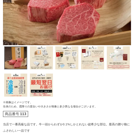
ご注文ガイド
※画像はイメージです。
生体のため、霜降りの度合いや大きさが画像と多少異なる場合がございます。
商品番号
113
食べ方からから探す
配送・送料
当店で一番高級な品です。牛一頭からわずか0.1%しかとれない超希少な部位。最高の贈り物に
すき焼き
ふさわしい一品です