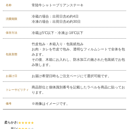
029-254-2441
常陸牛シャトーブリアンステーキ
名称
受付：9:00～17:30
(日曜日を除く)
冷蔵の場合：出荷日含め約4日
消費期限
お問合せフォーム
冷凍の場合：出荷日含め約30日
冷蔵は5℃以下・冷凍は-18℃以下
保存方法
竹皮包み・木箱入り・包装紙包み
お肉・タレを竹皮で包み、透明なフィルムシートで全体を包
みます。
包装形態
その後、木箱にお入れし、防水加工の施された包装紙でお包
み致します。
お届け希望日時もご注文ページにて選択可能です。
お届け日
商品部位と個体識別番号を記載したラベルを商品に貼ってお
トレーサビリティ
ります。
※画像はイメージです。
備考
柔らかさ:
サシ: