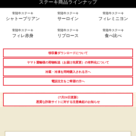
ステーキ商品ラインナップ
常陸牛ステーキ
常陸牛ステーキ
常陸牛ステーキ
長寿祝い
高級肉ギフト
法人ギフト
シャトーブリアン
サーロイン
フィレミニヨン
LINEギフト
ふるさと納税
常陸牛ステーキ
常陸牛ステーキ
常陸牛ステーキ
フィレ赤身
リブロース
食べ比べ
領収書ダウンロードについて
ヤマト運輸様の荷物転送（お届け先変更）の有料化について
冷蔵・冷凍を同時購入される方へ
電話注文をご希望の方へ
（7月24日更新）
悪質な詐欺サイトに対する注意喚起のお知らせ