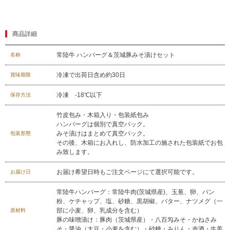
商品詳細
常陸牛 ハンバーグ＆茨城豚みそ漬けセット
名称
冷凍で出荷日含め約30日
賞味期限
冷凍 -18℃以下
保存方法
竹皮包み・木箱入り・包装紙包み
029-254-2441
ハンバーグは個別で真空パック。
みそ漬けはまとめて真空パック。
包装形態
受付：9:00～17:30
(日曜日を除く)
その後、木箱にお入れし、防水加工の施された包装紙でお包
み致します。
お問合せフォーム
お届け希望日時もご注文ページにて選択可能です。
お届け日
常陸牛ハンバーグ：常陸牛肉(茨城県産)、玉葱、卵、パン
粉、ケチャップ、塩、砂糖、黒胡椒、バター、ナツメグ（一
部に小麦、卵、乳成分を含む）
原材料
豚の味噌漬け：豚肉（茨城県産）・八百匁みそ・かねさみ
そ・醤油（大豆・小麦を含む）・砂糖・みりん・赤酒・生姜