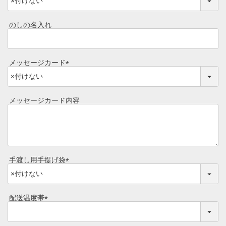
(
よくある質問
必
シャルキュトリー
須
のしの名入れ
)
食べ方レシピ
コーンスープ
焼き方レシピ
メッセージカード
目録ギフト
(
レビュー一覧
必
手造りタレ
須
メッセージカード内容
ご予算から選ぶ
)
プレミアムギフト
牛肉部位一覧
商品券
手渡し用手提げ袋
ギフトカテゴリー一覧
(
必
須
配送温度帯
)
(
必