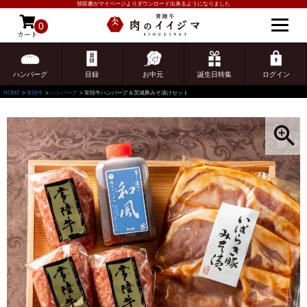
領収書がマイページよりダウンロード出来るようになりました
0
カート
ゲスト 様こんにちは
ログイン
ハンバーグ
目録
お中元
誕生日特集
ログイン
HOME
常陸牛
ハンバーグ
常陸牛ハンバーグ＆茨城豚みそ漬けセット