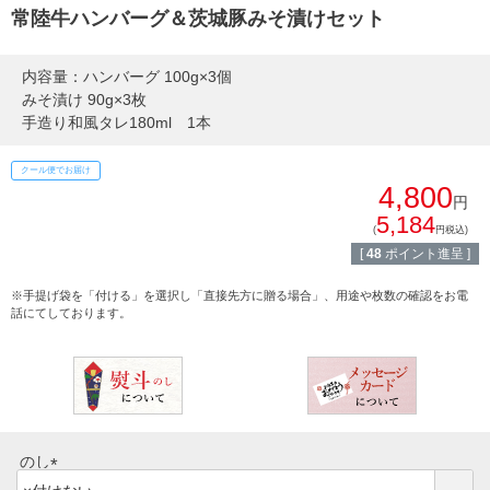
ご注文ガイド
常陸牛ハンバーグ＆茨城豚みそ漬けセット
食べ方からから探す
配送・送料
内容量：ハンバーグ 100g×3個
みそ漬け 90g×3枚
すき焼き
手造り和風タレ180ml 1本
熨斗・カード
しゃぶしゃぶ
クール便でお届け
イイジマとは
4,800
円
焼き肉
5,184
(
円税込)
常陸牛とは？
[
48
ポイント進呈 ]
BBQ
※手提げ袋を「付ける」を選択し「直接先方に贈る場合」、用途や枚数の確認をお電
ショップ一覧
話にてしております。
ステーキ
マイページ
ハンバーグ
ゴルフコンペ
みそ漬け
法人の方へ
のし
レトルトカレー