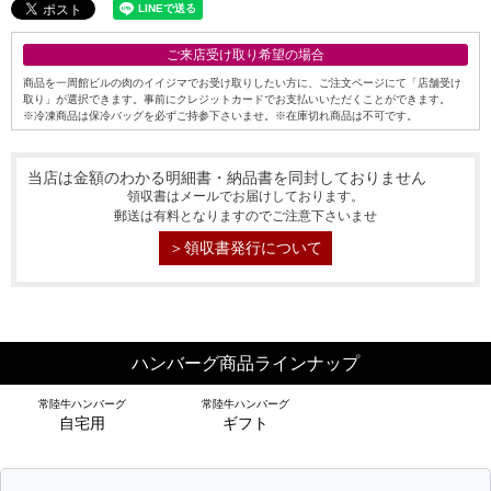
ご来店受け取り希望の場合
商品を一周館ビルの肉のイイジマでお受け取りしたい方に、ご注文ページにて「店舗受け
取り」が選択できます。事前にクレジットカードでお支払いいただくことができます。
※冷凍商品は保冷バッグを必ずご持参下さいませ。※在庫切れ商品は不可です。
当店は金額のわかる明細書・納品書を同封しておりません
領収書はメールでお届けしております。
郵送は有料となりますのでご注意下さいませ
シーン別特集
＞領収書発行について
お中元ギフト
お中元ハムギフ
誕生日ギフト
ト
ハンバーグ商品ラインナップ
出産内祝い
結婚内祝い
法事・香典返し
常陸牛ハンバーグ
常陸牛ハンバーグ
長寿祝い
高級肉ギフト
法人ギフト
自宅用
ギフト
LINEギフト
ふるさと納税