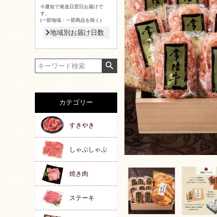
※最短で発送日翌日お届けで
す。
(一部地域・一部商品を除く)
地域別お届け日数
カテゴリー
すきやき
しゃぶしゃぶ
焼き肉
ステーキ