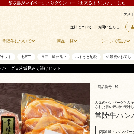
領収書がマイページよりダウンロード出来るようになりました
ゲスト
送料について
お問い合わせ
常陸牛について
商品一覧
シーンで選ぶ
NEギフト
七五三
長寿・還暦祝い
ふるさと納税
結婚祝いお返し
ンバーグ＆茨城豚みそ漬けセット
商品番号
430
人気のハンバーグとみそ
された豚の茨城の美味
常陸牛ハン
内容量：ハンバーグ 