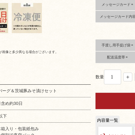
)
メッセージカード
(
メッセージカード内
必
須
)
手渡し用手提げ袋
(
が画像と多少異なる場合がございます。
配送温度帯
必
須
(
)
必
須
数量
)
バーグ＆茨城豚みそ漬けセット
含め約30日
以下
木箱入り・包装紙包み