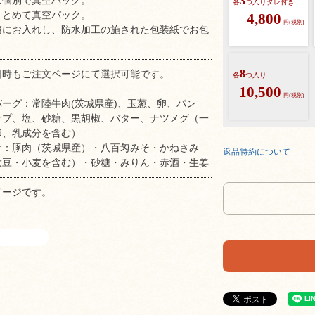
3
は個別で真空パック。
各
つ入り
タレ付き
まとめて真空パック。
4,800
円(税別)
箱にお入れし、防水加工の施された包装紙でお包
。
8
日時もご注文ページにて選択可能です。
各
つ入り
10,500
円(税別)
ーグ：常陸牛肉(茨城県産)、玉葱、卵、パン
ップ、塩、砂糖、黒胡椒、バター、ナツメグ（一
卵、乳成分を含む）
け：豚肉（茨城県産）・八百匁みそ・かねさみ
返品特約について
大豆・小麦を含む）・砂糖・みりん・赤酒・生姜
メージです。