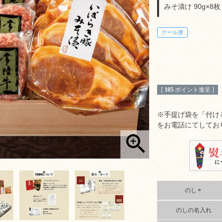
みそ漬け 90g×8枚
クール便
[
105
ポイント進呈 ]
※手提げ袋を「付け
をお電話にてしてお
のし
(
のしの名入れ
必
須