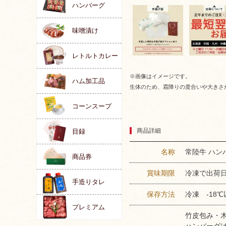
ハンバーグ
味噌漬け
レトルトカレー
※画像はイメージです。
ハム加工品
生体のため、霜降りの度合いや大きさ
コーンスープ
商品詳細
目録
名称
常陸牛 ハン
商品券
賞味期限
冷凍で出荷日
手造りタレ
保存方法
冷凍 -18℃
プレミアム
竹皮包み・