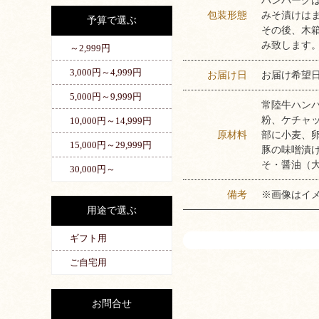
ハンバーグ
包装形態
みそ漬けは
予算で選ぶ
その後、木
み致します
～2,999円
3,000円～4,999円
お届け日
お届け希望
5,000円～9,999円
常陸牛ハンバ
粉、ケチャ
10,000円～14,999円
原材料
部に小麦、
15,000円～29,999円
豚の味噌漬
そ・醤油（
30,000円～
備考
※画像はイ
用途で選ぶ
ギフト用
ご自宅用
お問合せ