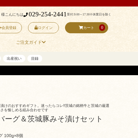
029-254-2441
 様こんにちは
受付:9:00～17:30
※休業日を除く
0
会員登録
ログイン
カート
ご注文ガイド
出産祝い
目録
漬けのおすすめギフト。迷ったらコレ!!茨城の銘柄牛と茨城の厳選
しさを愉しめる組み合わせです
バーグ＆茨城豚みそ漬けセット
100g×8個