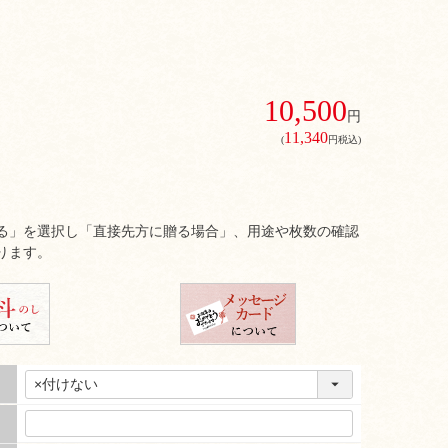
10,500
円
11,340
(
円税込)
る」を選択し「直接先方に贈る場合」、用途や枚数の確認
ります。