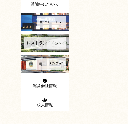
常陸牛について
iijima DELI-I
レストランイイジマ
iijima SO-ZAI
運営会社情報
求人情報