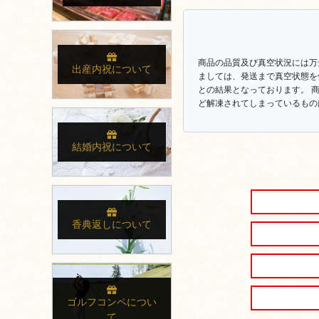
商品の品質及び真空状況には万
出産内祝について
ましては、発送まで真空状態を
との結果となっております。 
ど解凍されてしまっているもの
結婚内祝について
香典返しについて
ゴルフコンペについ
て