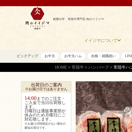
創業62年 常陸牛専門店 肉のイイジマ
イイジマについて
ピックアップ
お中元
お中元ハム
合格・就職祝い
LI
HOME
常陸牛
ハンバーグ
常陸牛ハ
出荷日のご案内
※お届け日ではありません
14:00
までのご注文・
ご入金で当日出荷致し
ます。
日曜日は通販事業部が
休みのため月曜日にご
対応致します。
※お届け日時指定がない場合の
最短出荷日です。