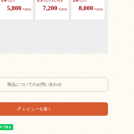
4
5
6
各
つ入り
各
つ入り
タレ付き
各
つ入り
5,800
7,200
8,000
円(税別)
円(税別)
円(税別)
商品についてのお問い合わせ
レビューを書く