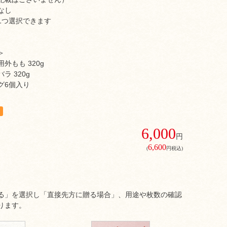
なし
1つ選択できます
＞
外もも 320g
ラ 320g
グ6個入り
6,000
円
6,600
(
円税込)
る」を選択し「直接先方に贈る場合」、用途や枚数の確認
ります。