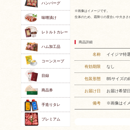
ハンバーグ
※画像はイメージです。
生体のため、霜降りの度合いや大きさ
味噌漬け
レトルトカレー
商品詳細
ハム加工品
名称
イイジマ特選
コーンスープ
有効期限
なし
目録
包装形態
B5サイズ
商品券
お届け日
お届け希望
備考
※画像はイ
手造りタレ
プレミアム