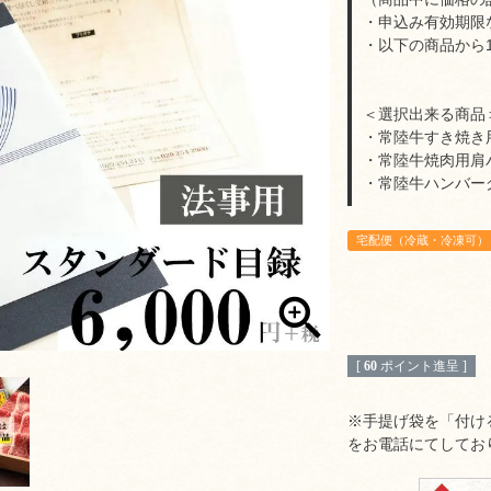
・申込み有効期限
・以下の商品から
＜選択出来る商品
・常陸牛すき焼き用
・常陸牛焼肉用肩バ
・常陸牛ハンバー
宅配便（冷蔵・冷凍可）
[
60
ポイント進呈 ]
※手提げ袋を「付け
をお電話にてしてお