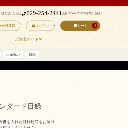
029-254-2441
 様こんにちは
受付:9:00～17:30
※休業日を除く
0
会員登録
ログイン
カート
ご注文ガイド
出産祝い
目録
タンダード目録
み書を入れた目録封筒をお届け
記載はございません）