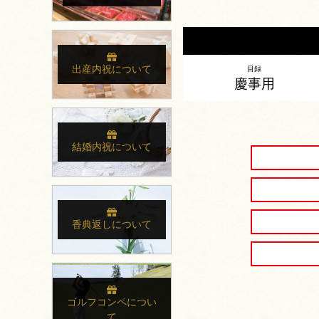
出産内祝について
目録
慶事用
結婚内祝について
香典返しについて
ゴルフコンペについ
て