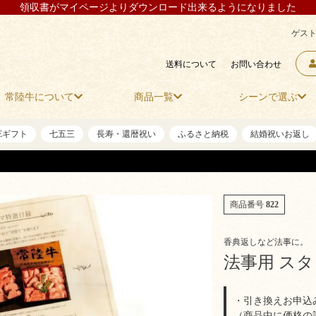
領収書がマイページよりダウンロード出来るようになりました
ゲスト
送料について
お問い合わせ
常陸牛について
商品一覧
シーンで選ぶ
NEギフト
七五三
長寿・還暦祝い
ふるさと納税
結婚祝いお返し
商品番号
822
香典返しなど法事に。
法事用 ス
・引き換えお申込
（商品中に価格の