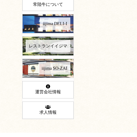
常陸牛について
iijima DELI-I
レストランイイジマ
iijima SO-ZAI
運営会社情報
求人情報