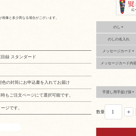
が画像と多少異なる場合がございます。
のし
(
のしの名入れ
必
須
)
メッセージカード
目録 スタンダード
(
メッセージカード内
必
須
)
の紺色の封筒にお申込書を入れてお届け
手渡し用手提げ袋
日時もご注文ページにて選択可能です。
(
必
メージです。
須
数量
)