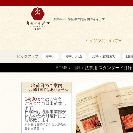
創業62年 常陸牛専門店 肉のイイジマ
イイジマについて
ピックアップ
お中元
お中元ハム
合格・就職祝い
LI
HOME
目録
法事用 スタンダード目録
出荷日のご案内
※お届け日ではありません
14:00
までのご注文・
ご入金で当日出荷致し
ます。
日曜日は通販事業部が
休みのため月曜日にご
対応致します。
※お届け日時指定がない場合の
最短出荷日です。