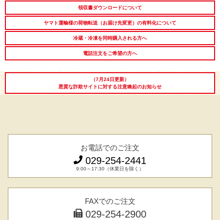
領収書ダウンロードについて
シーン別特集
ヤマト運輸様の荷物転送（お届け先変更）の有料化について
お中元ギフト
お中元ハムギフ
誕生日ギフト
冷蔵・冷凍を同時購入される方へ
ト
電話注文をご希望の方へ
出産内祝い
結婚内祝い
法事・香典返し
（7月24日更新）
悪質な詐欺サイトに対する注意喚起のお知らせ
長寿祝い
高級肉ギフト
法人ギフト
LINEギフト
ふるさと納税
お電話でのご注文
029-254-2441
9:00～17:30（休業日を除く）
FAXでのご注文
029-254-2900