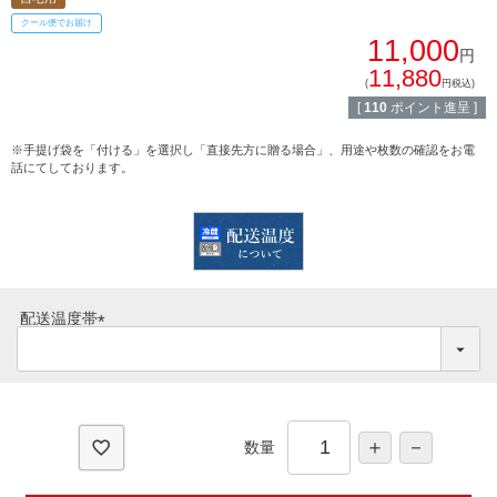
常陸牛とは？
クール便でお届け
BBQ
11,000
円
ショップ一覧
11,880
ステーキ
(
円税込)
[
110
ポイント進呈 ]
マイページ
ハンバーグ
※手提げ袋を「付ける」を選択し「直接先方に贈る場合」、用途や枚数の確認をお電
話にてしております。
ゴルフコンペ
みそ漬け
法人の方へ
レトルトカレー
よくある質問
シャルキュトリー
配送温度帯
食べ方レシピ
(
コーンスープ
必
焼き方レシピ
須
目録ギフト
)
レビュー一覧
数量
手造りタレ
ご予算から選ぶ