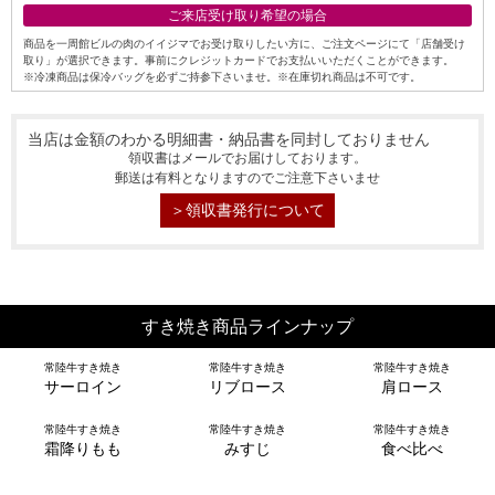
ご来店受け取り希望の場合
商品を一周館ビルの肉のイイジマでお受け取りしたい方に、ご注文ページにて「店舗受け
取り」が選択できます。事前にクレジットカードでお支払いいただくことができます。
※冷凍商品は保冷バッグを必ずご持参下さいませ。※在庫切れ商品は不可です。
当店は金額のわかる明細書・納品書を同封しておりません
領収書はメールでお届けしております。
郵送は有料となりますのでご注意下さいませ
＞領収書発行について
すき焼き商品ラインナップ
常陸牛すき焼き
常陸牛すき焼き
常陸牛すき焼き
サーロイン
リブロース
肩ロース
常陸牛すき焼き
常陸牛すき焼き
常陸牛すき焼き
霜降りもも
みすじ
食べ比べ