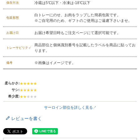
冷蔵は5℃以下・冷凍は-18℃以下
保存方法
白トレーにのせ、お肉をラップした簡易包装です。
包装形態
※ご自宅用のため、ギフトのご使用はご遠慮下さいませ。
お届け希望日時もご注文ページにて選択可能です。
お届け日
商品部位と個体識別番号を記載したラベルを商品に貼ってお
トレーサビリティ
ります。
※画像はイメージです。
備考
029-254-2441
柔らかさ:
受付：9:00～17:30
(日曜日を除く)
サシ:
希少度:
お問合せフォーム
サーロイン部位を詳しく見る
レビューを書く