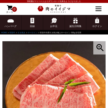
領収書がマイページよりダウンロード出来るようになりました
0
カート
ゲスト 様こんにちは
ログイン
ハンバーグ
目録
お中元
誕生日特集
ログイン
HOME
常陸牛
すき焼き
サーロイン
常陸牛吟撰すき焼き極上サーロイン 500g 自宅用