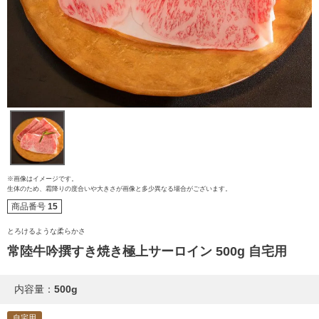
ご注文ガイド
※画像はイメージです。
生体のため、霜降りの度合いや大きさが画像と多少異なる場合がございます。
食べ方からから探す
商品番号
15
配送・送料
とろけるような柔らかさ
すき焼き
熨斗・カード
常陸牛吟撰すき焼き極上サーロイン 500g 自宅用
しゃぶしゃぶ
イイジマとは
内容量：
500g
焼き肉
自宅用