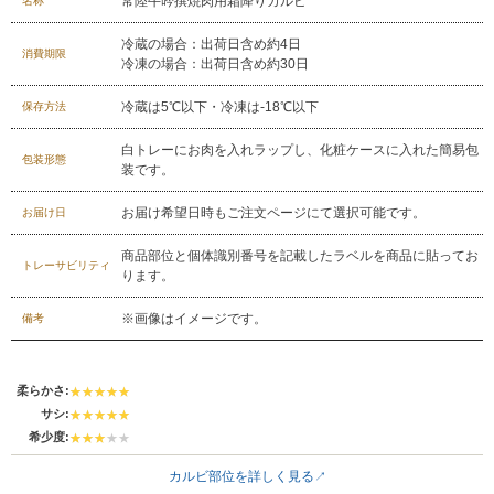
常陸牛吟撰焼肉用霜降りカルビ
名称
冷蔵の場合：出荷日含め約4日
消費期限
冷凍の場合：出荷日含め約30日
冷蔵は5℃以下・冷凍は-18℃以下
保存方法
白トレーにお肉を入れラップし、化粧ケースに入れた簡易包
包装形態
装です。
お届け希望日時もご注文ページにて選択可能です。
お届け日
商品部位と個体識別番号を記載したラベルを商品に貼ってお
トレーサビリティ
ります。
※画像はイメージです。
備考
029-254-2441
受付：9:00～17:30
(日曜日を除く)
柔らかさ:
お問合せフォーム
サシ:
希少度:
カルビ部位を詳しく見る