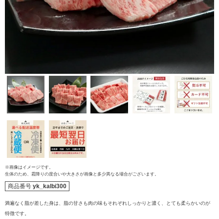
ご注文ガイド
食べ方からから探す
配送・送料
※画像はイメージです。
すき焼き
生体のため、霜降りの度合いや大きさが画像と多少異なる場合がございます。
熨斗・カード
商品番号
yk_kalbi300
しゃぶしゃぶ
満遍なく脂が差した身は、脂の甘さも肉の味もそれぞれしっかりと濃く、とても柔らかいのが
イイジマとは
特徴です。