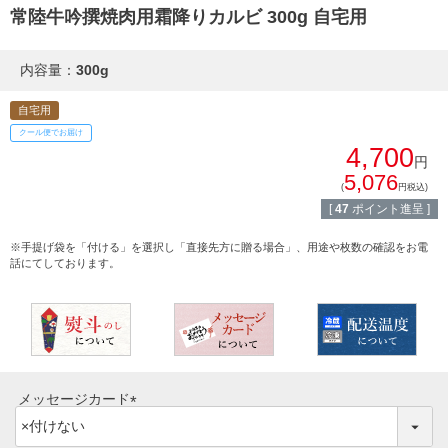
焼き肉
常陸牛吟撰焼肉用霜降りカルビ 300g 自宅用
常陸牛とは？
BBQ
内容量：
300g
ショップ一覧
ステーキ
自宅用
マイページ
クール便でお届け
ハンバーグ
4,700
円
5,076
ゴルフコンペ
(
円税込)
みそ漬け
[
47
ポイント進呈 ]
法人の方へ
レトルトカレー
※手提げ袋を「付ける」を選択し「直接先方に贈る場合」、用途や枚数の確認をお電
話にてしております。
よくある質問
シャルキュトリー
食べ方レシピ
コーンスープ
焼き方レシピ
目録ギフト
メッセージカード
レビュー一覧
(
手造りタレ
必