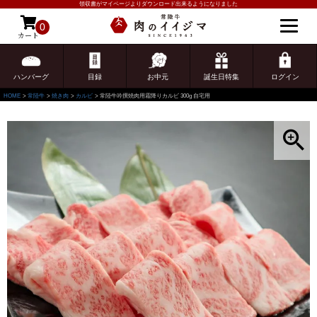
領収書がマイページよりダウンロード出来るようになりました
0
カート
ゲスト 様こんにちは
ログイン
ハンバーグ
目録
お中元
誕生日特集
ログイン
HOME
常陸牛
焼き肉
カルビ
常陸牛吟撰焼肉用霜降りカルビ 300g 自宅用