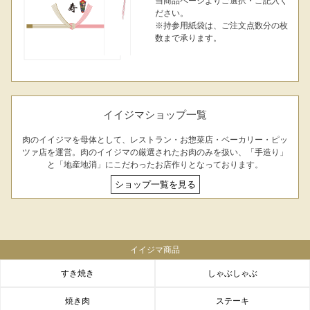
当商品ページよりご選択・ご記入く
ださい。
※持参用紙袋は、ご注文点数分の枚
数まで承ります。
イイジマショップ一覧
肉のイイジマを母体として、レストラン・お惣菜店・ベーカリー・ピッ
ツァ店を運営。肉のイイジマの厳選されたお肉のみを扱い、「手造り」
と「地産地消」にこだわったお店作りとなっております。
ショップ一覧を見る
イイジマ商品
すき焼き
しゃぶしゃぶ
焼き肉
ステーキ