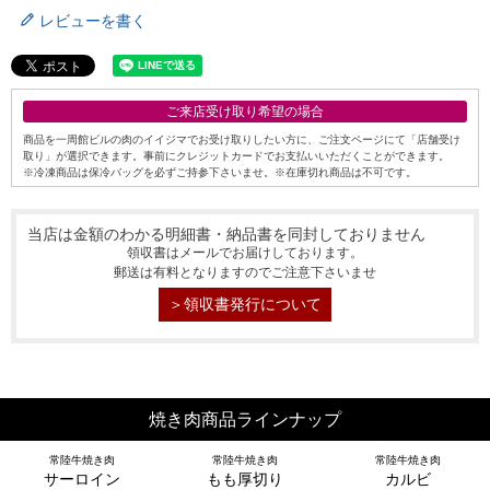
レビューを書く
ご来店受け取り希望の場合
商品を一周館ビルの肉のイイジマでお受け取りしたい方に、ご注文ページにて「店舗受け
取り」が選択できます。事前にクレジットカードでお支払いいただくことができます。
※冷凍商品は保冷バッグを必ずご持参下さいませ。※在庫切れ商品は不可です。
当店は金額のわかる明細書・納品書を同封しておりません
領収書はメールでお届けしております。
郵送は有料となりますのでご注意下さいませ
＞領収書発行について
焼き肉商品ラインナップ
常陸牛焼き肉
常陸牛焼き肉
常陸牛焼き肉
サーロイン
もも厚切り
カルビ