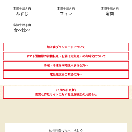
常陸牛焼き肉
常陸牛焼き肉
常陸牛焼き肉
みすじ
フィレ
肩肉
常陸牛焼き肉
シーン別特集
食べ比べ
お中元ギフト
お中元ハムギフ
誕生日ギフト
領収書ダウンロードについて
ト
ヤマト運輸様の荷物転送（お届け先変更）の有料化について
出産内祝い
結婚内祝い
法事・香典返し
冷蔵・冷凍を同時購入される方へ
電話注文をご希望の方へ
長寿祝い
高級肉ギフト
法人ギフト
（7月24日更新）
LINEギフト
ふるさと納税
悪質な詐欺サイトに対する注意喚起のお知らせ
お電話でのご注文