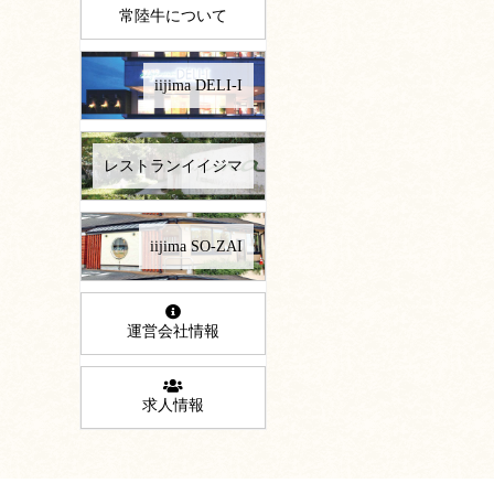
常陸牛について
iijima DELI-I
レストランイイジマ
iijima SO-ZAI
運営会社情報
求人情報