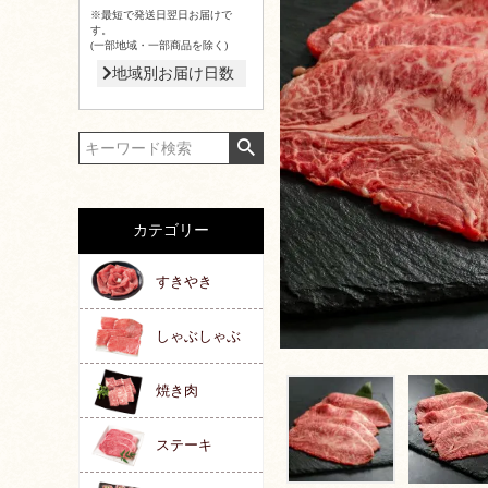
※最短で発送日翌日お届けで
す。
(一部地域・一部商品を除く)
地域別お届け日数
カテゴリー
すきやき
しゃぶしゃぶ
焼き肉
ステーキ