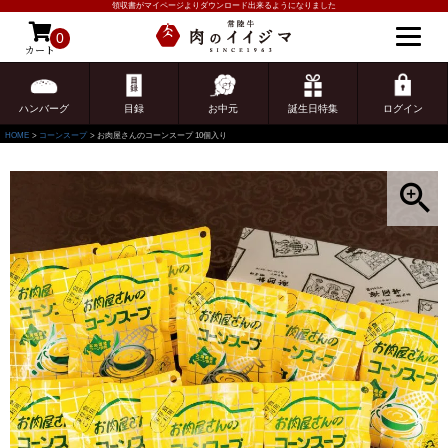
領収書がマイページよりダウンロード出来るようになりました
0
カート
ゲスト 様こんにちは
ログイン
ハンバーグ
目録
お中元
誕生日特集
ログイン
HOME
コーンスープ
お肉屋さんのコーンスープ 10個入り