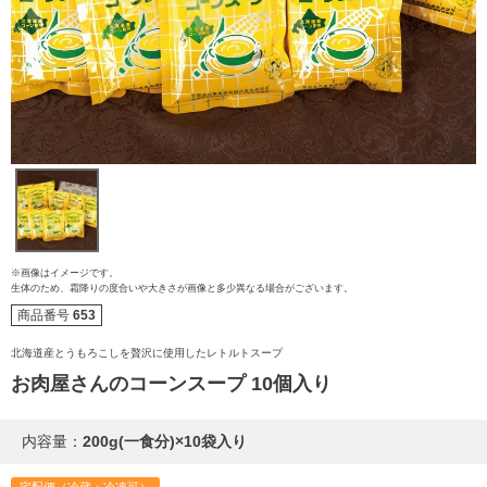
ご注文ガイド
※画像はイメージです。
生体のため、霜降りの度合いや大きさが画像と多少異なる場合がございます。
商品番号
653
食べ方からから探す
配送・送料
北海道産とうもろこしを贅沢に使用したレトルトスープ
すき焼き
お肉屋さんのコーンスープ 10個入り
熨斗・カード
しゃぶしゃぶ
内容量：
200g(一食分)×10袋入り
イイジマとは
焼き肉