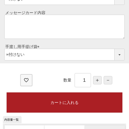
ご予算から選ぶ
必
プレミアムギフト
須
メッセージカード内容
牛肉部位一覧
)
商品券
ギフトカテゴリー一覧
手渡し用手提げ袋
(
必
須
)
数量
カートに入れる