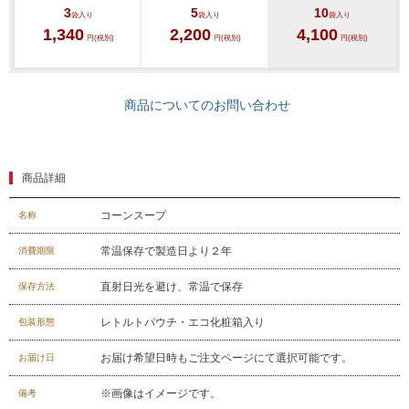
3
5
10
袋入り
袋入り
袋入り
1,340
2,200
4,100
円(税別)
円(税別)
円(税別)
商品についてのお問い合わせ
商品詳細
コーンスープ
名称
常温保存で製造日より２年
消費期限
029-254-2441
受付：9:00～17:30
(日曜日を除く)
直射日光を避け、常温で保存
保存方法
お問合せフォーム
レトルトパウチ・エコ化粧箱入り
包装形態
お届け希望日時もご注文ページにて選択可能です。
お届け日
※画像はイメージです。
備考