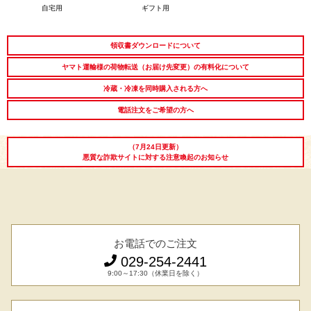
自宅用
ギフト用
シーン別特集
領収書ダウンロードについて
お中元ギフト
お中元ハムギフ
誕生日ギフト
ヤマト運輸様の荷物転送（お届け先変更）の有料化について
ト
冷蔵・冷凍を同時購入される方へ
電話注文をご希望の方へ
出産内祝い
結婚内祝い
法事・香典返し
（7月24日更新）
長寿祝い
高級肉ギフト
法人ギフト
悪質な詐欺サイトに対する注意喚起のお知らせ
LINEギフト
ふるさと納税
お電話でのご注文
029-254-2441
9:00～17:30（休業日を除く）